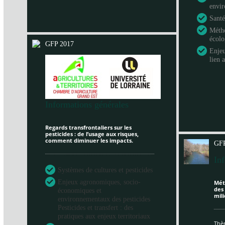
envi
Santé
Métho
écol
GFP 2017
Enje
lien 
Informations générales
Regards transfrontaliers sur les
pesticides : de l’usage aux risques,
comment diminuer les impacts.
GFP
In
Systèmes de cultures et pesticides
Enjeux agronomiques, socio-
Mét
des
économiques et
mili
environnementaux des pesticides
Pesticides et transfert : des
pratiques aux enjeux territoriaux
Thèm