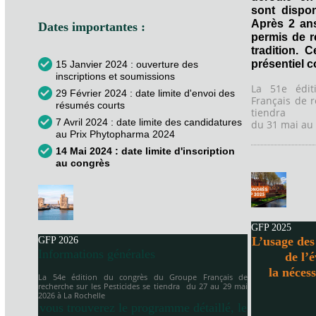
sont dispon
Après 2 an
Dates importantes :
permis de 
tradition. 
présentiel 
15 Janvier 2024 : ouverture des
inscriptions et soumissions
La 51e édi
29 Février 2024 : date limite d'envoi des
Français de r
résumés courts
tiendra
7 Avril 2024 : date limite des candidatures
du 31 mai au 
au Prix Phytopharma 2024
14 Mai 2024 : date limite d'inscription
au congrès
GFP 2025
L’usage des 
GFP 2026
Informations générales
de l’
la néces
La 54e édition du congrès du Groupe Français de
recherche sur les Pesticides se tiendra
du 27 au 29 mai
2026 à
La Rochelle
vous trouverez le programme détaillé, le