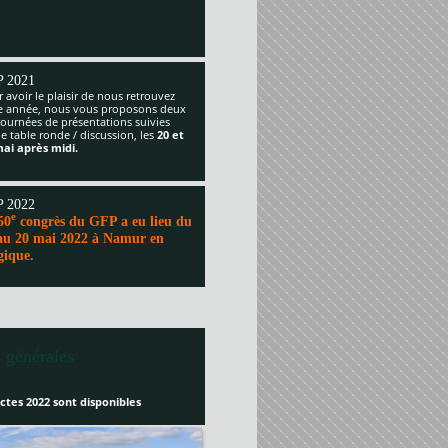
 2021
 avoir le plaisir de nous retrouvez
te année, nous vous proposons deux
journées de présentations suivies
e table ronde / discussion, les
20 et
mai après midi.
 2022
e
50
congrès du GFP a eu lieu du
au 20 mai 2022 à Namur en
gique.
 générales
ctes 2022 sont disponibles