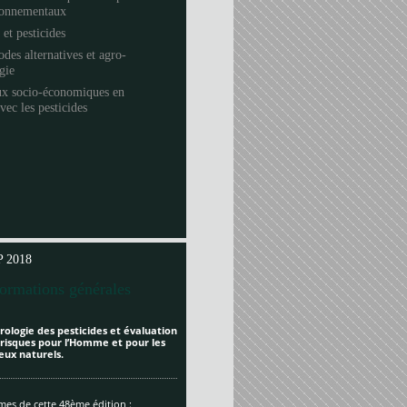
ronnementaux
 et pesticides
des alternatives et agro-
ogie
ux socio-économiques en
avec les pesticides
 2018
formations générales
rologie des pesticides et évaluation
 risques pour l’Homme et pour les
eux naturels.
es de cette 48ème édition :