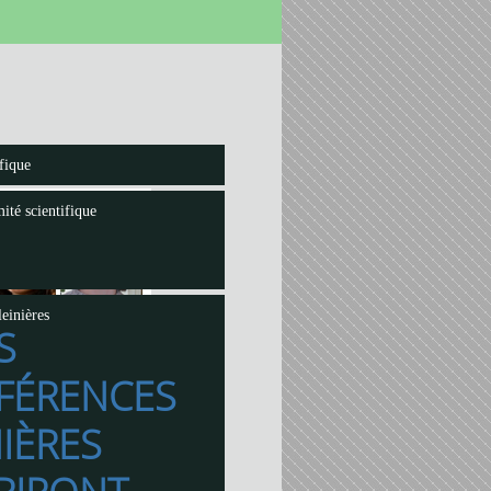
fique
ité scientifique
einières
S
FÉRENCES
IÈRES