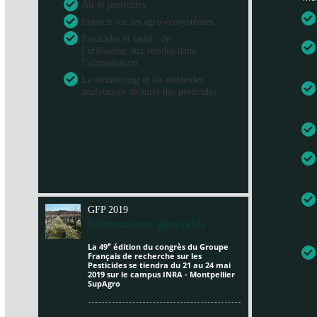
Air et pesticides
Impacts sur les agro-écosystèmes
Pesticides et santé : de
l’utilisateur aux résidus dans
l’alimentation
Le monitoring et les méthodes
analytiques de suivi des pesticides
GFP 2019
Informations générales
e
La 49
édition du congrès du Groupe
Français de recherche sur les
Pesticides se tiendra du 21 au 24 mai
2019 sur le campus INRA - Montpellier
SupAgro