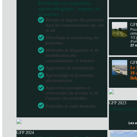
Pesticides et transition
agroécologique : enjeux et
avancées
Devenir et impact des pesticides
GFP
dans les compartiments air, eau
Pour
et sol
cet
1/2 
Métrologie et monitoring des
d'un
pesticides
27 
Méthodes de diagnostic et de
modélisation des
contaminations et impacts
GFP
Le 
Approches de remédiation
18 
Agroécologie et protection
Bel
phytosanitaire
Approches paysagères et
territoriales du devenir et de
l’impact des pesticides
GFP 2023
Pesticides et santé humaine
Informations
Les a
GFP 2024