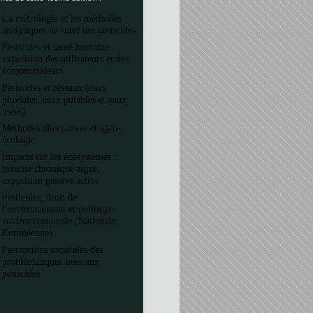
La métrologie et les méthodes
analytiques de suivi des pesticides
Pesticides et santé humaine :
exposition des utilisateurs et des
consommateurs
Pesticides et réseaux (eaux
pluviales, eaux potables et eaux
usées)
Méthodes alternatives et agro-
écologie
Impacts sur les écosystèmes :
toxicité chronique/aiguë,
exposition passive/active
Pesticides, droit de
l'environnement et politique
environnementale (Nationale,
Européenne)
Perceptions sociétales des
problématiques liées aux
pesticides