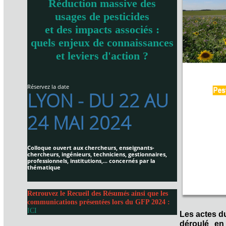
Réduction massive des
usages de pesticides
et des impacts associés :
quels enjeux de connaissances
et leviers d'action ?
Réservez la date
LYON - DU 22 AU
24 MAI 2024
Colloque ouvert aux chercheurs, enseignants-
chercheurs, ingénieurs, techniciens, gestionnaires,
professionnels, institutions,... concernés par la
thématique
Retrouvez le Recueil des Résumés ainsi que les
communications présentées lors du GFP 2024 :
ICI
Les actes d
déroulé en