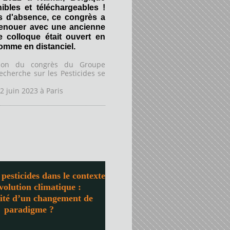
ibles et téléchargeables !
s d'absence, ce congrès a
renouer avec une ancienne
Ce colloque était ouvert en
comme en distanciel.
tion du congrès du Groupe
echerche sur les Pesticides se
2 juin 2023 à
Paris
pesticides dans le contexte
évolution climatique :
sité d’un changement de
paradigme ?