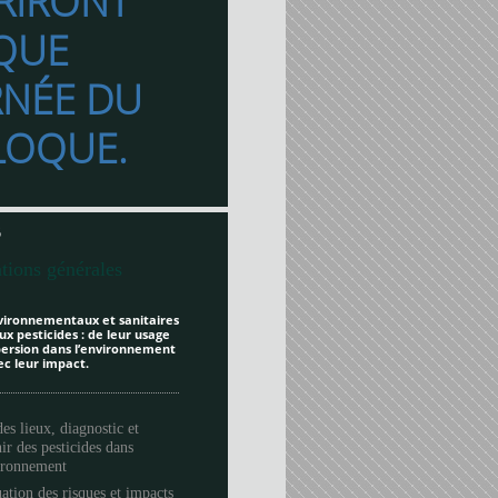
RIRONT
QUE
RNÉE DU
LOQUE.
6
tions générales
vironnementaux et sanitaires
ux pesticides : de leur usage
spersion dans l’environnement
ec leur impact.
des lieux, diagnostic et
ir des pesticides dans
vironnement
ation des risques et impacts