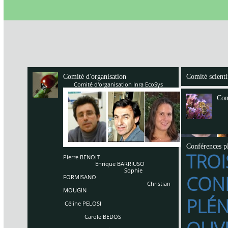
Comité d'organisation
Comité scienti
Comité d'organisation Inra EcoSys
Com
Conférences pl
TROI
Pierre BENOIT
Enrique BARRIUSO
Sophie
CON
FORMISANO
Christian
MOUGIN
PLÉN
Céline PELOSI
Carole BEDOS