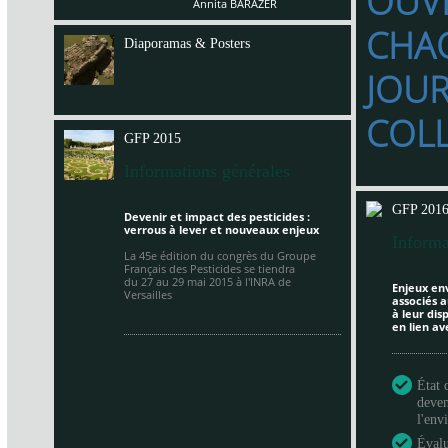
OUV
Annita BARAZER
CHA
Diaporamas & Posters
JOU
COL
GFP 2015
Informations générales
GFP 201
Devenir et impact des pesticides :
verrous à lever et nouveaux enjeux
Informa
La 45e édition du congrès du Groupe
Français des Pesticides se tiendra
du 27 au 29 mai 2015 à
l'INRA de
Enjeux en
Versailles
associés a
à leur di
en lien av
État 
deven
l'en
Évalu