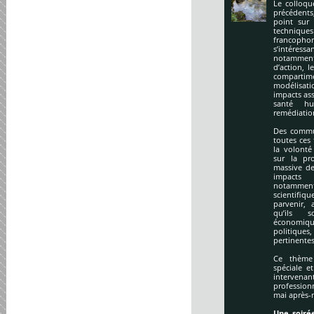
Le colloqu
précédents
point sur 
technique
francopho
s’intéres
notamment
d’action, l
compartime
modélisati
impacts ass
santé hu
remédiation
Des commu
toutes ces
la volonté
sur la pr
massive de
impacts
notamment
scientifi
parvenir, 
qu’ils s
économiq
politique
pertinentes
Ce thème 
spéciale e
intervena
profession
mai après-
Une soirée