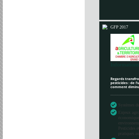
GFP 2017
Informations
Regards transfron
pesticides : de l
comment diminue
Systèmes de 
Enjeux agr
économique
environneme
Pesticides e
pratiques au