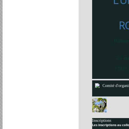
L’U
R
Bâtime
23 av
17031 
Comité d'organi
Inscriptions
Les inscriptions au col