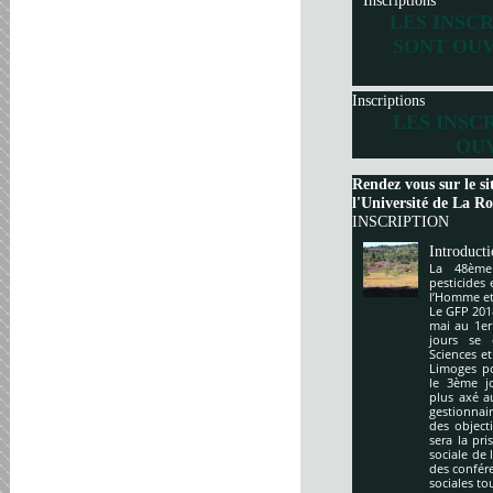
Inscriptions
LES INSC
SONT OUV
Inscriptions
LES INSC
OUV
Rendez vous sur le si
l'Université de La Roc
INSCRIPTION
Introduct
La 48ème
pesticides
l’Homme et 
Le GFP 201
mai au 1er
jours se 
Sciences e
Limoges po
le 3ème j
plus axé a
gestionnai
des object
sera la pr
sociale de 
des confér
sociales to