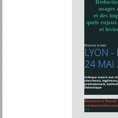
Réductio
usages 
et des imp
quels enjeux
et levie
Réservez la date
LYON -
24 MAI
Colloque ouvert aux ch
chercheurs, ingénieurs,
professionnels, institut
thématique
Retrouvez le Recueil 
communications prés
ICI