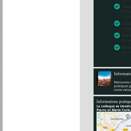
Anatj
INRA-
Franc
Gille
Limog
Jean-
de Poi
Hélèn
des H
Informati
Retrouvez 
pratiques 
votre venu
Informations pratiqu
Le colloque se tiendr
Pierre et Marie Curie