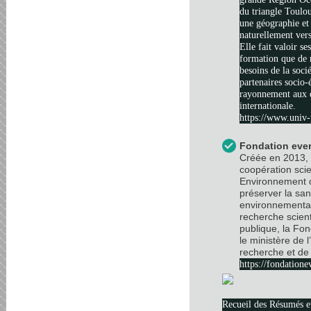
du triangle Toulo
une géographie et 
naturellement vers
Elle fait valoir se
formation que de 
besoins de la soci
partenaires socio
rayonnement aux é
internationale.
https://www.univ-
Fondation ever
Créée en 2013, 
coopération scie
Environnement d
préserver la sa
environnemental
recherche scient
publique, la Fo
le ministère de 
recherche et de 
https://fondatione
Recueil des Résumés 