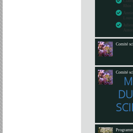
Clair
Rhin 
Annie
Louva
Julie
Anto
Comité sci
Comité sci
M
DU
SCI
Program