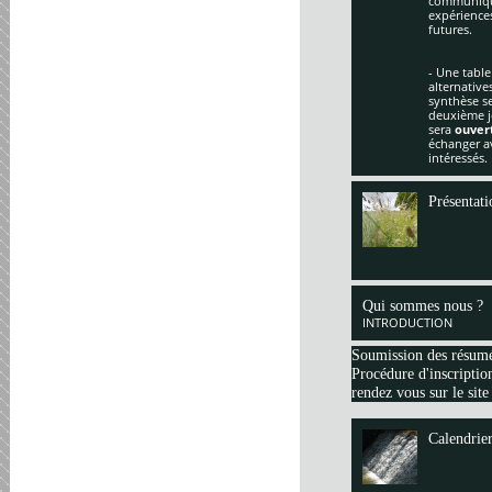
communique
expériences
futures.
- Une table
alternative
synthèse se
deuxième jo
sera
ouver
échanger av
intéressés.
Présentati
Qui sommes nous ?
INTRODUCTION
Soumission des résum
Procédure d'inscription
rendez vous sur le site
Calendrie