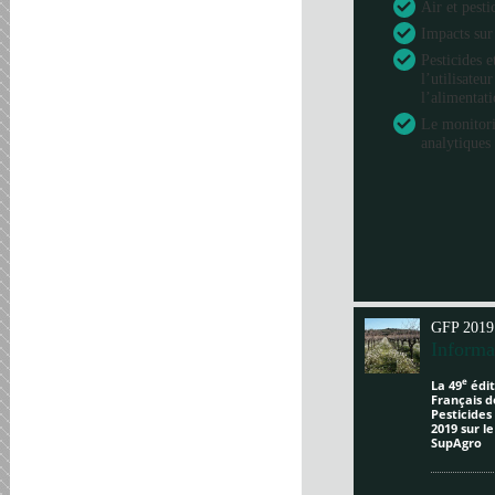
Air et pesti
Impacts sur
Pesticides e
l’utilisateu
l’alimentat
Le monitori
analytiques 
GFP 2019
Informa
e
La 49
édit
Français d
Pesticides
2019 sur l
SupAgro