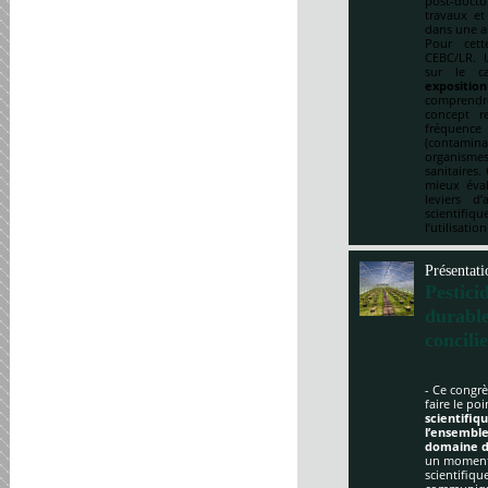
post-doct
travaux et
dans une a
Pour cett
CEBC/LR. U
sur le ca
expositio
comprendre
concept re
fréquenc
(contami
organismes
sanitaires.
mieux éval
leviers d
scientifi
l’utilisatio
Présentati
Pestici
durabl
concili
- Ce congrè
faire le po
scientifi
l’ensemble
domaine d
un moment 
scientifique