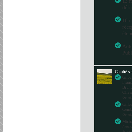
13 m
défi
18 m
réce
éten
Aut
Publ
Comité sci
Gilbe
Franç
Bru
Olivi
Gembl
Gille
Gemb
Gembl
Miche
Reims
Fran