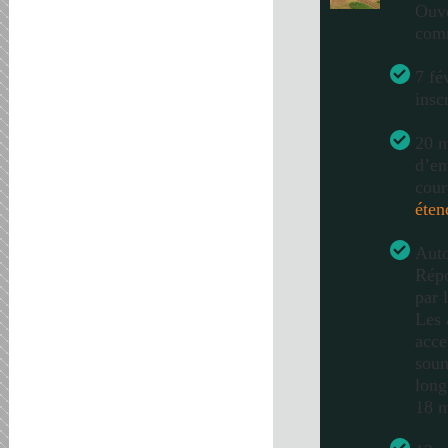
Ouve
com
7 fé
insc
20 m
d’en
cour
éten
Auto
Répo
par 
Les 
acce
soum
long
18 