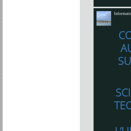
Informati
C
A
SU
SC
TE