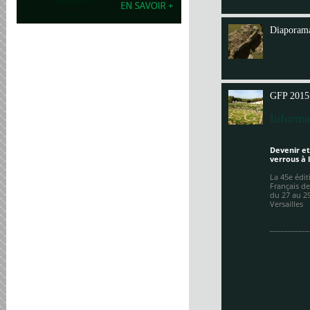
Annit
Diaporama
GFP 2015
Informa
Devenir et
verrous à 
La 45e édi
Français de
du 27 au 2
Versailles