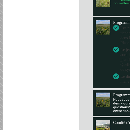
nouvelles
Program
Les pr
tiend
dans 
Place
Le je
aura 
grand
Quelle
de sy
Le di
mai a
Programm
Nous vous 
demi-jour
questions
entre 15h 
Comité d'