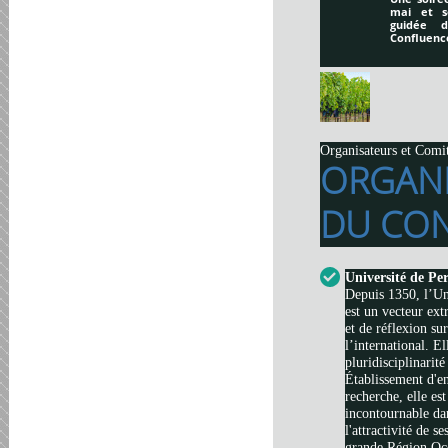
mai et s
guidée 
Confluenc
Organisateurs et Comi
ORGAN
DU CON
Université de Pe
Depuis 1350, l’Un
est un vecteur ext
et de réflexion su
l’international. El
pluridisciplinarité
Établissement d'e
recherche, elle es
incontournable da
l'attractivité de s
grande Région Occi