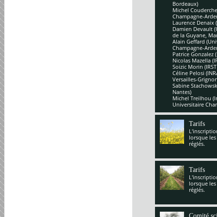
Bordeaux)
Michel Couderchet
Champagne-Arde
Laurence Denaix 
Damien Devault (U
de la Guyane, Mar
Alain Geffard (Un
Champagne-Arde
Patrice Gonzalez 
Nicolas Mazella (
Soizic Morin (IRS
Céline Pelosi (IN
Versailles-Grignon
Sabine Stachowsk
Nantes)
Michel Treilhou (I
Universitaire Cha
Tarifs
L'inscripti
lorsque les
réglés.
Tarifs
L'inscripti
lorsque les
réglés.
Comité sci