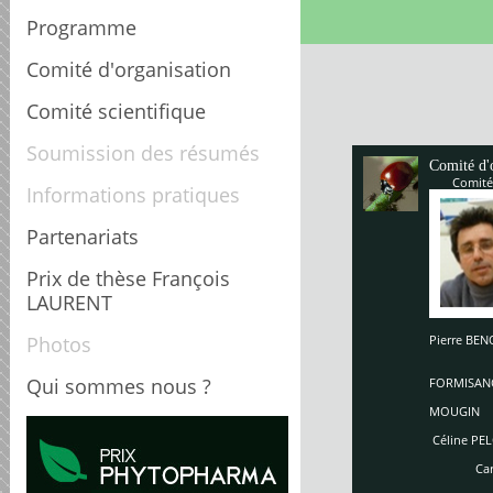
Programme
Comité d'organisation
Comité scientifique
Soumission des résumés
Comité d'
Comité
Informations pratiques
Partenariats
Prix de thèse François
LAURENT
Photos
Pierre B
Enriq
So
Qui sommes nous ?
FORMISAN
Ch
MOUGIN
Céline PEL
Carole