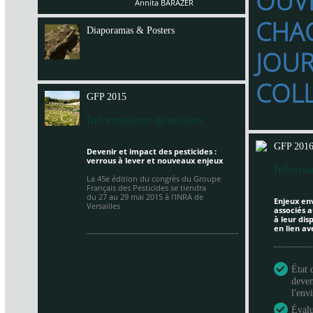
OUV
Annita BARAZER
CHA
Diaporamas & Posters
JOU
COL
GFP 2015
Informations générales
GFP 201
Devenir et impact des pesticides :
verrous à lever et nouveaux enjeux
Informa
La 45e édition du congrès du Groupe
Français des Pesticides se tiendra
du 27 au 29 mai 2015 à
l'INRA de
Enjeux en
Versailles
associés a
à leur di
en lien av
État 
deven
l'en
Évalu