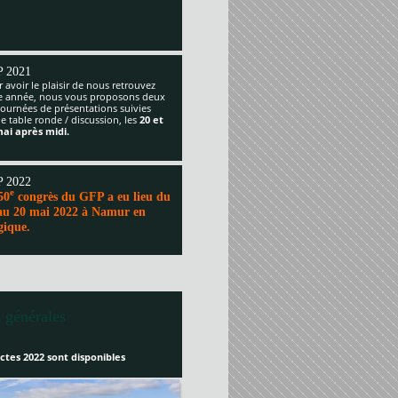
 2021
 avoir le plaisir de nous retrouvez
te année, nous vous proposons deux
journées de présentations suivies
e table ronde / discussion, les
20 et
mai après midi.
 2022
e
50
congrès du GFP a eu lieu du
au 20 mai 2022 à Namur en
gique.
 générales
ctes 2022 sont disponibles