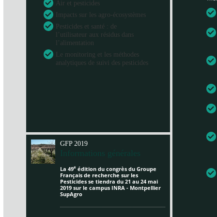
Air et pesticides
Impacts sur les agro-écosystèmes
Pesticides et santé : de
l’utilisateur aux résidus dans
l’alimentation
Le monitoring et les méthodes
analytiques de suivi des pesticides
GFP 2019
Informations générales
e
La 49
édition du congrès du Groupe
Français de recherche sur les
Pesticides se tiendra du 21 au 24 mai
2019 sur le campus INRA - Montpellier
SupAgro