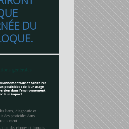
RIRONT
QUE
RNÉE DU
LOQUE.
6
tions générales
vironnementaux et sanitaires
ux pesticides : de leur usage
spersion dans l’environnement
ec leur impact.
des lieux, diagnostic et
ir des pesticides dans
vironnement
ation des risques et impacts