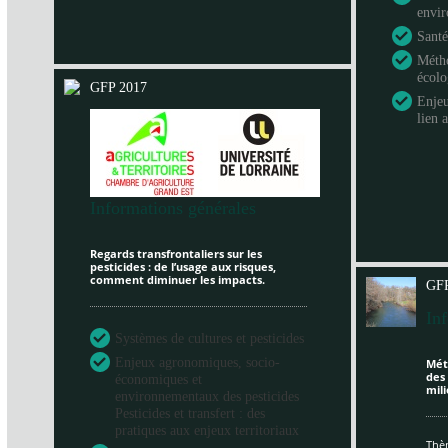
envi
Santé
Métho
écol
GFP 2017
Enje
lien 
Informations générales
Regards transfrontaliers sur les
pesticides : de l’usage aux risques,
comment diminuer les impacts.
GFP
In
Systèmes de cultures et pesticides
Enjeux agronomiques, socio-
Mét
des
économiques et
mili
environnementaux des pesticides
Pesticides et transfert : des
pratiques aux enjeux territoriaux
Thèm