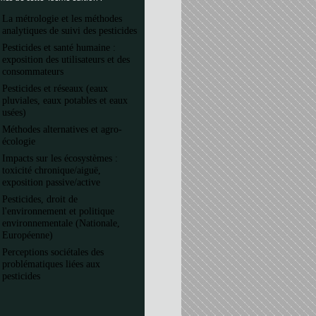
La métrologie et les méthodes
analytiques de suivi des pesticides
Pesticides et santé humaine :
exposition des utilisateurs et des
consommateurs
Pesticides et réseaux (eaux
pluviales, eaux potables et eaux
usées)
Méthodes alternatives et agro-
écologie
Impacts sur les écosystèmes :
toxicité chronique/aiguë,
exposition passive/active
Pesticides, droit de
l'environnement et politique
environnementale (Nationale,
Européenne)
Perceptions sociétales des
problématiques liées aux
pesticides