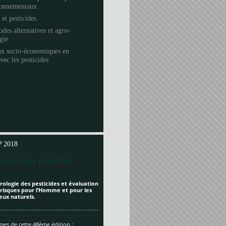
ronnementaux
 et pesticides
des alternatives et agro-
ogie
ux socio-économiques en
avec les pesticides
 2018
formations générales
rologie des pesticides et évaluation
 risques pour l’Homme et pour les
eux naturels.
es de cette 48ème édition :