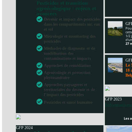
Pesticides et transition
agroécologique : enjeux et
avancées
Devenir et impact des pesticides
GFP
dans les compartiments air, eau
Pour
et sol
cet
1/2 
Métrologie et monitoring des
d'un
pesticides
27 
Méthodes de diagnostic et de
modélisation des
contaminations et impacts
GFP
Le 
Approches de remédiation
18 
Agroécologie et protection
Bel
phytosanitaire
Approches paysagères et
territoriales du devenir et de
l’impact des pesticides
GFP 2023
Pesticides et santé humaine
Informations
Les a
GFP 2024