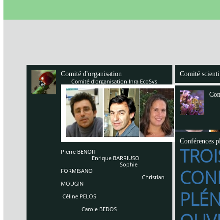
Comité d'organisation
Comité scienti
Comité d'organisation Inra EcoSys
Com
Conférences pl
TROI
Pierre BENOIT
Enrique BARRIUSO
Sophie
CON
FORMISANO
Christian
MOUGIN
PLÉN
Céline PELOSI
Carole BEDOS