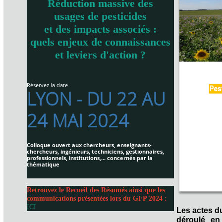
Réduction massive des
usages de pesticides
et des impacts associés :
quels enjeux de connaissances
et leviers d'action ?
Réservez la date
LYON - DU 22 AU
24 MAI 2024
Colloque ouvert aux chercheurs, enseignants-
chercheurs, ingénieurs, techniciens, gestionnaires,
professionnels, institutions,... concernés par la
thématique
Retrouvez le Recueil des Résumés ainsi que les
communications présentées lors du GFP 2024 :
ICI
Les actes d
déroulé en