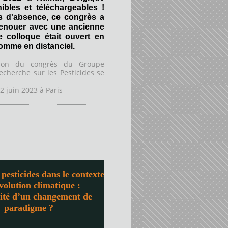
ibles et téléchargeables !
s d'absence, ce congrès a
renouer avec une ancienne
Ce colloque était ouvert en
comme en distanciel.
tion du congrès du Groupe
echerche sur les Pesticides se
2 juin 2023 à
Paris
pesticides dans le contexte
évolution climatique :
sité d’un changement de
paradigme ?