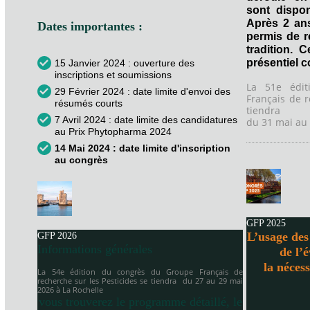
sont dispon
Après 2 an
Dates importantes :
permis de 
tradition. 
présentiel 
15 Janvier 2024 : ouverture des
inscriptions et soumissions
La 51e édi
29 Février 2024 : date limite d'envoi des
Français de r
résumés courts
tiendra
7 Avril 2024 : date limite des candidatures
du 31 mai au 
au Prix Phytopharma 2024
14 Mai 2024 : date limite d'inscription
au congrès
GFP 2025
L’usage des 
GFP 2026
Informations générales
de l’
la néces
La 54e édition du congrès du Groupe Français de
recherche sur les Pesticides se tiendra
du 27 au 29 mai
2026 à
La Rochelle
vous trouverez le programme détaillé, le