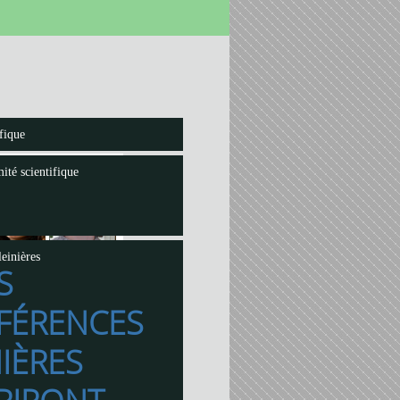
fique
ité scientifique
einières
S
FÉRENCES
IÈRES