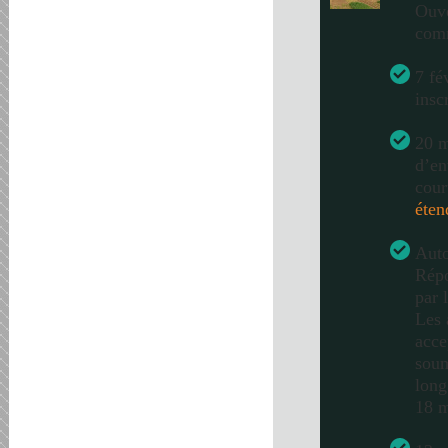
Ouve
com
7 fé
insc
20 m
d’en
cour
éten
Auto
Répo
par 
Les 
acce
soum
long
18 