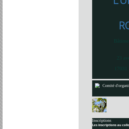
L’U
R
Bâtime
23 av
17031 
Comité d'organi
Inscriptions
Les inscriptions au col