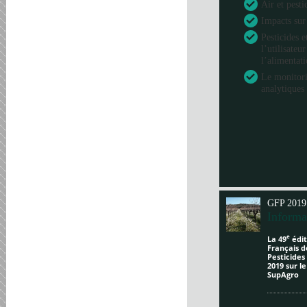
Air et pesti
Impacts sur
Pesticides e
l’utilisateu
l’alimentat
Le monitori
analytiques 
GFP 2019
Informa
e
La 49
édit
Français d
Pesticides
2019 sur l
SupAgro