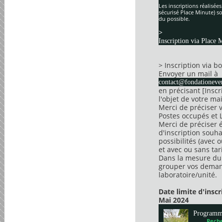
Les inscriptions réalisée
sécurisé Place Minute) so
du possible.
>
Inscription via Place 
> Inscription via 
Envoyer un mail à
contact@fondationever
en précisant [Insc
l'objet de votre mai
Merci de préciser 
Postes occupés et 
Merci de préciser 
d'inscription souha
possibilités (avec 
et avec ou sans tari
Dans la mesure du 
grouper vos dema
laboratoire/unité.
Date limite d'insc
Mai 2024
Program
Reche