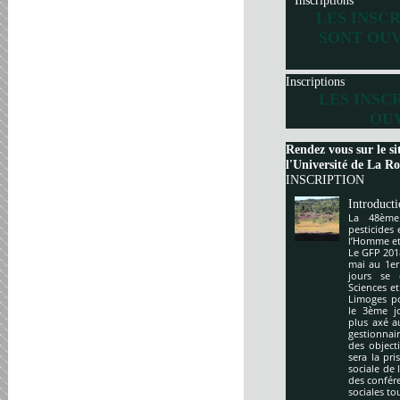
Inscriptions
LES INSC
SONT OUV
Inscriptions
LES INSC
OUV
Rendez vous sur le si
l'Université de La Roc
INSCRIPTION
Introduct
La 48ème
pesticides
l’Homme et 
Le GFP 201
mai au 1er
jours se 
Sciences e
Limoges po
le 3ème j
plus axé a
gestionnai
des object
sera la pr
sociale de 
des confér
sociales to