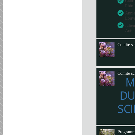
Clair
Rhin 
Annie
Louva
Julie
Anto
Comité sci
Comité sci
M
DU
SCI
Program