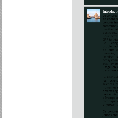
Introduct
Le congrès
de recherc
congrès fr
communauté
des thémat
pesticides.
Pour cette
GFP fait ét
Le cong
problématiq
de leurs u
devenirs,
l’environ
écosystémi
aux levie
usage, en a
transition 
Le GFP est
les scien
sciences e
humaines et
diverses ag
concernés 
développem
techniqu
phytosanitai
Ce congrès
jeunes che