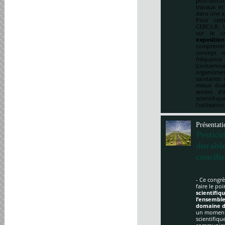
post-doct
travaux et
dans une a
Pour cett
CEBC/LR. U
sur le ca
expositio
comprendre
concept re
fréquenc
(contami
organismes
sanitaires.
mieux éval
leviers d
scientifi
l’utilisatio
Présentati
Pestici
durabl
concili
- Ce congrè
faire le po
scientifi
l’ensemble
domaine d
un moment 
scientifique