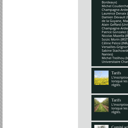
Bordeaux)
Michel Couderchet
Champagne-Arde
Laurence Denaix 
Damien Devault (U
de la Guyane, Mar
Alain Geffard (Un
Champagne-Arde
Patrice Gonzalez 
Nicolas Mazella (
Soizic Morin (IRS
Céline Pelosi (IN
Versailles-Grignon
Sabine Stachowsk
Nantes)
Michel Treilhou (I
Universitaire Cha
Tarifs
L'inscripti
lorsque les
réglés.
Tarifs
L'inscripti
lorsque les
réglés.
Comité sci