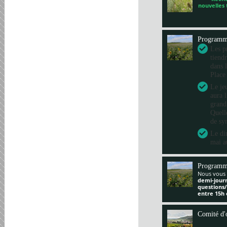
nouvelles
Program
Les pr
tiend
dans 
Place
Le je
aura 
grand
Quelle
de sy
Le di
mai a
Programm
Nous vous 
demi-jour
questions
entre 15h 
Comité d'