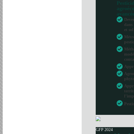
Pesticid
agroéco
avancé
Deven
dans 
et sol
Métro
pesti
Métho
modél
conta
Appr
Agroé
phyto
Appro
terri
l’imp
Pesti
GFP 2024