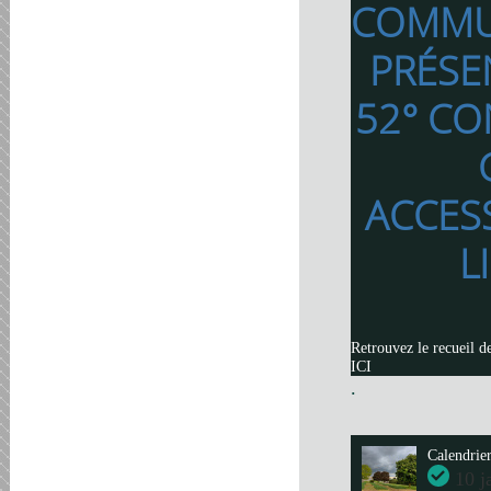
COMMU
PRÉSE
52° CO
ACCES
L
Retrouvez le recueil d
ICI
.
Calendrie
10 j