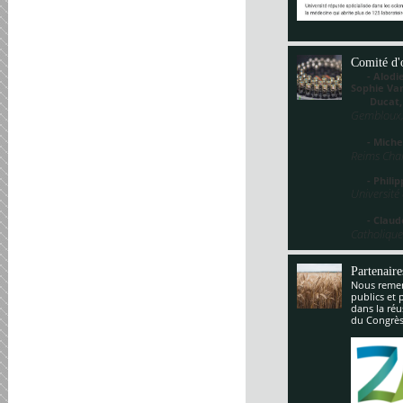
Comité d'
- Alodie 
Sophie V
Ducat
Gembloux,
- Miche
Reims Cha
- Philippe
Université
- Claude
Catholique
Partenaire
Nous remerc
publics et 
dans la réu
du Congrès