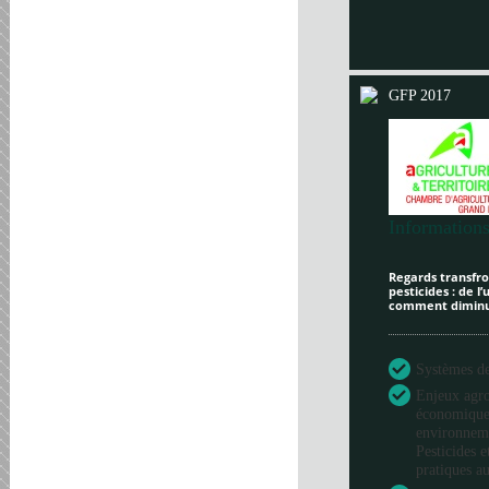
GFP 2017
Informations
Regards transfron
pesticides : de l
comment diminue
Systèmes de 
Enjeux agr
économique
environneme
Pesticides e
pratiques au