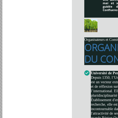
mai et s
guidée 
Confluenc
Organisateurs et Comi
ORGAN
DU CON
Université de Pe
Depuis 1350, l’Un
est un vecteur ext
et de réflexion su
l’international. El
pluridisciplinarité
Établissement d'e
recherche, elle es
incontournable da
l'attractivité de s
grande Région Occi