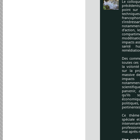
Le colloqu
précédents
point sur 
technique
francopho
s’intéres
notamment
d’action, l
compartime
modélisati
impacts ass
santé hu
remédiation
Des commu
toutes ces
la volonté
sur la pr
massive de
impacts
notamment
scientifi
parvenir, 
qu’ils s
économiq
politique
pertinentes
Ce thème 
spéciale e
intervena
profession
mai après-
Une soirée