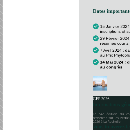
Dates importante
15 Janvier 2024
inscriptions et 
29 Février 2024 
résumés courts
7 Avril 2024 : d
au Prix Phytop
14 Mai 2024 : d
au congrès
GFP 2026
Informations gén
La 54e édition du co
recherche sur les Pesti
2026 à
La Rochelle
vous trouverez le