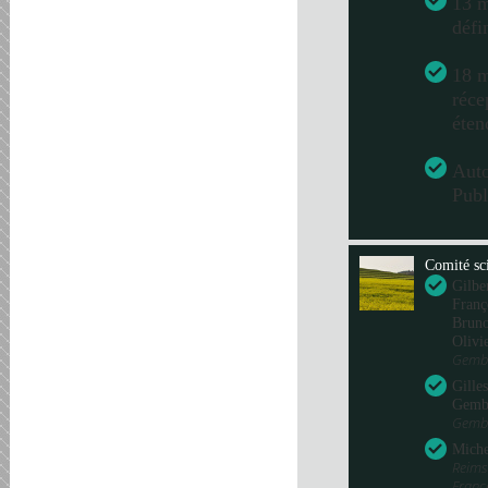
13 m
défi
18 m
réce
éten
Aut
Publ
Comité sci
Gilbe
Franç
Bru
Olivi
Gembl
Gille
Gemb
Gembl
Miche
Reims
Fran