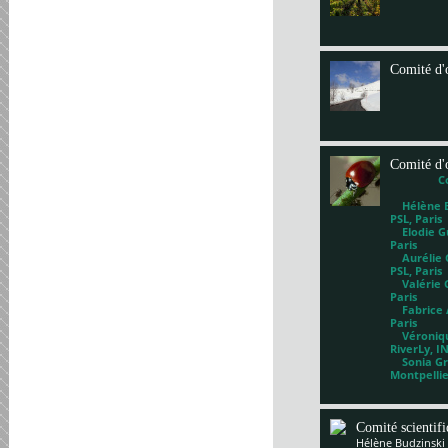
Comité d'
Comité d'
C
Hélène Bl
PSL, Paris
Elodie Gu
Paris
Aurélie G
PSL, Paris
Valérie 
Paris
Fabrice A
Paris
Véronique
RiverLy, I
Sonia Gri
Montpelli
Comité scientif
Hélène Budzinski 