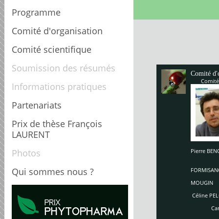
Programme
Comité d'organisation
Comité scientifique
Soumission des résumés
Comité d'
Comité
Informations pratiques
Partenariats
Prix de thèse François
LAURENT
Photos
Pierre B
Enriq
So
Qui sommes nous ?
FORMISAN
Ch
MOUGIN
Céline PEL
Carole