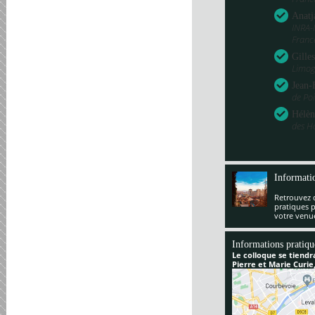
Anatj
INRA-
Franc
Gille
Limog
Jean-
de Poi
Hélèn
des H
Informati
Retrouvez 
pratiques 
votre venu
Informations pratiqu
Le colloque se tiendr
Pierre et Marie Curie