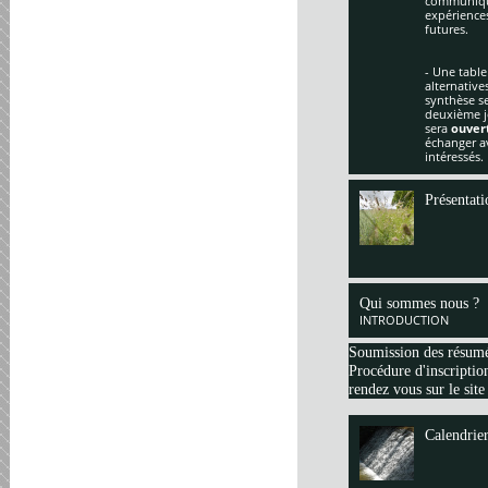
communique
expériences
futures.
- Une table
alternative
synthèse se
deuxième jo
sera
ouver
échanger av
intéressés.
Présentati
Qui sommes nous ?
INTRODUCTION
Soumission des résum
Procédure d'inscription
rendez vous sur le site
Calendrie