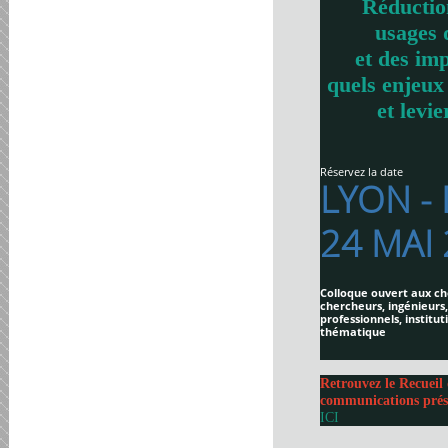
Réductio
usages 
et des imp
quels enjeux
et levie
Réservez la date
LYON -
24 MAI
Colloque ouvert aux ch
chercheurs, ingénieurs,
professionnels, institut
thématique
Retrouvez le Recueil 
communications prés
ICI