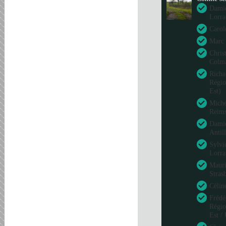
Damie
Lorra
Carol
Marc 
Chris
Colm
Richa
Régio
Est)
Miche
Reim
Damie
Antil
Sylvi
Lorra
Mauri
Stras
Célin
Frédé
Régio
Est /