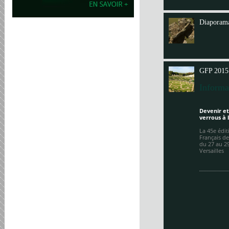
Annit
Diaporama
GFP 2015
Informa
Devenir et
verrous à 
La 45e édi
Français de
du 27 au 2
Versailles