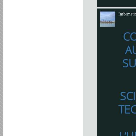
Informati
C
A
SU
SC
TE