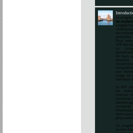
Introduct
Le congrès
de recherc
congrès fr
communauté
des thémat
pesticides.
Pour cette
GFP fait ét
Le cong
problématiq
de leurs u
devenirs,
l’environ
écosystémi
aux levie
usage, en a
transition 
Le GFP est
les scien
sciences e
humaines et
diverses ag
concernés 
développem
techniqu
phytosanitai
Ce congrès
jeunes che