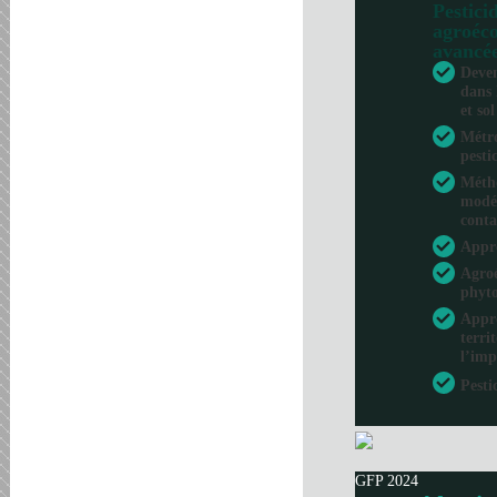
Pesticid
agroéco
avancé
Deven
dans 
et sol
Métro
pesti
Métho
modél
conta
Appr
Agroé
phyto
Appro
terri
l’imp
Pesti
GFP 2024