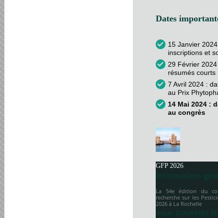
Dates importante
15 Janvier 2024
inscriptions et 
29 Février 2024 
résumés courts
7 Avril 2024 : d
au Prix Phytop
14 Mai 2024 : d
au congrès
GFP 2026
Informations gén
La 54e édition du co
recherche sur les Pesti
2026 à
La Rochelle
vous trouverez le