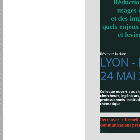
Réductio
usages 
et des imp
quels enjeux
et levie
Réservez la date
LYON -
24 MAI
Colloque ouvert aux ch
chercheurs, ingénieurs,
professionnels, institut
thématique
Retrouvez le Recueil 
communications prés
ICI