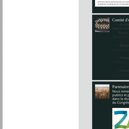
Comité d'
- Alodie 
Sophie V
Ducat
Gembloux,
- Miche
Reims Cha
- Philippe
Université
- Claude
Catholique
Partenaire
Nous remerc
publics et 
dans la réu
du Congrès