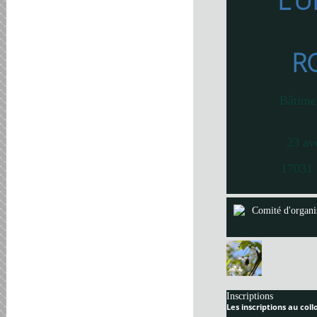
L’U
R
Bâtime
23 av
17031 
Comité d'organi
Inscriptions
Les inscriptions au col