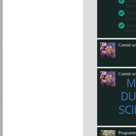
Clair
Rhin 
Annie
Louva
Julie
Anto
Comité sci
Comité sci
M
DU
SCI
Program