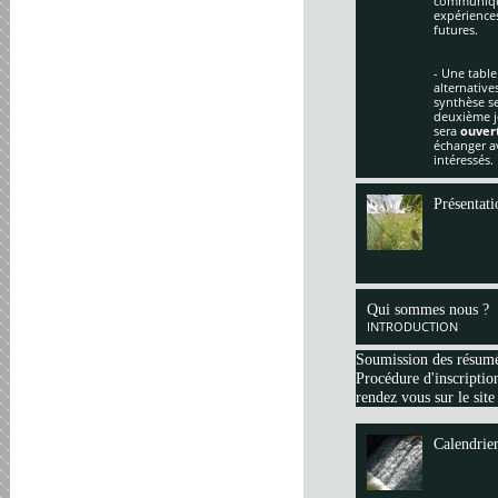
communique
expériences
futures.
- Une table
alternative
synthèse se
deuxième jo
sera
ouver
échanger av
intéressés.
Présentati
Qui sommes nous ?
INTRODUCTION
Soumission des résum
Procédure d'inscription
rendez vous sur le site
Calendrie