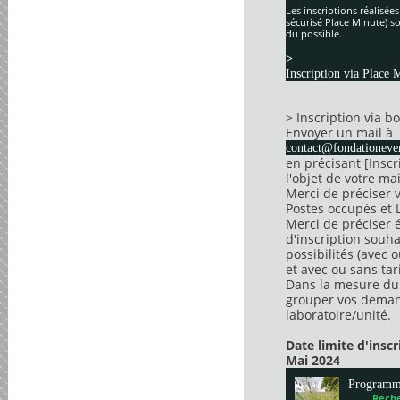
Les inscriptions réalisée
sécurisé Place Minute) so
du possible.
>
Inscription via Place 
> Inscription via 
Envoyer un mail à
contact@fondationever
en précisant [Insc
l'objet de votre mai
Merci de préciser 
Postes occupés et 
Merci de préciser 
d'inscription souha
possibilités (avec 
et avec ou sans tari
Dans la mesure du 
grouper vos dema
laboratoire/unité.
Date limite d'insc
Mai 2024
Program
Reche