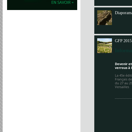
Annit
Diaporama
GFP 2015
Informa
Devenir et
verrous à 
La 45e édi
Français de
du 27 au 2
Versailles