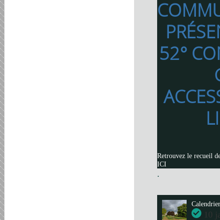
COMMU
PRÉSE
52° CO
ACCES
L
Retrouvez le recueil d
ICI
.
Calendrie
10 j