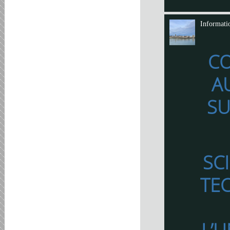
Informati
C
A
SU
SC
TE