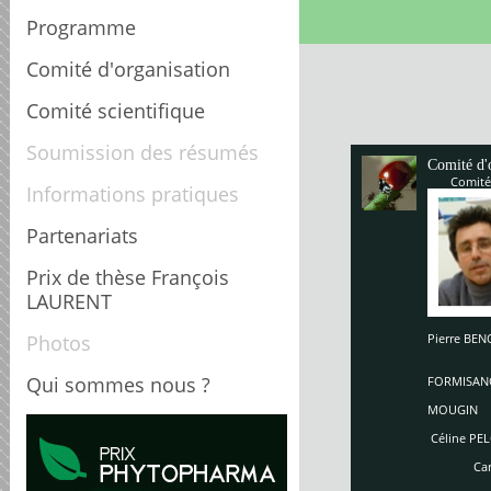
Programme
Comité d'organisation
Comité scientifique
Soumission des résumés
Comité d'
Comité
Informations pratiques
Partenariats
Prix de thèse François
LAURENT
Photos
Pierre B
Enriq
So
Qui sommes nous ?
FORMISAN
Ch
MOUGIN
Céline PEL
Carole