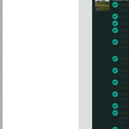
Damie
Lorra
Carol
Marc 
Chris
Colm
Richa
Régio
Est)
Miche
Reim
Damie
Antil
Sylvi
Lorra
Mauri
Stras
Célin
Frédé
Régio
Est /