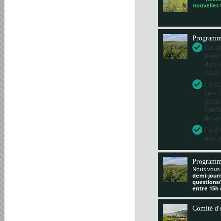
nouvelles
Program
Les pr
tiend
dans 
Place
Le je
aura 
grand
Quelle
de sy
Le di
mai a
Programm
Nous vous 
demi-jour
questions
entre 15h 
Comité d'