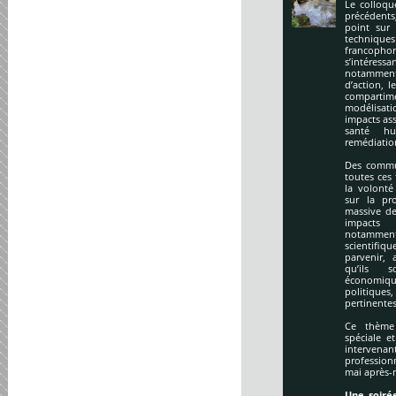
Le colloqu
précédents
point sur 
technique
francopho
s’intéres
notamment
d’action, l
compartime
modélisati
impacts ass
santé hu
remédiation
Des commu
toutes ces
la volonté
sur la pr
massive de
impacts
notamment
scientifi
parvenir, 
qu’ils s
économiq
politique
pertinentes
Ce thème 
spéciale e
intervena
profession
mai après-
Une soirée