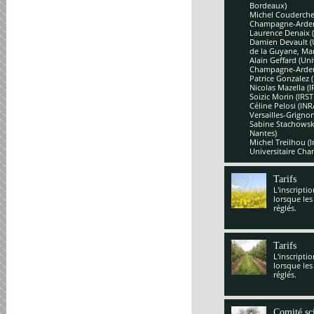
Bordeaux)
Michel Couderchet
Champagne-Arde
Laurence Denaix 
Damien Devault (U
de la Guyane, Mar
Alain Geffard (Un
Champagne-Arde
Patrice Gonzalez 
Nicolas Mazella (
Soizic Morin (IRS
Céline Pelosi (IN
Versailles-Grignon
Sabine Stachowsk
Nantes)
Michel Treilhou (I
Universitaire Cha
Tarifs
L'inscripti
lorsque les
réglés.
Tarifs
L'inscripti
lorsque les
réglés.
Comité sci