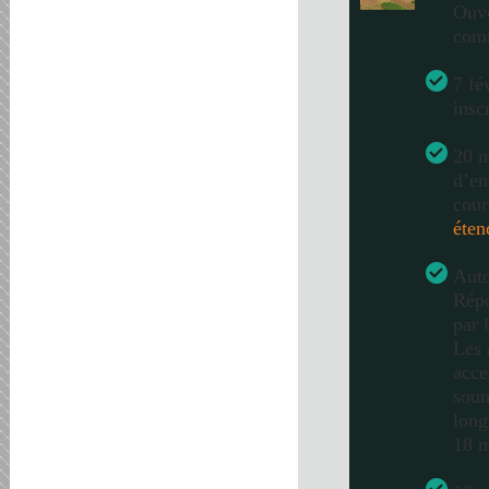
Ouve
com
7 fé
insc
20 m
d’en
cour
éten
Auto
Répo
par 
Les 
acce
soum
long
18 