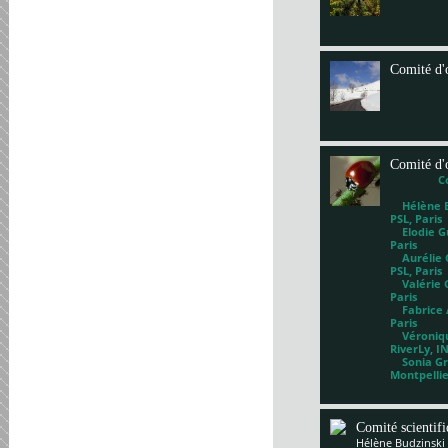
Comité d'
Comité d'
C
Hélène Bl
PSL, Paris
Elodie Gu
Paris
Aurélie G
PSL, Paris
Valérie 
Paris
Fabrice A
Paris
Véronique
RiverLy, I
Sonia Gri
Montpelli
Comité scientif
Hélène Budzinski 