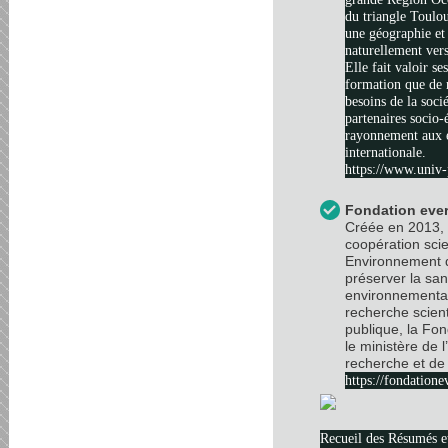
du triangle Toulo
une géographie et 
naturellement vers
Elle fait valoir se
formation que de 
besoins de la soci
partenaires socio
rayonnement aux é
internationale.
https://www.univ-
Fondation ever
Créée en 2013, 
coopération scie
Environnement d
préserver la sa
environnemental
recherche scient
publique, la Fo
le ministère de 
recherche et de 
https://fondatione
Recueil des Résumés 