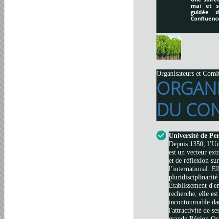
mai et s
guidée 
Confluenc
Organisateurs et Comi
ORGAN
DU CON
Université de Pe
Depuis 1350, l’Un
est un vecteur ext
et de réflexion su
l’international. El
pluridisciplinarité
Établissement d'e
recherche, elle es
incontournable da
l'attractivité de s
grande Région Occi