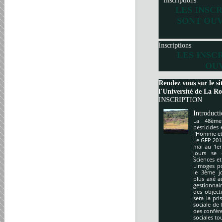
Inscriptions
LES INSC
SONT OUV
Inscriptions
LES INSC
OUV
Rendez vous sur le si
l'Université de La Roc
INSCRIPTION
Introduct
La 48ème
pesticides
l’Homme et 
Le GFP 201
mai au 1er
jours se 
Sciences e
Limoges po
le 3ème j
plus axé a
gestionnai
des object
sera la pr
sociale de 
des confér
sociales to