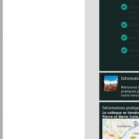
Anatj
INRA-
Franc
Gille
Limog
Jean-
de Poi
Hélèn
des H
Informati
Retrouvez 
pratiques 
votre venu
Informations pratiqu
Le colloque se tiendr
Pierre et Marie Curie