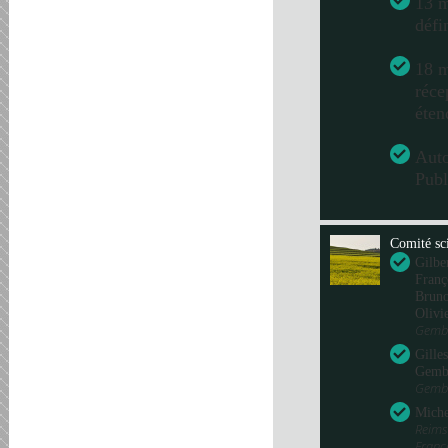
13 m
défi
18 m
réce
éten
Aut
Publ
Comité sci
Gilbe
Franç
Bru
Olivi
Gembl
Gille
Gemb
Gembl
Miche
Reims
Fran