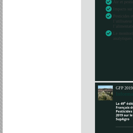
Air et pesti
Impacts sur
Pesticides e
l’utilisateu
l’alimentat
Le monitori
analytiques 
GFP 2019
Informa
e
La 49
édit
Français d
Pesticides
2019 sur l
SupAgro