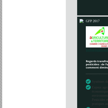
GFP 2017
Informations
Regards transfron
pesticides : de l
comment diminue
Systèmes de 
Enjeux agr
économique
environneme
Pesticides e
pratiques au