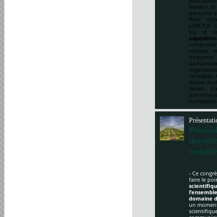
post-doct
travaux et
dans une a
Pour cett
CEBC/LR. U
sur le ca
expositio
comprendre
concept re
fréquenc
(contami
organismes
sanitaires.
mieux éval
leviers d
scientifi
l’utilisatio
Présentati
Pestici
durabl
concili
- Ce congrè
faire le po
scientifi
l’ensemble
domaine d
un moment 
scientifique