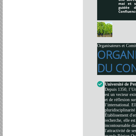
mai et s
guidée 
Confluenc
Organisateurs et Comi
ORGAN
DU CON
Université de Pe
Depuis 1350, l’Un
est un vecteur ext
et de réflexion su
l’international. El
pluridisciplinarité
Établissement d'e
recherche, elle es
incontournable da
l'attractivité de s
grande Région Occi