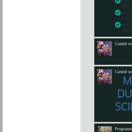
Clair
Rhin 
Annie
Louva
Julie
Anto
Comité sci
Comité sci
M
DU
SCI
Program