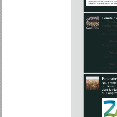
Comité d'
- Alodie 
Sophie V
Ducat
Gembloux,
- Miche
Reims Cha
- Philippe
Université
- Claude
Catholique
Partenaire
Nous remerc
publics et 
dans la réu
du Congrès