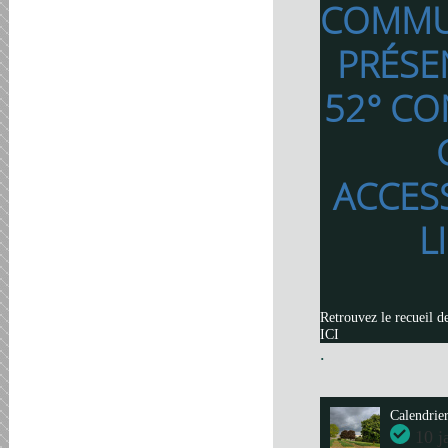
COMMU
PRÉSE
52° CO
ACCES
L
Retrouvez le recueil d
ICI
.
Calendrie
10 j