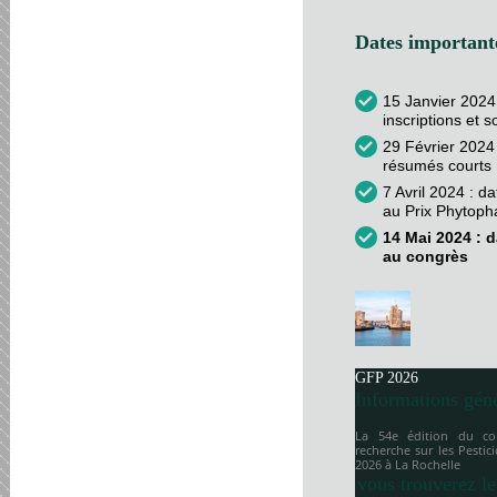
Dates importante
15 Janvier 2024
inscriptions et 
29 Février 2024 
résumés courts
7 Avril 2024 : d
au Prix Phytop
14 Mai 2024 : d
au congrès
GFP 2026
Informations gén
La 54e édition du co
recherche sur les Pesti
2026 à
La Rochelle
vous trouverez le