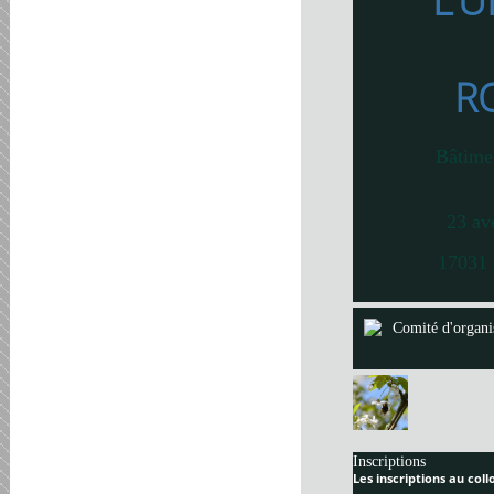
L’U
R
Bâtime
23 av
17031 
Comité d'organi
Inscriptions
Les inscriptions au col