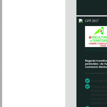
GFP 2017
Informations
Regards transfron
pesticides : de l
comment diminue
Systèmes de 
Enjeux agr
économique
environneme
Pesticides e
pratiques au