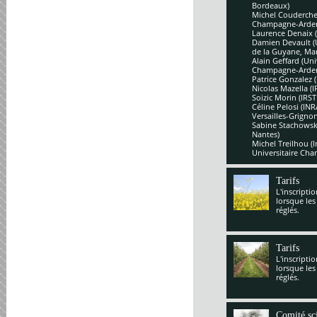
Bordeaux)
Michel Couderchet
Champagne-Arde
Laurence Denaix 
Damien Devault (U
de la Guyane, Mar
Alain Geffard (Un
Champagne-Arde
Patrice Gonzalez 
Nicolas Mazella (
Soizic Morin (IRS
Céline Pelosi (IN
Versailles-Grignon
Sabine Stachowsk
Nantes)
Michel Treilhou (I
Universitaire Cha
Tarifs
L'inscripti
lorsque les
réglés.
Tarifs
L'inscripti
lorsque les
réglés.
Comité sci