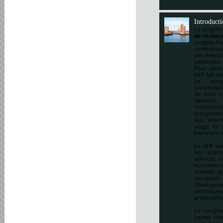
Introduct
Le congrès
de recherc
congrès fr
communauté
des thémat
pesticides.
Pour cette
GFP fait ét
Le cong
problématiq
de leurs u
devenirs,
l’environ
écosystémi
aux levie
usage, en a
transition 
Le GFP est
les scien
sciences e
humaines et
diverses ag
concernés 
développem
techniqu
phytosanitai
Ce congrès
jeunes che