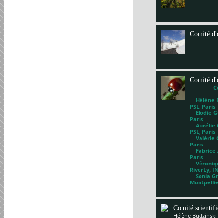
Comité d'
Comité d'
C
Hélène Bl
PSL, Paris
Elodie Gu
Paris
Aurélie G
PSL, Paris
Valérie 
Paris
Fabrice A
Paris
Véronique
RiverLy, I
Sonia Gri
Montpelli
Comité scientif
Hélène Budzinski 