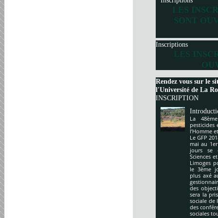
Inscriptions
LES INSC
SONT OUV
Inscriptions
LES INSC
OUV
Rendez vous sur le si
l'Université de La Roc
INSCRIPTION
Introduct
La 48ème
pesticides
l’Homme et 
Le GFP 201
mai au 1er
jours se 
Sciences e
Limoges po
le 3ème j
plus axé a
gestionnai
des object
sera la pr
sociale de 
des confér
sociales to