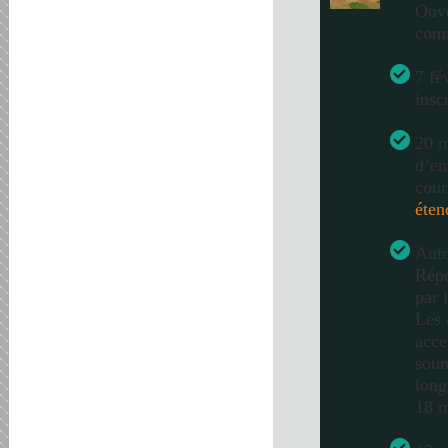
Ouve
com
7 fé
insc
20 m
d’en
cour
éten
Auto
Répo
par 
Les 
acce
soum
long
18 