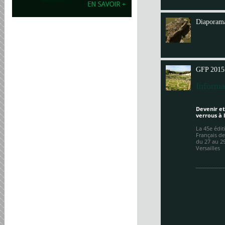
Annit
Diaporama
GFP 2015
Informa
Devenir et
verrous à 
La 45e édi
Français de
du 27 au 2
Versailles