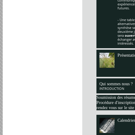
communique
expériences
futures.
- Une table
alternative
synthèse se
deuxième jo
sera
ouver
échanger av
intéressés.
Présentati
Qui sommes nous ?
INTRODUCTION
Soumission des résum
Procédure d'inscription
rendez vous sur le site
Calendrie