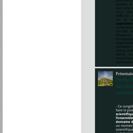
post-doct
travaux et
dans une a
Pour cett
CEBC/LR. U
sur le ca
expositio
comprendre
concept re
fréquenc
(contami
organismes
sanitaires.
mieux éval
leviers d
scientifi
l’utilisatio
Présentati
Pestici
durabl
concili
- Ce congrè
faire le po
scientifi
l’ensemble
domaine d
un moment 
scientifique