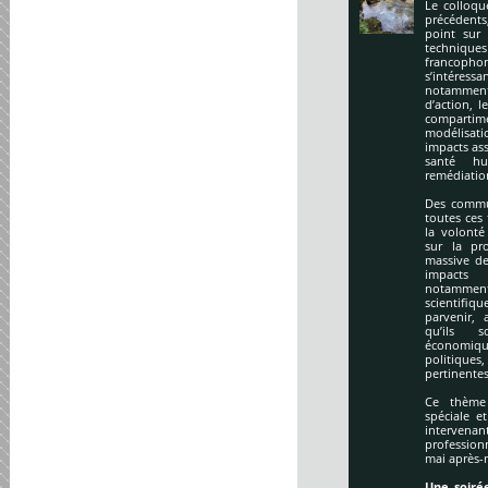
Le colloqu
précédents
point sur 
technique
francopho
s’intéres
notamment
d’action, l
compartime
modélisati
impacts ass
santé hu
remédiation
Des commu
toutes ces
la volonté
sur la pr
massive de
impacts
notamment
scientifi
parvenir, 
qu’ils s
économiq
politique
pertinentes
Ce thème 
spéciale e
intervena
profession
mai après-
Une soirée