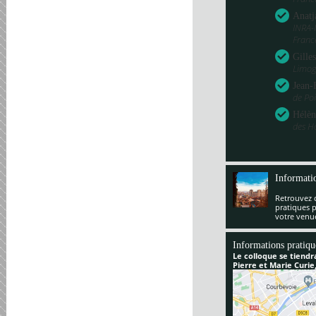
Anatj
INRA-
Franc
Gille
Limog
Jean-
de Poi
Hélèn
des H
Informati
Retrouvez 
pratiques 
votre venu
Informations pratiqu
Le colloque se tiendr
Pierre et Marie Curie