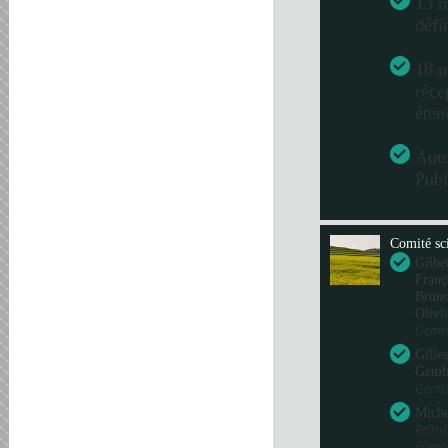
13 m
défi
18 m
réce
éten
Aut
Publ
Comité sci
Gilbe
Franç
Bru
Olivi
Gembl
Gille
Gemb
Gembl
Miche
Reims
Fran