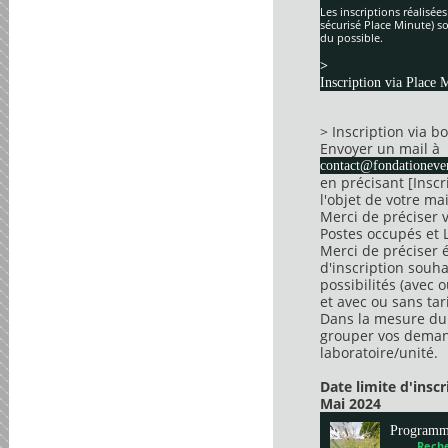
Les inscriptions réalisée
sécurisé Place Minute) so
du possible.
>
Inscription via Place 
> Inscription via 
Envoyer un mail à
contact@fondationever
en précisant [Insc
l'objet de votre mai
Merci de préciser 
Postes occupés et 
Merci de préciser 
d'inscription souha
possibilités (avec 
et avec ou sans tari
Dans la mesure du 
grouper vos dema
laboratoire/unité.
Date limite d'insc
Mai 2024
Program
Reche