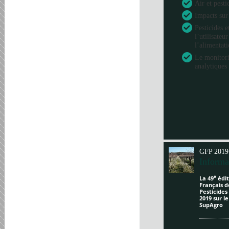
Air et pesti
Impacts sur
Pesticides e
l’utilisateu
l’alimentat
Le monitori
analytiques 
GFP 2019
Informa
e
La 49
édit
Français d
Pesticides
2019 sur l
SupAgro