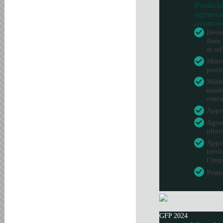
Pesticid
agroéco
avancé
Deven
dans 
et sol
Métro
pesti
Métho
modél
conta
Appr
Agroé
phyto
Appro
terri
l’imp
Pesti
GFP 2024