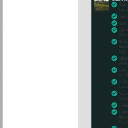
Damie
Lorra
Carol
Marc 
Chris
Colm
Richa
Régio
Est)
Miche
Reim
Damie
Antil
Sylvi
Lorra
Mauri
Stras
Célin
Frédé
Régio
Est /