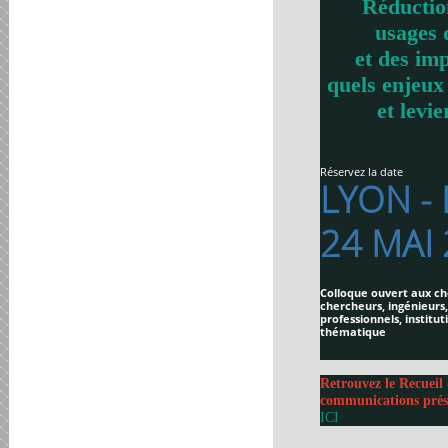
Réductio
usages 
et des imp
quels enjeux
et levie
Réservez la date
LYON -
24 MAI
Colloque ouvert aux ch
chercheurs, ingénieurs,
professionnels, institut
thématique
Retrouvez le Recueil 
communications prés
ICI