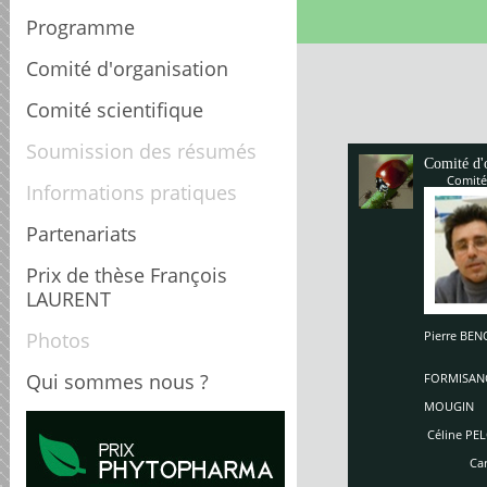
Programme
Comité d'organisation
Comité scientifique
Soumission des résumés
Comité d'
Comité
Informations pratiques
Partenariats
Prix de thèse François
LAURENT
Photos
Pierre B
Enriq
So
Qui sommes nous ?
FORMISAN
Ch
MOUGIN
Céline PEL
Carole