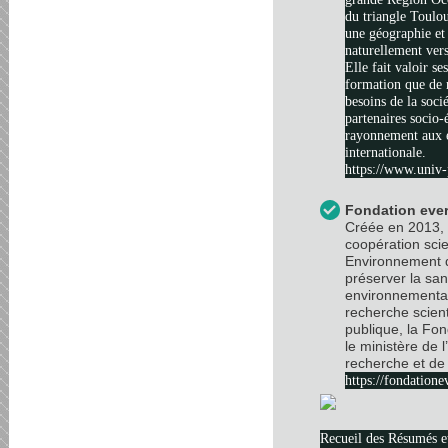
du triangle Toulo
une géographie et 
naturellement vers
Elle fait valoir se
formation que de 
besoins de la soci
partenaires socio
rayonnement aux é
internationale.
https://www.univ-
Fondation ever
Créée en 2013, 
coopération scie
Environnement d
préserver la sa
environnemental
recherche scient
publique, la Fo
le ministère de 
recherche et de 
https://fondatione
Recueil des Résumés 