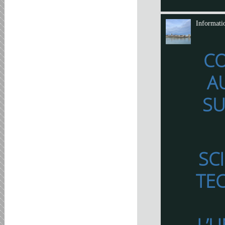
Informati
C
A
SU
SC
TE