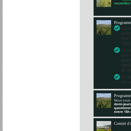
nouvelles
Program
Les pr
tiend
dans 
Place
Le je
aura 
grand
Quelle
de sy
Le di
mai a
Programm
Nous vous 
demi-jour
questions
entre 15h 
Comité d'