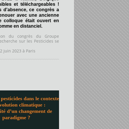
ibles et téléchargeables !
s d'absence, ce congrès a
renouer avec une ancienne
Ce colloque était ouvert en
comme en distanciel.
tion du congrès du Groupe
echerche sur les Pesticides se
2 juin 2023 à
Paris
pesticides dans le contexte
évolution climatique :
sité d’un changement de
paradigme ?