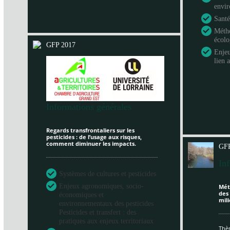
envi
Santé
Métho
écol
GFP 2017
Enje
lien 
Informations générales
Regards transfrontaliers sur les
pesticides : de l’usage aux risques,
comment diminuer les impacts.
GFP
In
Systèmes de cultures et pesticides
Enjeux agronomiques, socio-
Mét
des
économiques et
mili
environnementaux des pesticides
Pesticides et transfert : des
pratiques aux enjeux territoriaux
Thèm