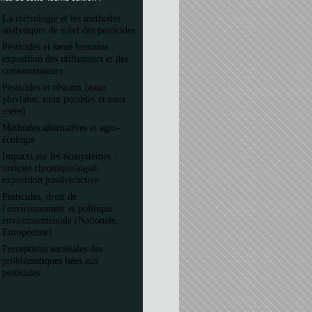
La métrologie et les méthodes
analytiques de suivi des pesticides
Pesticides et santé humaine :
exposition des utilisateurs et des
consommateurs
Pesticides et réseaux (eaux
pluviales, eaux potables et eaux
usées)
Méthodes alternatives et agro-
écologie
Impacts sur les écosystèmes :
toxicité chronique/aiguë,
exposition passive/active
Pesticides, droit de
l'environnement et politique
environnementale (Nationale,
Européenne)
Perceptions sociétales des
problématiques liées aux
pesticides