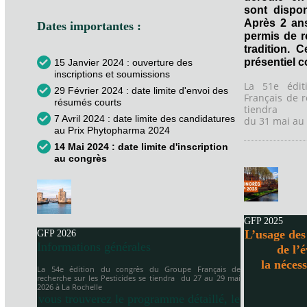
sont dispon
Après 2 an
Dates importantes :
permis de 
tradition. 
présentiel 
15 Janvier 2024 : ouverture des
inscriptions et soumissions
La 51e édi
29 Février 2024 : date limite d'envoi des
Français de r
résumés courts
tiendra
7 Avril 2024 : date limite des candidatures
du 31 mai au 
au Prix Phytopharma 2024
14 Mai 2024 : date limite d'inscription
au congrès
GFP 2025
L’usage des 
GFP 2026
Informations générales
de l’
la néces
La 54e édition du congrès du Groupe Français de
recherche sur les Pesticides se tiendra
du 27 au 29 mai
2026 à
La Rochelle
vous trouverez le programme détaillé, le