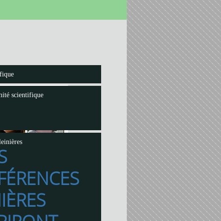
fique
ité scientifique
einières
S
FÉRENCES
IÈRES