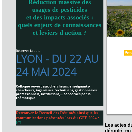
Réduction massive des
usages de pesticides
et des impacts associés :
quels enjeux de connaissances
et leviers d'action ?
Réservez la date
LYON - DU 22 AU
24 MAI 2024
Colloque ouvert aux chercheurs, enseignants-
chercheurs, ingénieurs, techniciens, gestionnaires,
professionnels, institutions,... concernés par la
thématique
Retrouvez le Recueil des Résumés ainsi que les
communications présentées lors du GFP 2024 :
ICI
Les actes d
déroulé en