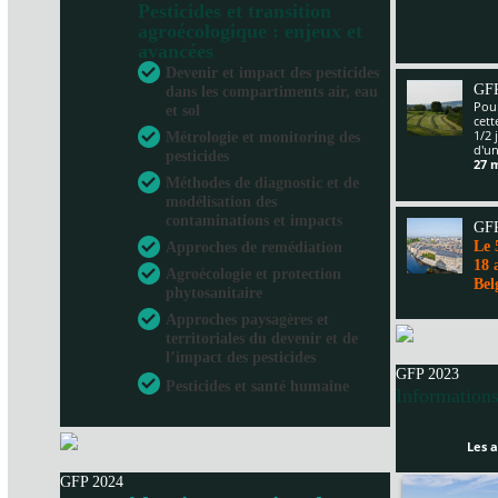
Pesticides et transition
agroécologique : enjeux et
avancées
Devenir et impact des pesticides
GFP
dans les compartiments air, eau
Pour
et sol
cet
1/2 
Métrologie et monitoring des
d'un
pesticides
27 
Méthodes de diagnostic et de
modélisation des
contaminations et impacts
GFP
Le 
Approches de remédiation
18 
Agroécologie et protection
Bel
phytosanitaire
Approches paysagères et
territoriales du devenir et de
l’impact des pesticides
GFP 2023
Pesticides et santé humaine
Informations
Les a
GFP 2024