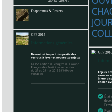
OUV
Annita BARAZER
CHA
Diaporamas & Posters
JOU
COL
GFP 2015
Informations générales
GFP 201
Devenir et impact des pesticides :
verrous à lever et nouveaux enjeux
Informa
La 45e édition du congrès du Groupe
Français des Pesticides se tiendra
du 27 au 29 mai 2015 à
l'INRA de
Enjeux en
Versailles
associés a
à leur di
en lien av
État 
deven
l'en
Évalu