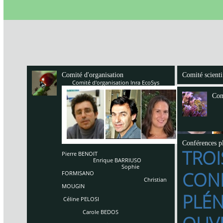
Comité d'organisation
Comité scienti
Comité d'organisation Inra EcoSys
Com
Conférences pl
TROI
Pierre BENOIT
Enrique BARRIUSO
Sophie
CON
FORMISANO
Christian
MOUGIN
PLÉN
Céline PELOSI
Carole BEDOS