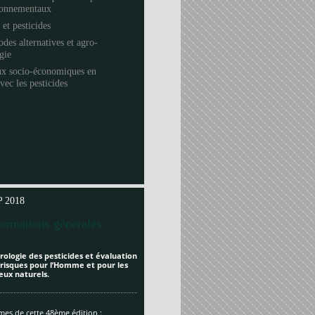
ronnementaux
 et pesticides
des alternatives et agro-
ogie
ux socio-économiques en
avec les pesticides
 2018
formations générales
rologie des pesticides et évaluation
 risques pour l’Homme et pour les
eux naturels.
es de cette 48ème édition :