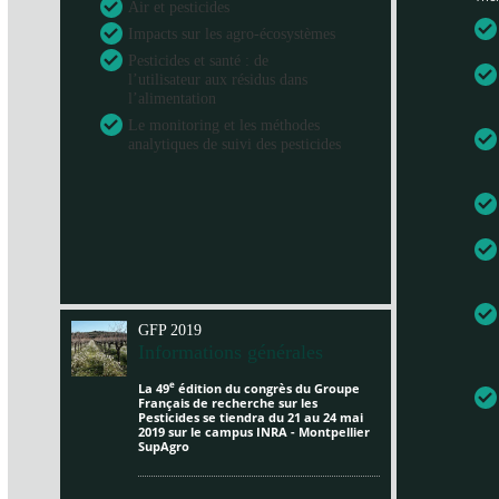
Air et pesticides
Impacts sur les agro-écosystèmes
Pesticides et santé : de
l’utilisateur aux résidus dans
l’alimentation
Le monitoring et les méthodes
analytiques de suivi des pesticides
GFP 2019
Informations générales
e
La 49
édition du congrès du Groupe
Français de recherche sur les
Pesticides se tiendra du 21 au 24 mai
2019 sur le campus INRA - Montpellier
SupAgro