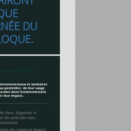
RIRONT
QUE
RNÉE DU
LOQUE.
6
tions générales
vironnementaux et sanitaires
ux pesticides : de leur usage
spersion dans l’environnement
ec leur impact.
des lieux, diagnostic et
ir des pesticides dans
vironnement
ation des risques et impacts