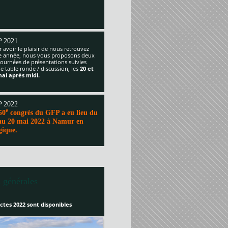
 2021
 avoir le plaisir de nous retrouvez
te année, nous vous proposons deux
journées de présentations suivies
e table ronde / discussion, les
20 et
mai après midi.
 2022
e
50
congrès du GFP a eu lieu du
au 20 mai 2022 à Namur en
gique.
 générales
ctes 2022 sont disponibles