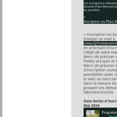
Les inscriptions réalisée
sécurisé Place Minute) so
du possible.
>
Inscription via Place 
> Inscription via 
Envoyer un mail à
contact@fondationever
en précisant [Insc
l'objet de votre mai
Merci de préciser 
Postes occupés et 
Merci de préciser 
d'inscription souha
possibilités (avec 
et avec ou sans tari
Dans la mesure du 
grouper vos dema
laboratoire/unité.
Date limite d'insc
Mai 2024
Program
Reche