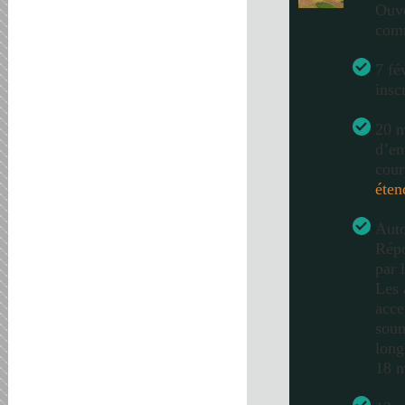
Ouve
com
7 fé
insc
20 m
d’en
cour
éten
Auto
Répo
par 
Les 
acce
soum
long
18 