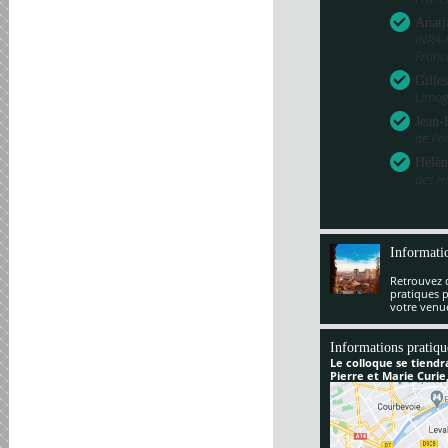
Anatj
INRA-
Franc
Gille
Limog
Jean-
de Poi
Hélèn
des H
Informati
Retrouvez 
pratiques 
votre venu
Informations pratiqu
Le colloque se tiendr
Pierre et Marie Curie