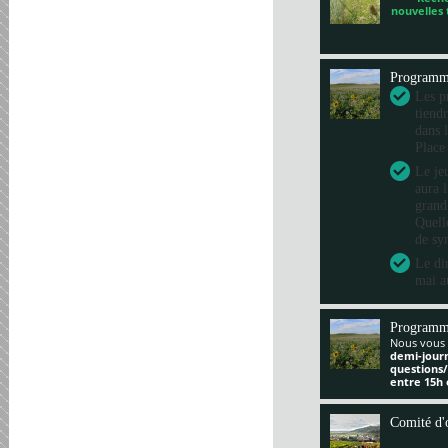
nouvelles
Program
Les pr
tiend
dans 
Place
Le je
aura 
grand
Quelle
de sy
Le di
mai a
Programm
Nous vous 
demi-jour
questions
entre 15h 
Comité d'