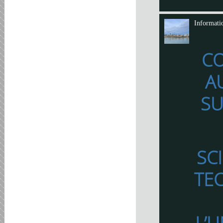
Informati
C
A
SU
SC
TE