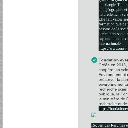
du triangle Toulo
une géographie et 
naturellement vers
Elle fait valoir se
formation que de 
besoins de la soci
partenaires socio
rayonnement aux é
internationale.
https://www.univ-
Fondation ever
Créée en 2013, 
coopération scie
Environnement d
préserver la sa
environnemental
recherche scient
publique, la Fo
le ministère de 
recherche et de 
https://fondatione
Recueil des Résumés 