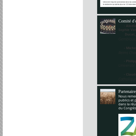
Comité d'
- Alodie 
Sophie V
Ducat
Gembloux,
- Miche
Reims Cha
- Philippe
Université
- Claude
Catholique
Partenaire
Nous remerc
publics et 
dans la réu
du Congrès