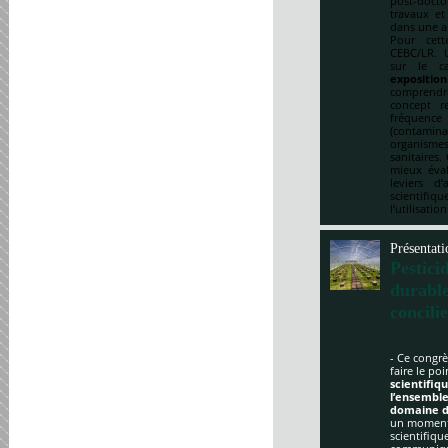
post-doct
travaux et
dans une a
Pour cett
CEBC/LR. U
sur le ca
expositio
comprendre
concept re
fréquenc
(contami
organismes
sanitaires.
mieux éval
leviers d
scientifi
l’utilisatio
Présentati
Pestici
durabl
concili
- Ce congrè
faire le po
scientifi
l’ensemble
domaine d
un moment 
scientifique