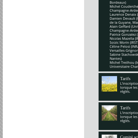
Bordeaux)
Michel Couderchet
Champagne-Arde
Laurence Denaix 
Damien Devault (U
de la Guyane, Mar
Alain Geffard (Un
Champagne-Arde
Patrice Gonzalez 
Nicolas Mazella (
Soizic Morin (IRS
Céline Pelosi (IN
Versailles-Grignon
Sabine Stachowsk
Nantes)
Michel Treilhou (I
Universitaire Cha
Tarifs
L'inscripti
lorsque les
réglés.
Tarifs
L'inscripti
lorsque les
réglés.
Comité sci