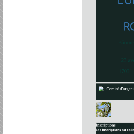
L’U
R
Bâtime
23 av
17031 
Comité d'organi
Inscriptions
Les inscriptions au col