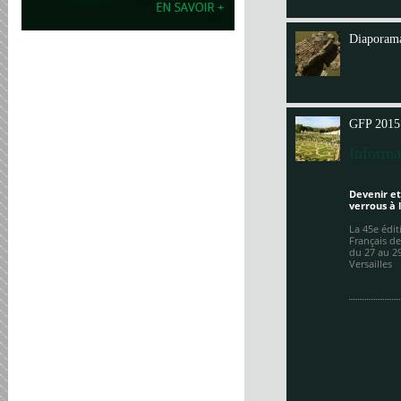
Annit
Diaporama
GFP 2015
Informa
Devenir et
verrous à 
La 45e édi
Français de
du 27 au 2
Versailles