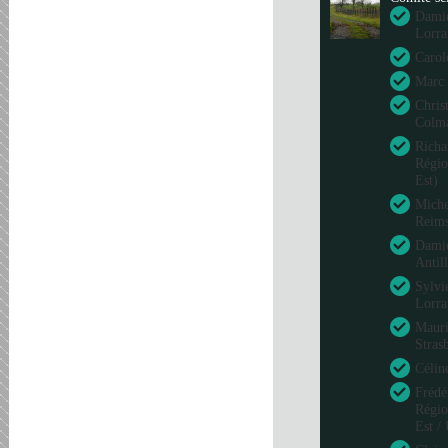
Damie
Lorra
Carol
Marc 
Chris
Colm
Richa
Régio
Est)
Miche
Reim
Damie
Antil
Sylvi
Lorra
Mauri
Stras
Célin
Frédé
Régio
Est /