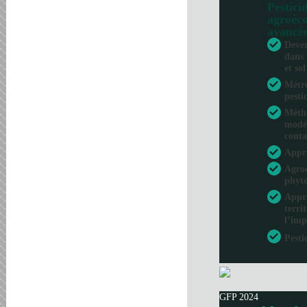
Pesticid
agroéco
avancé
Deven
dans 
et sol
Métro
pesti
Métho
modél
conta
Appr
Agroé
phyto
Appro
terri
l’imp
Pesti
GFP 2024