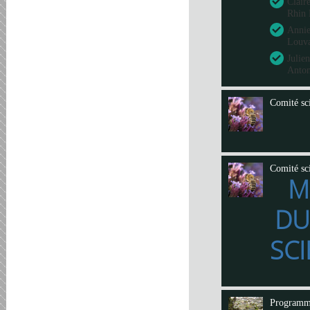
Clair
Rhin 
Annie
Louva
Julie
Anto
Comité sci
Comité sci
M
DU
SCI
Program