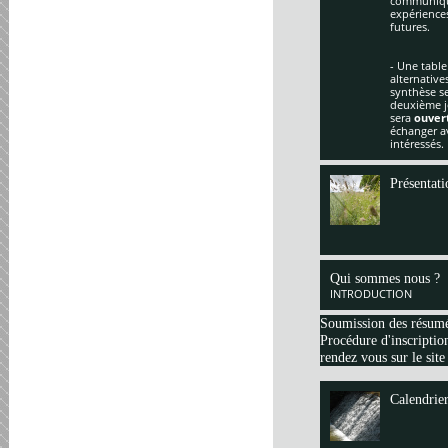
communique
expériences
futures.
- Une table
alternative
synthèse se
deuxième jo
sera
ouver
échanger av
intéressés.
Présentati
Qui sommes nous ?
INTRODUCTION
Soumission des résum
Procédure d'inscription
rendez vous sur le site
Calendrie