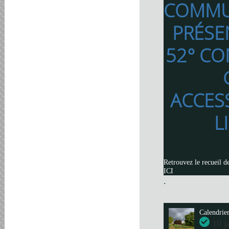
COMMU
PRÉSE
52° CO
ACCES
L
Retrouvez le recueil d
ICI
.
Calendrie
10 j