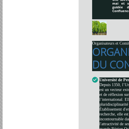
mai et s
guidée 
Confluenc
Organisateurs et Comi
ORGAN
DU CON
Université de Pe
Depuis 1350, l’Un
est un vecteur ext
et de réflexion su
l’international. El
pluridisciplinarité
Établissement d'e
recherche, elle es
incontournable da
l'attractivité de s
grande Région Occi