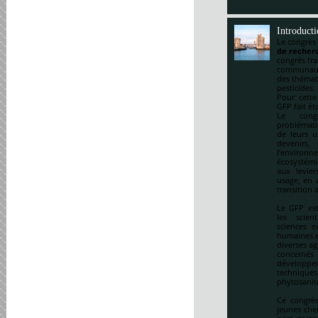
Introduct
Le congrès
de recherc
congrès fr
communauté
des thémat
pesticides.
Pour cette
GFP fait ét
Le cong
problématiq
de leurs u
devenirs,
l’environ
écosystémi
aux levie
usage, en a
transition 
Le GFP est
les scien
sciences e
humaines et
diverses ag
concernés 
développem
techniqu
phytosanitai
Ce congrès
jeunes che