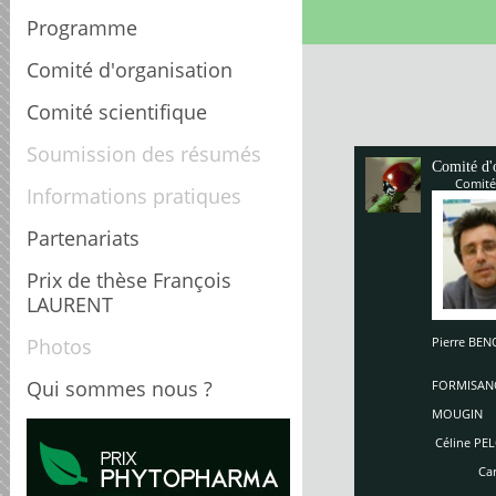
Programme
Comité d'organisation
Comité scientifique
Soumission des résumés
Comité d'
Comité
Informations pratiques
Partenariats
Prix de thèse François
LAURENT
Photos
Pierre B
Enriq
So
Qui sommes nous ?
FORMISAN
Ch
MOUGIN
Céline PEL
Carole