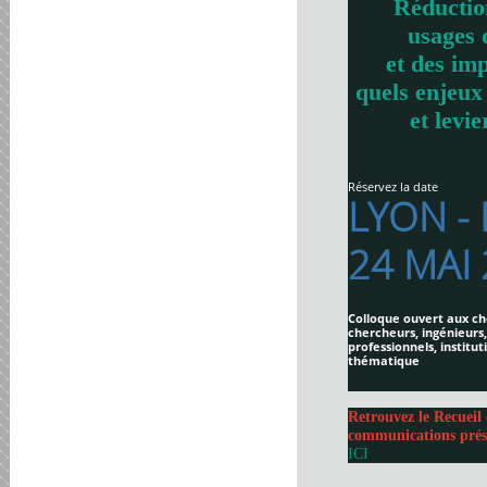
Réductio
usages 
et des imp
quels enjeux
et levie
Réservez la date
LYON -
24 MAI
Colloque ouvert aux ch
chercheurs, ingénieurs,
professionnels, institut
thématique
Retrouvez le Recueil 
communications prés
ICI