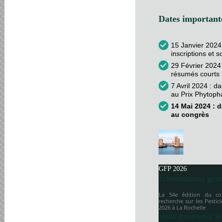
Dates importante
15 Janvier 2024
inscriptions et 
29 Février 2024 
résumés courts
7 Avril 2024 : d
au Prix Phytop
14 Mai 2024 : d
au congrès
GFP 2026
Informations gén
La 54e édition du co
recherche sur les Pesti
2026 à
La Rochelle
vous trouverez le