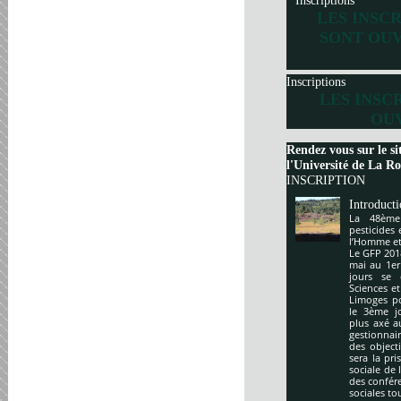
Inscriptions
LES INSC
SONT OUV
Inscriptions
LES INSC
OUV
Rendez vous sur le si
l'Université de La Roc
INSCRIPTION
Introduct
La 48ème
pesticides
l’Homme et 
Le GFP 201
mai au 1er
jours se 
Sciences e
Limoges po
le 3ème j
plus axé a
gestionnai
des object
sera la pr
sociale de 
des confér
sociales to