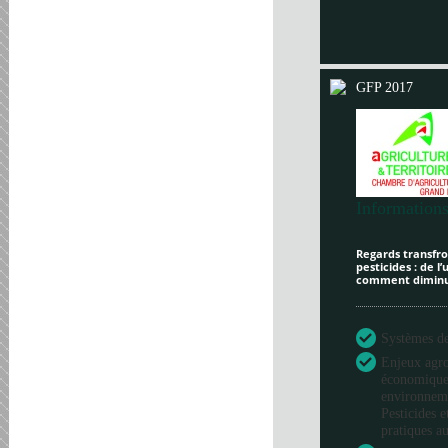
GFP 2017
Informations
Regards transfron
pesticides : de l
comment diminue
Systèmes de 
Enjeux agr
économique
environneme
Pesticides e
pratiques au