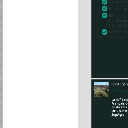
Air et pesti
Impacts sur
Pesticides e
l’utilisateu
l’alimentat
Le monitori
analytiques 
GFP 2019
Informa
e
La 49
édit
Français d
Pesticides
2019 sur l
SupAgro