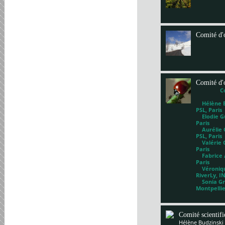
Comité d'
Comité d'
C
Hélène Bl
PSL, Paris
Elodie Gu
Paris
Aurélie G
PSL, Paris
Valérie 
Paris
Fabrice A
Paris
Véronique
RiverLy, I
Sonia Gri
Montpelli
Comité scientif
Hélène Budzinski 