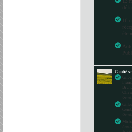
13 m
défi
18 m
réce
éten
Aut
Publ
Comité sci
Gilbe
Franç
Bru
Olivi
Gembl
Gille
Gemb
Gembl
Miche
Reims
Fran