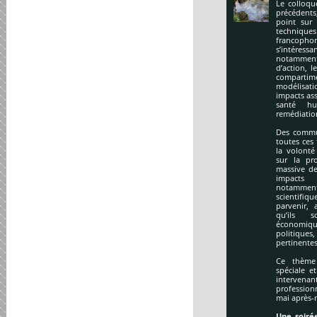
Le colloqu
précédents
point sur 
technique
francopho
s’intéres
notamment
d’action, l
compartime
modélisati
impacts ass
santé hu
remédiation
Des commu
toutes ces
la volonté
sur la pr
massive de
impacts
notamment
scientifi
parvenir, 
qu’ils s
économiq
politique
pertinentes
Ce thème 
spéciale e
intervena
profession
mai après-
Une soirée