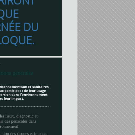
RIRONT
QUE
RNÉE DU
LOQUE.
6
tions générales
vironnementaux et sanitaires
ux pesticides : de leur usage
spersion dans l’environnement
ec leur impact.
des lieux, diagnostic et
ir des pesticides dans
vironnement
ation des risques et impacts