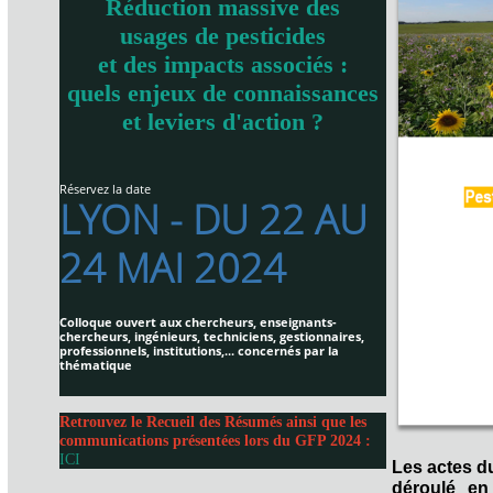
Réduction massive des
usages de pesticides
et des impacts associés :
quels enjeux de connaissances
et leviers d'action ?
Réservez la date
LYON - DU 22 AU
24 MAI 2024
Colloque ouvert aux chercheurs, enseignants-
chercheurs, ingénieurs, techniciens, gestionnaires,
professionnels, institutions,... concernés par la
thématique
Retrouvez le Recueil des Résumés ainsi que les
communications présentées lors du GFP 2024 :
ICI
Les actes d
déroulé en