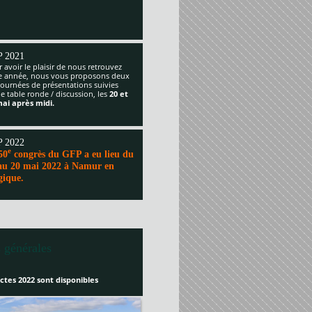
 2021
 avoir le plaisir de nous retrouvez
te année, nous vous proposons deux
journées de présentations suivies
e table ronde / discussion, les
20 et
mai après midi.
 2022
e
50
congrès du GFP a eu lieu du
au 20 mai 2022 à Namur en
gique.
 générales
ctes 2022 sont disponibles