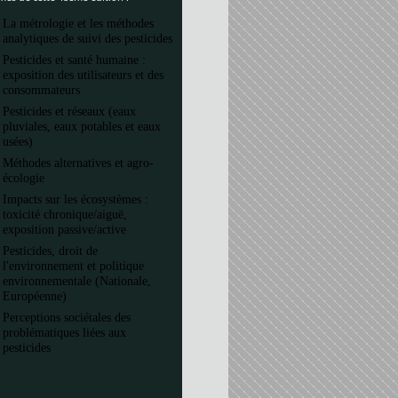
La métrologie et les méthodes
analytiques de suivi des pesticides
Pesticides et santé humaine :
exposition des utilisateurs et des
consommateurs
Pesticides et réseaux (eaux
pluviales, eaux potables et eaux
usées)
Méthodes alternatives et agro-
écologie
Impacts sur les écosystèmes :
toxicité chronique/aiguë,
exposition passive/active
Pesticides, droit de
l'environnement et politique
environnementale (Nationale,
Européenne)
Perceptions sociétales des
problématiques liées aux
pesticides