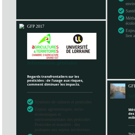
envi
Santé
Métho
écol
GFP 2017
Enje
lien 
Informations générales
Regards transfrontaliers sur les
pesticides : de l’usage aux risques,
comment diminuer les impacts.
GFP
In
Systèmes de cultures et pesticides
Enjeux agronomiques, socio-
Mét
des
économiques et
mili
environnementaux des pesticides
Pesticides et transfert : des
pratiques aux enjeux territoriaux
Thèm