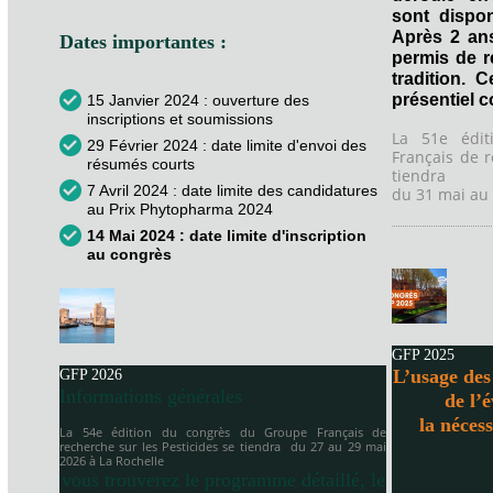
sont dispon
Après 2 an
Dates importantes :
permis de 
tradition. 
présentiel 
15 Janvier 2024 : ouverture des
inscriptions et soumissions
La 51e édi
29 Février 2024 : date limite d'envoi des
Français de r
résumés courts
tiendra
7 Avril 2024 : date limite des candidatures
du 31 mai au 
au Prix Phytopharma 2024
14 Mai 2024 : date limite d'inscription
au congrès
GFP 2025
L’usage des 
GFP 2026
Informations générales
de l’
la néces
La 54e édition du congrès du Groupe Français de
recherche sur les Pesticides se tiendra
du 27 au 29 mai
2026 à
La Rochelle
vous trouverez le programme détaillé, le