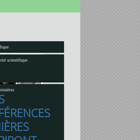
fique
ité scientifique
einières
S
FÉRENCES
IÈRES