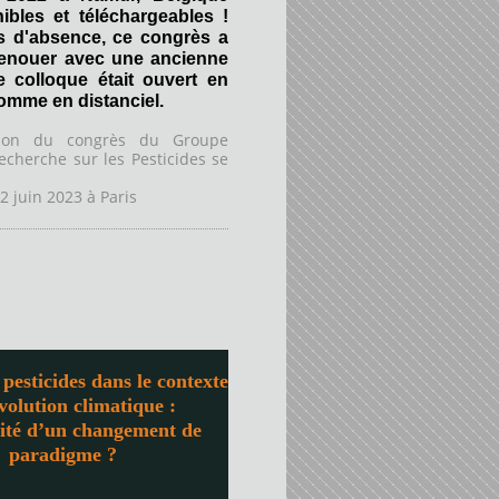
ibles et téléchargeables !
s d'absence, ce congrès a
renouer avec une ancienne
Ce colloque était ouvert en
comme en distanciel.
tion du congrès du Groupe
echerche sur les Pesticides se
2 juin 2023 à
Paris
pesticides dans le contexte
évolution climatique :
sité d’un changement de
paradigme ?