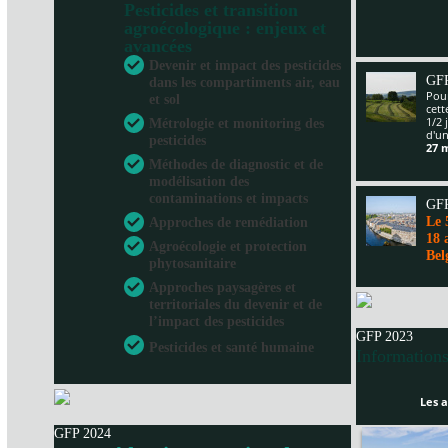
Pesticides et transition
agroécologique : enjeux et
avancées
Devenir et impact des pesticides
GFP
dans les compartiments air, eau
Pour
et sol
cet
1/2 
Métrologie et monitoring des
d'un
pesticides
27 
Méthodes de diagnostic et de
modélisation des
contaminations et impacts
GFP
Le 
Approches de remédiation
18 
Agroécologie et protection
Bel
phytosanitaire
Approches paysagères et
territoriales du devenir et de
l’impact des pesticides
GFP 2023
Pesticides et santé humaine
Informations
Les a
GFP 2024