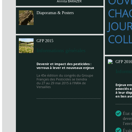
OUV
Annita BARAZER
CHA
Diaporamas & Posters
JOU
COL
GFP 2015
Informations générales
GFP 201
Devenir et impact des pesticides :
verrous à lever et nouveaux enjeux
Informa
La 45e édition du congrès du Groupe
Français des Pesticides se tiendra
du 27 au 29 mai 2015 à
l'INRA de
Enjeux en
Versailles
associés a
à leur di
en lien av
État 
deven
l'en
Évalu