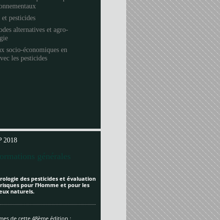
ronnementaux
 et pesticides
des alternatives et agro-
ogie
ux socio-économiques en
avec les pesticides
 2018
formations générales
rologie des pesticides et évaluation
 risques pour l’Homme et pour les
eux naturels.
es de cette 48ème édition :