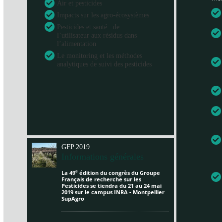
Air et pesticides
Impacts sur les agro-écosystèmes
Pesticides et santé : de
l’utilisateur aux résidus dans
l’alimentation
Le monitoring et les méthodes
analytiques de suivi des pesticides
GFP 2019
Informations générales
e
La 49
édition du congrès du Groupe
Français de recherche sur les
Pesticides se tiendra du 21 au 24 mai
2019 sur le campus INRA - Montpellier
SupAgro