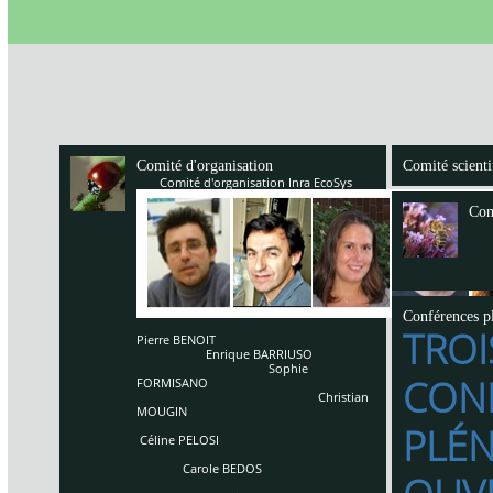
Comité d'organisation
Comité scienti
Comité d'organisation Inra EcoSys
Com
Conférences pl
TROI
Pierre BENOIT
Enrique BARRIUSO
Sophie
CON
FORMISANO
Christian
MOUGIN
PLÉN
Céline PELOSI
Carole BEDOS