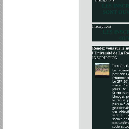
Inscriptions
LES INSC
SONT OUV
Inscriptions
LES INSC
OUV
Rendez vous sur le si
l'Université de La Roc
INSCRIPTION
Introduct
La 48ème
pesticides
l’Homme et 
Le GFP 201
mai au 1er
jours se 
Sciences e
Limoges po
le 3ème j
plus axé a
gestionnai
des object
sera la pr
sociale de 
des confér
sociales to