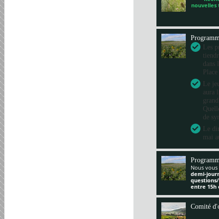
nouvelles
Program
Les pr
tiend
dans 
Place
Le je
aura 
grand
Quelle
de sy
Le di
mai a
Programm
Nous vous 
demi-jour
questions
entre 15h 
Comité d'