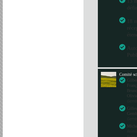
13 m
défi
18 m
réce
éten
Aut
Publ
Comité sci
Gilbe
Franç
Bru
Olivi
Gembl
Gille
Gemb
Gembl
Miche
Reims
Fran