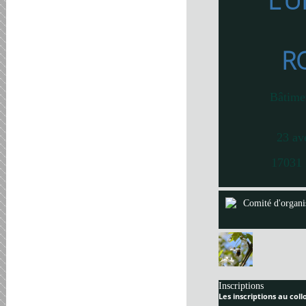
L’U
R
Bâtime
23 av
17031 
Comité d'organi
Inscriptions
Les inscriptions au col