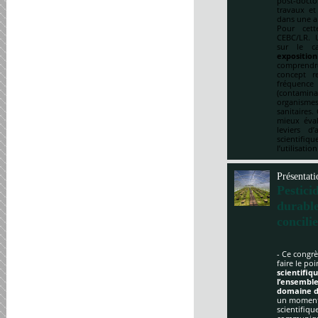
post-doct
travaux et
dans une a
Pour cett
CEBC/LR. U
sur le ca
expositio
comprendre
concept re
fréquenc
(contami
organismes
sanitaires.
mieux éval
leviers d
scientifi
l’utilisatio
Présentati
Pestici
durabl
concili
- Ce congrè
faire le po
scientifi
l’ensemble
domaine d
un moment 
scientifique