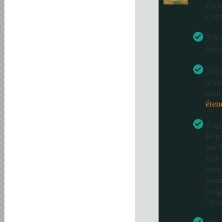
Ouve
com
7 fé
insc
20 m
d’en
cour
éten
Auto
Répo
par 
Les 
acce
soum
long
18 