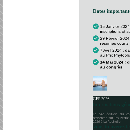
Dates importante
15 Janvier 2024
inscriptions et 
29 Février 2024 
résumés courts
7 Avril 2024 : d
au Prix Phytop
14 Mai 2024 : d
au congrès
GFP 2026
Informations gén
La 54e édition du co
recherche sur les Pesti
2026 à
La Rochelle
vous trouverez le