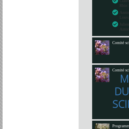
Clair
Rhin 
Annie
Louva
Julie
Anto
Comité sci
Comité sci
M
DU
SCI
Program