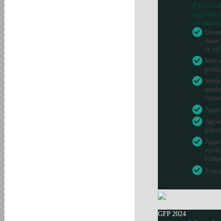
Pesticid
agroéco
avancé
Deven
dans 
et sol
Métro
pesti
Métho
modél
conta
Appr
Agroé
phyto
Appro
terri
l’imp
Pesti
GFP 2024