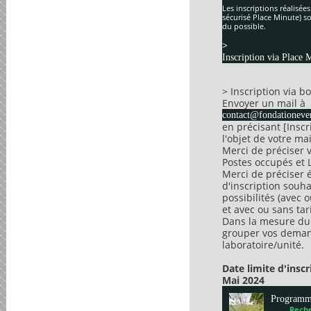
Les inscriptions réalisée
sécurisé Place Minute) so
du possible.
>
Inscription via Place 
> Inscription via 
Envoyer un mail à
contact@fondationever
en précisant [Insc
l'objet de votre mai
Merci de préciser 
Postes occupés et 
Merci de préciser 
d'inscription souha
possibilités (avec 
et avec ou sans tari
Dans la mesure du 
grouper vos dema
laboratoire/unité.
Date limite d'insc
Mai 2024
Program
Reche