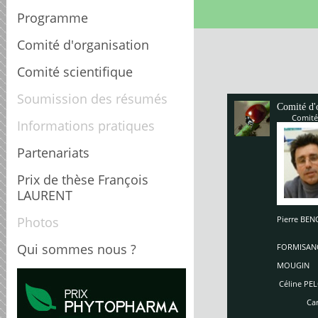
Programme
Comité d'organisation
Comité scientifique
Soumission des résumés
Comité d'
Comité
Informations pratiques
Partenariats
Prix de thèse François
LAURENT
Photos
Pierre B
Enriq
So
Qui sommes nous ?
FORMISAN
Ch
MOUGIN
Céline PEL
Carole