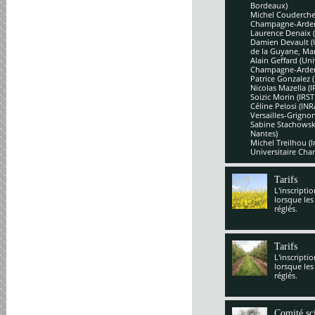
Bordeaux)
Michel Couderchet
Champagne-Arde
Laurence Denaix 
Damien Devault (U
de la Guyane, Mar
Alain Geffard (Un
Champagne-Arde
Patrice Gonzalez 
Nicolas Mazella (
Soizic Morin (IRS
Céline Pelosi (IN
Versailles-Grignon
Sabine Stachowsk
Nantes)
Michel Treilhou (I
Universitaire Cha
Tarifs
L'inscripti
lorsque les
réglés.
Tarifs
L'inscripti
lorsque les
réglés.
Comité sci