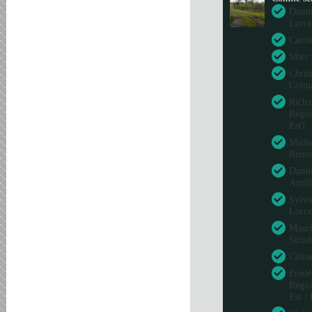
Damie
Lorra
Carol
Marc 
Chris
Colm
Richa
Régio
Est)
Miche
Reim
Damie
Antil
Sylvi
Lorra
Mauri
Stras
Célin
Frédé
Régio
Est /