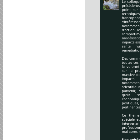
Le colloqu
précédents
point sur 
technique
francopho
s’intéres
notamment
d’action, l
compartime
modélisati
impacts ass
santé hu
remédiation
Des commu
toutes ces
la volonté
sur la pr
massive de
impacts
notamment
scientifi
parvenir, 
qu’ils s
économiq
politique
pertinentes
Ce thème 
spéciale e
intervena
profession
mai après-
Une soirée