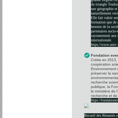
du triangle Toulo
une géographie et 
naturellement vers
Elle fait valoir se
formation que de 
besoins de la soci
partenaires socio
rayonnement aux é
internationale.
https://www.univ-
Fondation ever
Créée en 2013, 
coopération scie
Environnement d
préserver la sa
environnemental
recherche scient
publique, la Fo
le ministère de 
recherche et de 
https://fondatione
Recueil des Résumés 