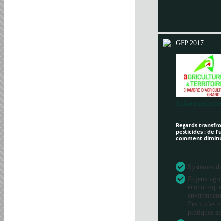
GFP 2017
Informations
Regards transfron
pesticides : de l
comment diminue
Systèmes de 
Enjeux agr
économique
environneme
Pesticides e
pratiques au