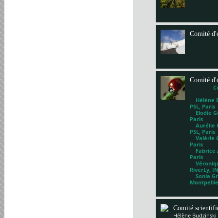
Comité d'
Comité d'
C
Hélène Bl
PSL, Paris
Elodie Gu
Paris
Aurélie G
PSL, Paris
Valérie 
Paris
Fabrice A
Paris
Véronique
RiverLy, I
Sonia Gri
Montpelli
Comité scientif
Hélène Budzinski 