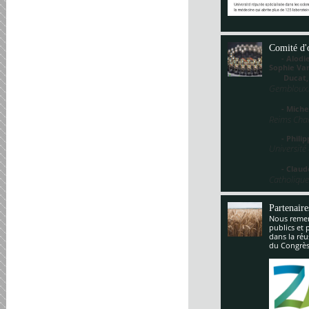
Comité d'
- Alodie 
Sophie V
Ducat
Gembloux,
- Miche
Reims Cha
- Philippe
Université
- Claude
Catholique
Partenaire
Nous remerc
publics et 
dans la réu
du Congrès