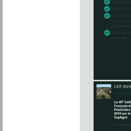
Air et pesti
Impacts sur
Pesticides e
l’utilisateu
l’alimentat
Le monitori
analytiques 
GFP 2019
Informa
e
La 49
édit
Français d
Pesticides
2019 sur l
SupAgro