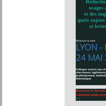
Réductio
usages 
et des imp
quels enjeux
et levie
Réservez la date
LYON -
24 MAI
Colloque ouvert aux ch
chercheurs, ingénieurs,
professionnels, institut
thématique
Retrouvez le Recueil 
communications prés
ICI