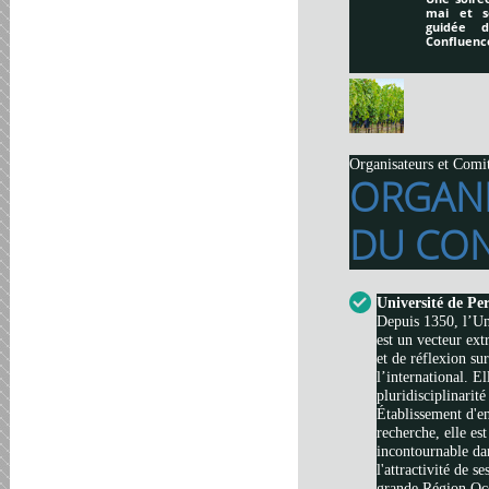
mai et s
guidée 
Confluenc
Organisateurs et Comi
ORGAN
DU CON
Université de Pe
Depuis 1350, l’Un
est un vecteur ext
et de réflexion su
l’international. El
pluridisciplinarité
Établissement d'e
recherche, elle es
incontournable da
l'attractivité de s
grande Région Occi