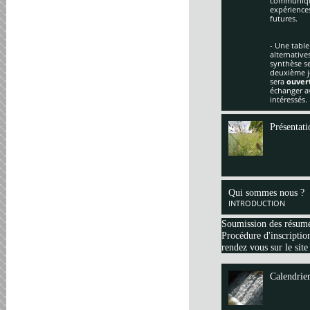
communique
expériences
futures.
- Une table
alternative
synthèse se
deuxième jo
sera
ouver
échanger av
intéressés.
Présentati
Qui sommes nous ?
INTRODUCTION
Soumission des résum
Procédure d'inscription
rendez vous sur le site
Calendrie