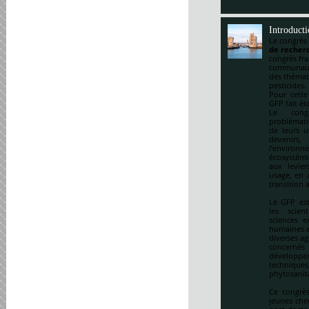
Introduct
Le congrès
de recherc
congrès fr
communauté
des thémat
pesticides.
Pour cette
GFP fait ét
Le cong
problématiq
de leurs u
devenirs,
l’environ
écosystémi
aux levie
usage, en a
transition 
Le GFP est
les scien
sciences e
humaines et
diverses ag
concernés 
développem
techniqu
phytosanitai
Ce congrès
jeunes che