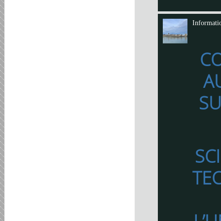
Informati
C
A
SU
SC
TE