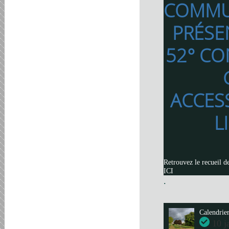
COMMU
PRÉSE
52° CO
ACCES
L
Retrouvez le recueil d
ICI
.
Calendrie
10 j