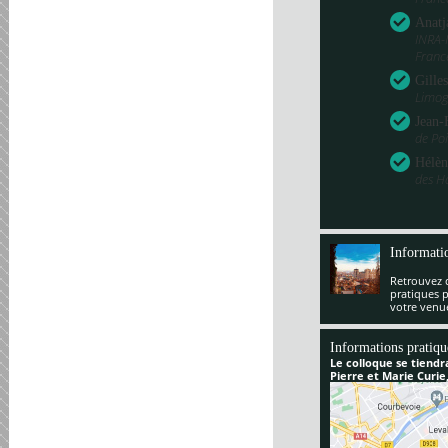
Anatj
INRA-
Franc
Gille
Limog
Jean-
de Poi
Hélèn
des H
Informati
Retrouvez 
pratiques 
votre venu
Informations pratiqu
Le colloque se tiendr
Pierre et Marie Curie