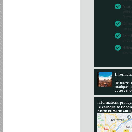
Anatj
INRA-
Franc
Gille
Limog
Jean-
de Poi
Hélèn
des H
Informati
Retrouvez 
pratiques 
votre venu
Informations pratiqu
Le colloque se tiendr
Pierre et Marie Curie