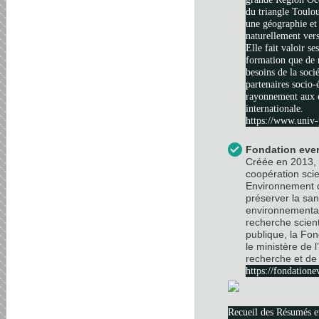
du triangle Toulo
une géographie et 
naturellement vers
Elle fait valoir se
formation que de 
besoins de la soci
partenaires socio
rayonnement aux é
internationale.
https://www.univ-
Fondation ever
Créée en 2013, 
coopération scie
Environnement d
préserver la sa
environnemental
recherche scient
publique, la Fo
le ministère de 
recherche et de 
https://fondatione
Recueil des Résumés 