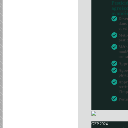
Pesticid
agroéco
avancé
Deven
dans 
et sol
Métro
pesti
Métho
modél
conta
Appr
Agroé
phyto
Appro
terri
l’imp
Pesti
GFP 2024