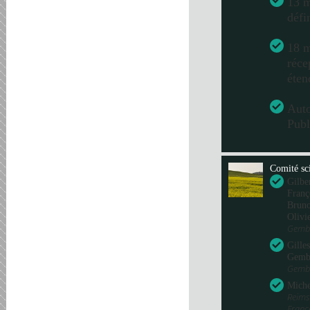
13 m
défi
18 m
réce
éten
Aut
Publ
Comité sci
Gilbe
Franç
Bru
Olivi
Gembl
Gille
Gemb
Gembl
Miche
Reims
Fran