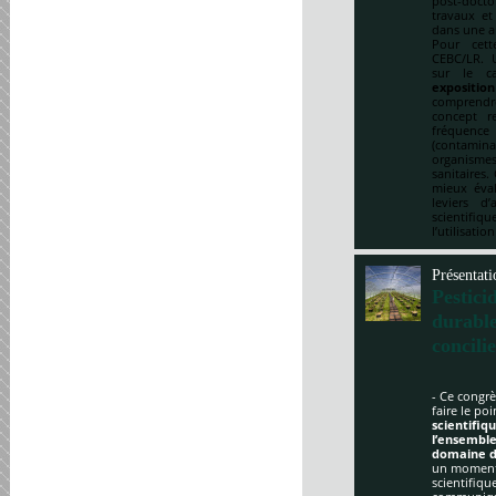
post-doct
travaux et
dans une a
Pour cett
CEBC/LR. U
sur le ca
expositio
comprendre
concept re
fréquenc
(contami
organismes
sanitaires.
mieux éval
leviers d
scientifi
l’utilisatio
Présentati
Pestici
durabl
concili
- Ce congrè
faire le po
scientifi
l’ensemble
domaine d
un moment 
scientifique