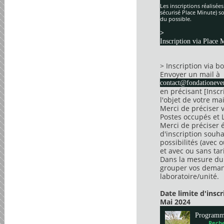
Les inscriptions réalisée
sécurisé Place Minute) so
du possible.
>
Inscription via Place 
> Inscription via 
Envoyer un mail à
contact@fondationever
en précisant [Insc
l'objet de votre mai
Merci de préciser 
Postes occupés et 
Merci de préciser 
d'inscription souha
possibilités (avec 
et avec ou sans tari
Dans la mesure du 
grouper vos dema
laboratoire/unité.
Date limite d'insc
Mai 2024
Program
Reche