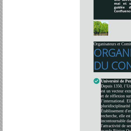
mai et s
guidée 
Confluenc
Organisateurs et Comi
ORGAN
DU CON
Université de Pe
Depuis 1350, l’Un
est un vecteur ext
et de réflexion su
l’international. El
pluridisciplinarité
Établissement d'e
recherche, elle es
incontournable da
l'attractivité de s
grande Région Occi