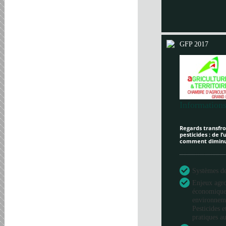
GFP 2017
Informations
Regards transfron
pesticides : de l
comment diminue
Systèmes de 
Enjeux agr
économique
environneme
Pesticides e
pratiques au