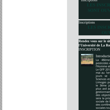
Inscriptions
LES INSC
SONT OUV
Inscriptions
LES INSC
OUV
Rendez vous sur le si
l'Université de La Roc
INSCRIPTION
Introduct
La 48ème
pesticides
l’Homme et 
Le GFP 201
mai au 1er
jours se 
Sciences e
Limoges po
le 3ème j
plus axé a
gestionnai
des object
sera la pr
sociale de 
des confér
sociales to