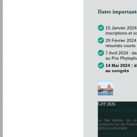
Dates importante
15 Janvier 2024
inscriptions et 
29 Février 2024 
résumés courts
7 Avril 2024 : d
au Prix Phytop
14 Mai 2024 : d
au congrès
GFP 2026
Informations gén
La 54e édition du co
recherche sur les Pesti
2026 à
La Rochelle
vous trouverez le