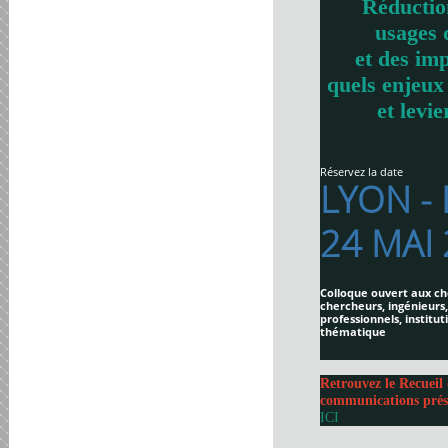
Réductio
usages 
et des imp
quels enjeux
et levie
Réservez la date
LYON -
24 MAI
Colloque ouvert aux ch
chercheurs, ingénieurs,
professionnels, institut
thématique
Retrouvez le Recueil 
communications prés
ICI