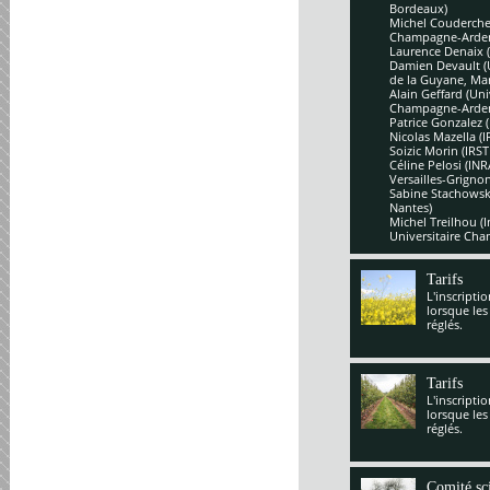
Bordeaux)
Michel Couderchet
Champagne-Arde
Laurence Denaix 
Damien Devault (U
de la Guyane, Mar
Alain Geffard (Un
Champagne-Arde
Patrice Gonzalez 
Nicolas Mazella (
Soizic Morin (IRS
Céline Pelosi (IN
Versailles-Grignon
Sabine Stachowsk
Nantes)
Michel Treilhou (I
Universitaire Cha
Tarifs
L'inscripti
lorsque les
réglés.
Tarifs
L'inscripti
lorsque les
réglés.
Comité sci