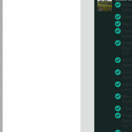
Damie
Lorra
Carol
Marc 
Chris
Colm
Richa
Régio
Est)
Miche
Reim
Damie
Antil
Sylvi
Lorra
Mauri
Stras
Célin
Frédé
Régio
Est /