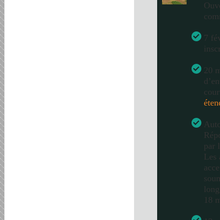
Ouve
com
7 fé
insc
20 m
d’en
cour
éten
Auto
Répo
par 
Les 
acce
soum
long
18 