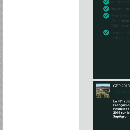
Air et pesti
Impacts sur
Pesticides e
l’utilisateu
l’alimentat
Le monitori
analytiques 
GFP 2019
Informa
e
La 49
édit
Français d
Pesticides
2019 sur l
SupAgro