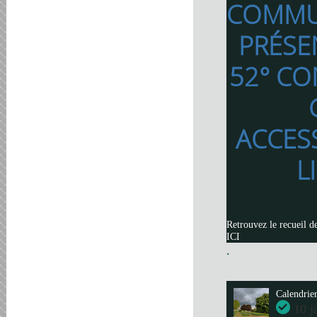
COMMU
PRÉSE
52° CO
ACCES
L
Retrouvez le recueil d
ICI
.
Calendrie
10 j