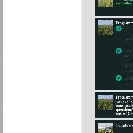
nouvelles
Program
Les pr
tiend
dans 
Place
Le je
aura 
grand
Quelle
de sy
Le di
mai a
Programm
Nous vous 
demi-jour
questions
entre 15h 
Comité d'