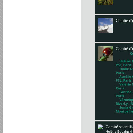
Comité d'
Comité d'
C
Hélène Bl
PSL, Paris
Elodie Gu
Paris
Aurélie G
PSL, Paris
Valérie 
Paris
Fabrice A
Paris
Véronique
RiverLy, I
Sonia Gri
Montpelli
Comité scientif
Hélène Budzinski 