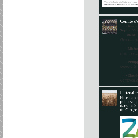
Comité d'
- Alodie 
Sophie V
Ducat
Gembloux,
- Miche
Reims Cha
- Philippe
Université
- Claude
Catholique
Partenaire
Nous remerc
publics et 
dans la réu
du Congrès