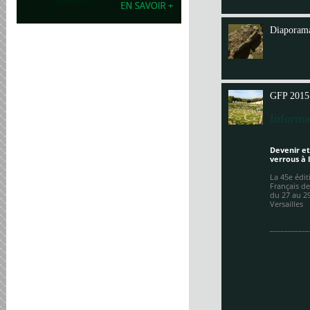
Annit
Diaporama
GFP 2015
Informa
Devenir et
verrous à 
La 45e édi
Français de
du 27 au 2
Versailles