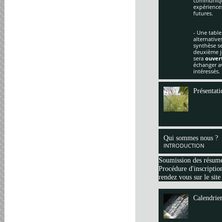
communique
expériences
futures.
- Une table
alternative
synthèse se
deuxième jo
sera
ouver
échanger av
intéressés.
Présentati
Qui sommes nous ?
INTRODUCTION
Soumission des résum
Procédure d'inscription
rendez vous sur le site
Calendrie