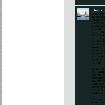
Introduct
Le congrès
de recherc
congrès fr
communauté
des thémat
pesticides.
Pour cette
GFP fait ét
Le cong
problématiq
de leurs u
devenirs,
l’environ
écosystémi
aux levie
usage, en a
transition 
Le GFP est
les scien
sciences e
humaines et
diverses ag
concernés 
développem
techniqu
phytosanitai
Ce congrès
jeunes che