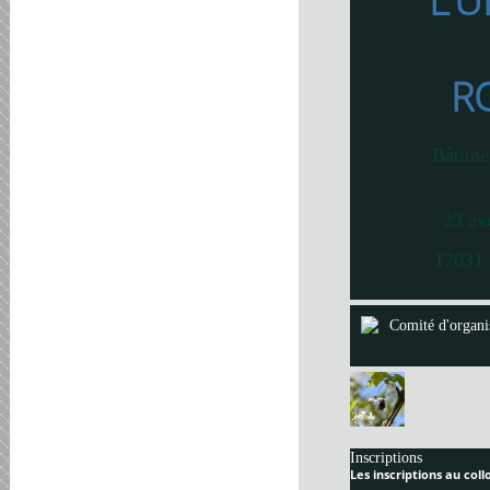
L’U
R
Bâtime
23 av
17031 
Comité d'organi
Inscriptions
Les inscriptions au col