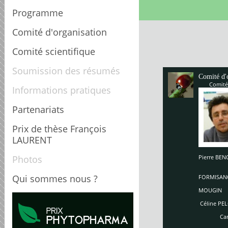
Programme
Comité d'organisation
Comité scientifique
Soumission des résumés
Comité d'
Comité
Informations pratiques
Partenariats
Prix de thèse François
LAURENT
Photos
Pierre B
Enriq
So
Qui sommes nous ?
FORMISAN
Ch
MOUGIN
Céline PEL
Carole