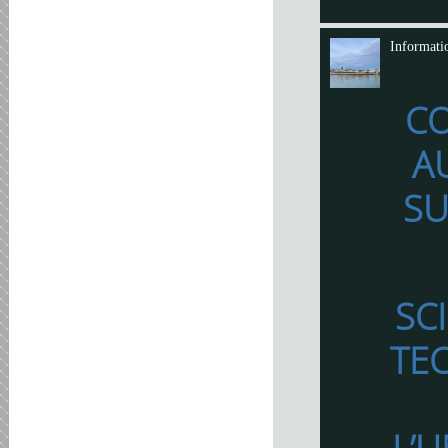
Informati
C
A
SU
SC
TE