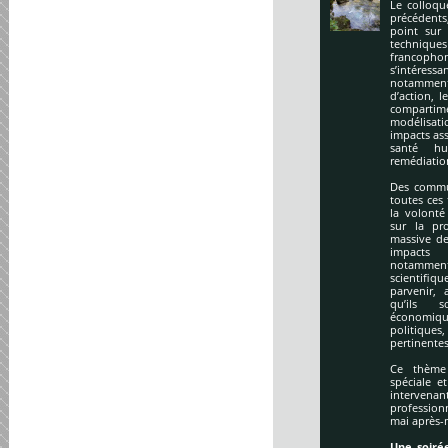
Le colloqu
précédents
point sur 
technique
francopho
s’intéres
notamment
d’action, l
compartime
modélisati
impacts ass
santé hu
remédiation
Des commu
toutes ces
la volonté
sur la pr
massive de
impacts
notamment
scientifi
parvenir, 
qu’ils s
économiq
politique
pertinentes
Ce thème 
spéciale e
intervena
profession
mai après-
Une soirée