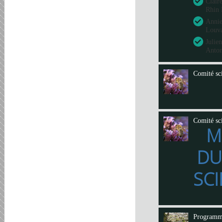
Clair
Rhin 
Annie
Louva
Julie
Anto
Comité sci
Comité sci
M
DU
SCI
Program