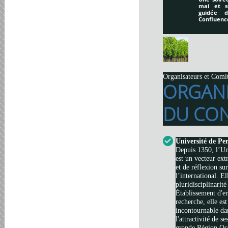
mai et s
guidée 
Confluenc
Organisateurs et Comi
ORGAN
DU CON
Université de Pe
Depuis 1350, l’Un
est un vecteur ext
et de réflexion su
l’international. El
pluridisciplinarité
Établissement d'e
recherche, elle es
incontournable da
l'attractivité de s
grande Région Occi