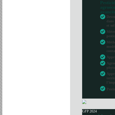
Pesticid
agroéco
avancé
Deven
dans 
et sol
Métro
pesti
Métho
modél
conta
Appr
Agroé
phyto
Appro
terri
l’imp
Pesti
GFP 2024