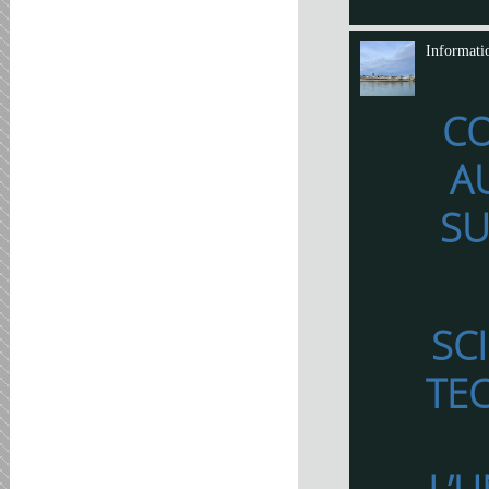
Informati
C
A
SU
SC
TE