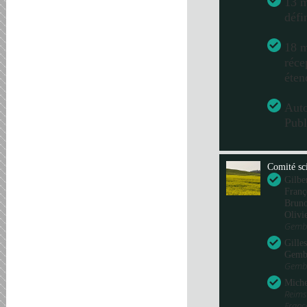
13 m
défi
18 m
réce
éten
Aut
Publ
Comité sci
Gilbe
Franç
Bru
Olivi
Gembl
Gille
Gemb
Gembl
Miche
Reims
Fran