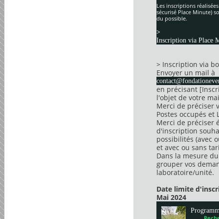
Les inscriptions réalisée
sécurisé Place Minute) so
du possible.
>
Inscription via Place 
> Inscription via 
Envoyer un mail à
contact@fondationever
en précisant [Insc
l'objet de votre mai
Merci de préciser 
Postes occupés et 
Merci de préciser 
d'inscription souha
possibilités (avec 
et avec ou sans tari
Dans la mesure du 
grouper vos dema
laboratoire/unité.
Date limite d'insc
Mai 2024
Program
Reche