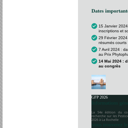
Dates importante
15 Janvier 2024
inscriptions et 
29 Février 2024 
résumés courts
7 Avril 2024 : d
au Prix Phytop
14 Mai 2024 : d
au congrès
GFP 2026
Informations gén
La 54e édition du co
recherche sur les Pesti
2026 à
La Rochelle
vous trouverez le