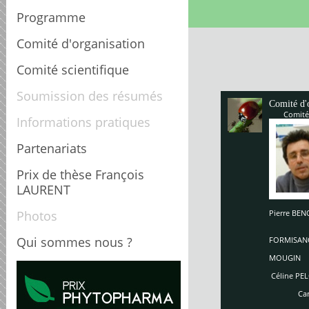
Programme
Comité d'organisation
Comité scientifique
Soumission des résumés
Comité d'
Comité
Informations pratiques
Partenariats
Prix de thèse François
LAURENT
Photos
Pierre B
Enriq
So
Qui sommes nous ?
FORMISAN
Ch
MOUGIN
Céline PEL
Carole