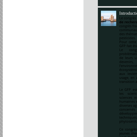
Introduct
Le congrès
de recherc
congrès fr
communauté
des thémat
pesticides.
Pour cette
GFP fait ét
Le cong
problématiq
de leurs u
devenirs,
l’environ
écosystémi
aux levie
usage, en a
transition 
Le GFP est
les scien
sciences e
humaines et
diverses ag
concernés 
développem
techniqu
phytosanitai
Ce congrès
jeunes che