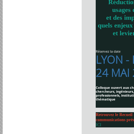
Réductio
usages 
et des imp
quels enjeux
et levie
Réservez la date
LYON -
24 MAI
Colloque ouvert aux ch
chercheurs, ingénieurs,
professionnels, institut
thématique
Retrouvez le Recueil 
communications prés
ICI