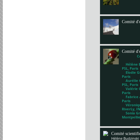
Comité d'
Comité d'
C
Hélène Bl
PSL, Paris
Elodie Gu
Paris
Aurélie G
PSL, Paris
Valérie 
Paris
Fabrice A
Paris
Véronique
RiverLy, I
Sonia Gri
Montpelli
Comité scientif
Hélène Budzinski 