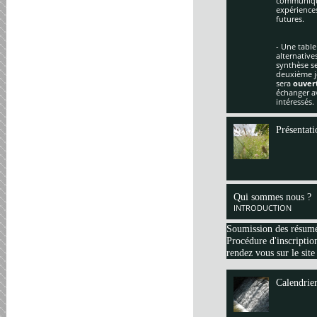
communique
expériences
futures.
- Une table
alternative
synthèse se
deuxième jo
sera
ouver
échanger av
intéressés.
Présentati
Qui sommes nous ?
INTRODUCTION
Soumission des résum
Procédure d'inscription
rendez vous sur le site
Calendrie