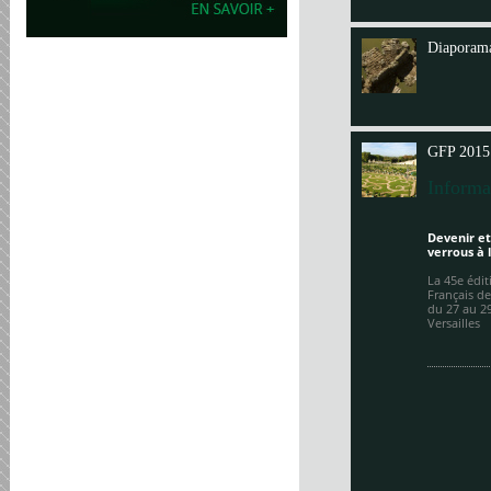
Annit
Diaporama
GFP 2015
Informa
Devenir et
verrous à 
La 45e édi
Français de
du 27 au 2
Versailles