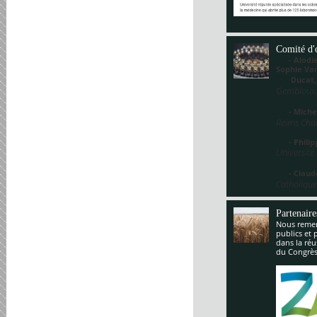
Comité d'
- Alodie 
Sophie V
Ducat
Gembloux,
- Miche
Reims Cha
- Philippe
Université
- Claude
Catholique
Partenaire
Nous remerc
publics et 
dans la réu
du Congrès