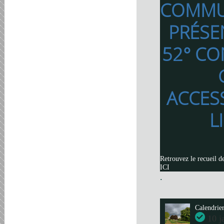
COMMU
PRÉSE
52° CO
ACCES
L
Retrouvez le recueil d
ICI
.
Calendrie
10 j