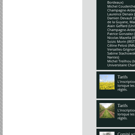
Bordeaux)
Michel Couderchet
Champagne-Arde
Laurence Denaix 
Damien Devault (U
de la Guyane, Mar
Alain Geffard (Un
Champagne-Arde
Patrice Gonzalez 
Nicolas Mazella (
Soizic Morin (IRS
Céline Pelosi (IN
Versailles-Grignon
Sabine Stachowsk
Nantes)
Michel Treilhou (I
Universitaire Cha
Tarifs
L'inscripti
lorsque les
réglés.
Tarifs
L'inscripti
lorsque les
réglés.
Comité sci