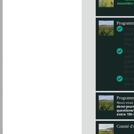
nouvelles
Program
Les pr
tiend
dans 
Place
Le je
aura 
grand
Quelle
de sy
Le di
mai a
Programm
Nous vous 
demi-jour
questions
entre 15h 
Comité d'