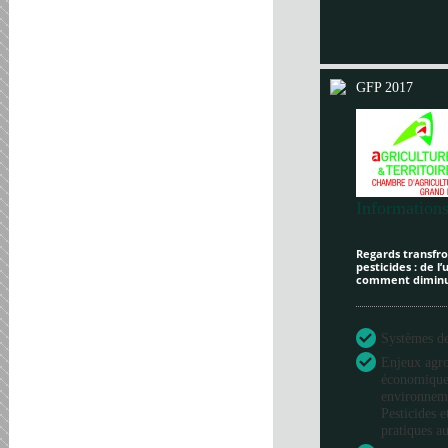
GFP 2017
Informations
Regards transfron
pesticides : de l
comment diminue
Systèmes de 
Enjeux agr
économique
environneme
Pesticides e
pratiques au