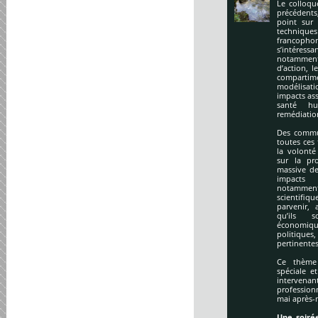
Le colloqu
précédents
point sur 
technique
francopho
s’intéres
notamment
d’action, l
compartime
modélisati
impacts ass
santé hu
remédiation
Des commu
toutes ces
la volonté
sur la pr
massive de
impacts
notamment
scientifi
parvenir, 
qu’ils s
économiq
politique
pertinentes
Ce thème 
spéciale e
intervena
profession
mai après-
Une soirée