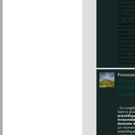
post-doct
travaux et
dans une a
Pour cett
CEBC/LR. U
sur le ca
expositio
comprendre
concept re
fréquenc
(contami
organismes
sanitaires.
mieux éval
leviers d
scientifi
l’utilisatio
Présentati
Pestici
durabl
concili
- Ce congrè
faire le po
scientifi
l’ensemble
domaine d
un moment 
scientifique