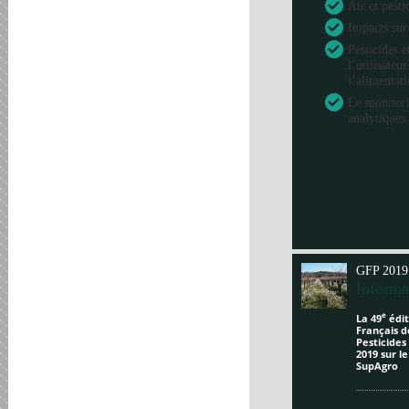
Air et pesti
Impacts sur
Pesticides e
l’utilisateu
l’alimentat
Le monitori
analytiques 
GFP 2019
Informa
e
La 49
édit
Français d
Pesticides
2019 sur l
SupAgro