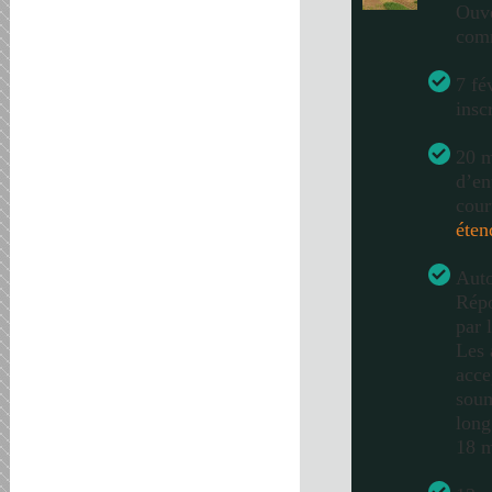
Ouve
com
7 fé
insc
20 m
d’en
cour
éten
Auto
Répo
par 
Les 
acce
soum
long
18 