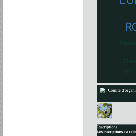
L’U
R
Bâtime
23 av
17031 
Comité d'organi
Inscriptions
Les inscriptions au col