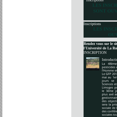
Inscriptions
LES INSC
SONT OUV
Inscriptions
LES INSC
OUV
Rendez vous sur le si
l'Université de La Roc
INSCRIPTION
Introduct
La 48ème
pesticides
l’Homme et 
Le GFP 201
mai au 1er
jours se 
Sciences e
Limoges po
le 3ème j
plus axé a
gestionnai
des object
sera la pr
sociale de 
des confér
sociales to