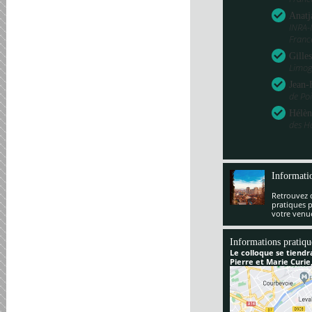
Anatj
INRA-
Franc
Gille
Limog
Jean-
de Poi
Hélèn
des H
Informati
Retrouvez 
pratiques 
votre venu
Informations pratiqu
Le colloque se tiendr
Pierre et Marie Curie