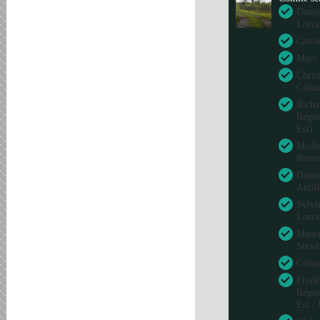
Damie
Lorra
Carol
Marc 
Chris
Colm
Richa
Régio
Est)
Miche
Reim
Damie
Antil
Sylvi
Lorra
Mauri
Stras
Célin
Frédé
Régio
Est /