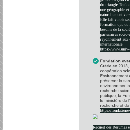
du triangle Toulo
une géographie et 
naturellement vers
Elle fait valoir se
formation que de 
besoins de la soci
partenaires socio
rayonnement aux é
internationale.
https://www.univ-
Fondation ever
Créée en 2013, 
coopération scie
Environnement d
préserver la sa
environnemental
recherche scient
publique, la Fo
le ministère de 
recherche et de 
https://fondatione
Recueil des Résumés 