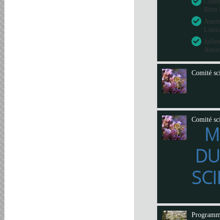
Clair
Rhin 
Annie
Louva
Julie
Anto
Comité sci
Comité sci
M
DU
SCI
Program