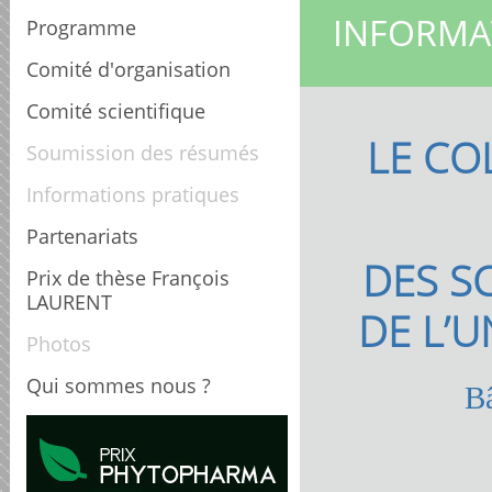
INFORMA
Programme
Comité d'organisation
Comité scientifique
LE CO
Soumission des résumés
Informations pratiques
Partenariats
DES S
Prix de thèse François
LAURENT
DE L’U
Photos
Qui sommes nous ?
B