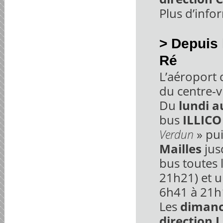
Plus d’info
> Depuis 
Ré
L’aéroport 
du centre-vi
Du
lundi 
bus
ILLICO
» pu
Verdun
Mailles
jusq
bus toutes 
21h21) et u
6h41 à 21h
Les
dimanch
direction 