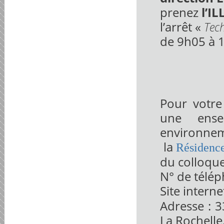
prenez
l’I
l’arrêt «
Tec
de 9h05 à 
Pour votre
une ense
environnem
la
Résidenc
du colloque
N° de télép
Site interne
Adresse : 
La Rochelle