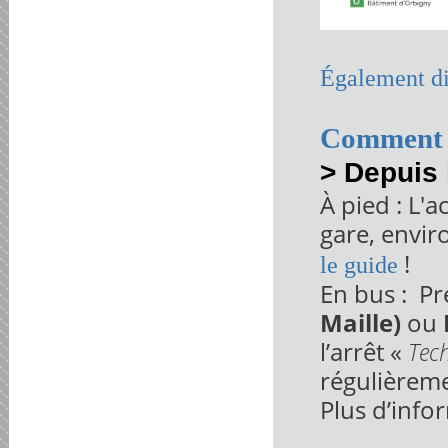
Également di
Comment 
> Depuis 
À pied : L'a
gare, envir
!
le guide
En bus : Pr
Maille)
ou
l’arrêt «
Tec
régulièreme
Plus d’info