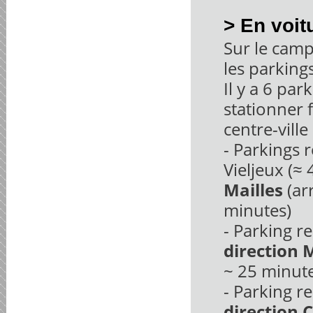
> En voit
Sur le campu
les parkings
Il y a 6 pa
stationner 
centre-ville
- Parkings r
Vieljeux (≈
Mailles
(ar
minutes)
- Parking r
direction 
~ 25 minute
- Parking r
direction 