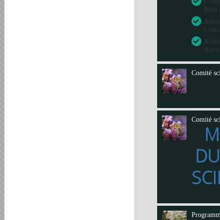
Clair
Rhin 
Annie
Louva
Julie
Anto
Comité sci
Comité sci
M
DU
SCI
Program