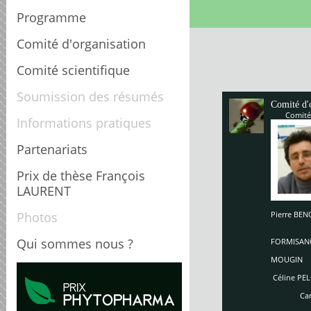
Programme
Comité d'organisation
Comité scientifique
Soumission des résumés
Comité d'
Comité
Informations pratiques
Partenariats
Prix de thèse François
LAURENT
Photos
Pierre B
Enriq
So
Qui sommes nous ?
FORMISAN
Ch
MOUGIN
Céline PEL
Carole