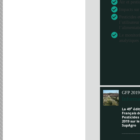
Air et pesti
Impacts sur
Pesticides e
l’utilisateu
l’alimentat
Le monitori
analytiques 
GFP 2019
Informa
e
La 49
édit
Français d
Pesticides
2019 sur l
SupAgro