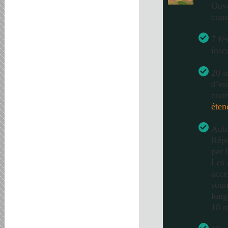
Ouve
com
7 fé
insc
20 m
d’en
cour
éten
Auto
Répo
par 
Les 
acce
soum
long
18 