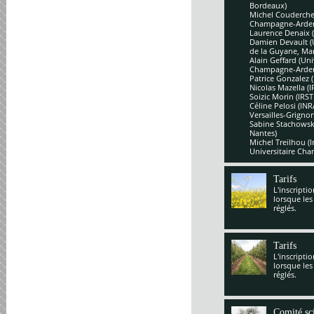
Bordeaux)
Michel Couderchet
Champagne-Arde
Laurence Denaix 
Damien Devault (U
de la Guyane, Mar
Alain Geffard (Un
Champagne-Arde
Patrice Gonzalez 
Nicolas Mazella (
Soizic Morin (IRS
Céline Pelosi (IN
Versailles-Grignon
Sabine Stachowsk
Nantes)
Michel Treilhou (I
Universitaire Cha
Tarifs
L'inscripti
lorsque les
réglés.
Tarifs
L'inscripti
lorsque les
réglés.
Comité sci