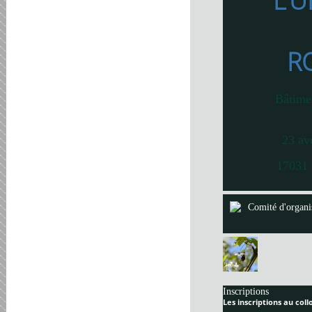
L’U
R
Bâtime
23 av
17031 
Comité d'organi
Inscriptions
Les inscriptions au col