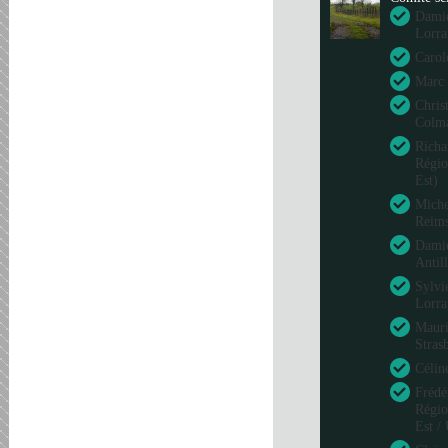
Damie
Lorra
Carol
Marc 
Chris
Colm
Richa
Régio
Est)
Miche
Reim
Damie
Antil
Sylvi
Lorra
Mauri
Stras
Célin
Frédé
Régio
Est /