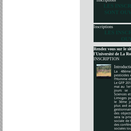
Inscriptions
LES INSC
SONT OUV
Inscriptions
LES INSC
OUV
Rendez vous sur le si
l'Université de La Roc
INSCRIPTION
Introduct
La 48ème
pesticides
l’Homme et 
Le GFP 201
mai au 1er
jours se 
Sciences e
Limoges po
le 3ème j
plus axé a
gestionnai
des object
sera la pr
sociale de 
des confér
sociales to