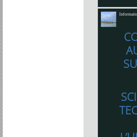
Informati
C
A
SU
SC
TE