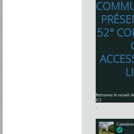
COMMU
PRÉSE
52° CO
ACCES
L
Retrouvez le recueil d
ICI
.
Calendrie
10 j