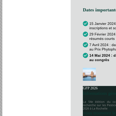
Dates importante
15 Janvier 2024
inscriptions et 
29 Février 2024 
résumés courts
7 Avril 2024 : d
au Prix Phytop
14 Mai 2024 : d
au congrès
GFP 2026
Informations gén
La 54e édition du co
recherche sur les Pesti
2026 à
La Rochelle
vous trouverez le