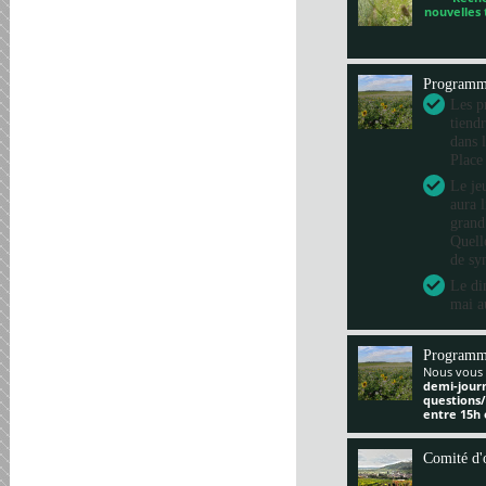
nouvelles
Program
Les pr
tiend
dans 
Place
Le je
aura 
grand
Quelle
de sy
Le di
mai a
Programm
Nous vous 
demi-jour
questions
entre 15h 
Comité d'