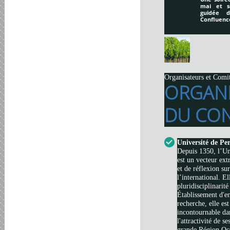
mai et s
guidée 
Confluenc
Organisateurs et Comi
ORGAN
DU CON
Université de Pe
Depuis 1350, l’Un
est un vecteur ext
et de réflexion su
l’international. El
pluridisciplinarité
Établissement d'e
recherche, elle es
incontournable da
l'attractivité de s
grande Région Occi