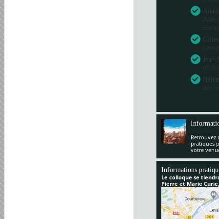
Anatj
INRA-
Franc
Gille
Limog
Jean-
de Poi
Hélèn
des H
Informati
Retrouvez 
pratiques 
votre venu
Informations pratiqu
Le colloque se tiendr
Pierre et Marie Curie