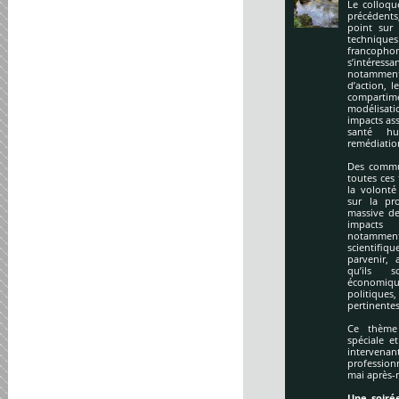
Le colloqu
précédents
point sur 
technique
francopho
s’intéres
notamment
d’action, l
compartime
modélisati
impacts ass
santé hu
remédiation
Des commu
toutes ces
la volonté
sur la pr
massive de
impacts
notamment
scientifi
parvenir, 
qu’ils s
économiq
politique
pertinentes
Ce thème 
spéciale e
intervena
profession
mai après-
Une soirée