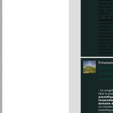
post-doct
travaux et
dans une a
Pour cett
CEBC/LR. U
sur le ca
expositio
comprendre
concept re
fréquenc
(contami
organismes
sanitaires.
mieux éval
leviers d
scientifi
l’utilisatio
Présentati
Pestici
durabl
concili
- Ce congrè
faire le po
scientifi
l’ensemble
domaine d
un moment 
scientifique