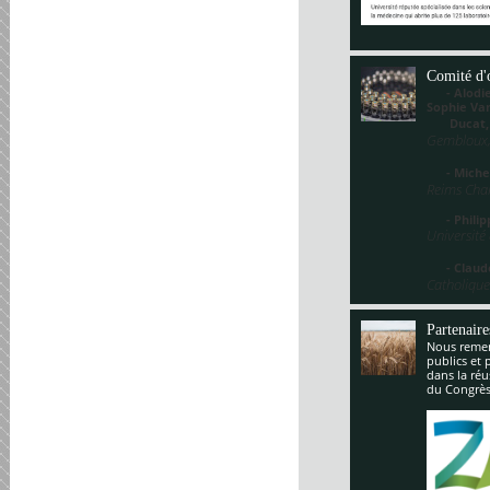
Comité d'
- Alodie 
Sophie V
Ducat
Gembloux,
- Miche
Reims Cha
- Philippe
Université
- Claude
Catholique
Partenaire
Nous remerc
publics et 
dans la réu
du Congrès