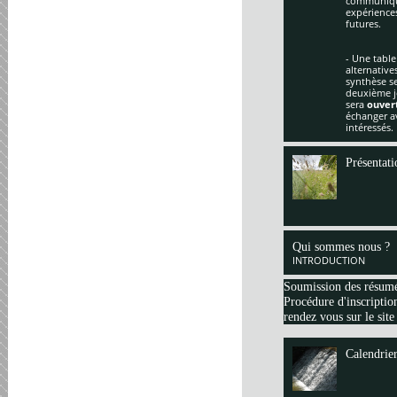
communique
expériences
futures.
- Une table
alternative
synthèse se
deuxième jo
sera
ouver
échanger av
intéressés.
Présentati
Qui sommes nous ?
INTRODUCTION
Soumission des résum
Procédure d'inscription
rendez vous sur le site
Calendrie