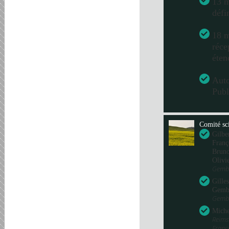
13 m
défi
18 m
réce
éten
Aut
Publ
Comité sci
Gilbe
Franç
Bru
Olivi
Gembl
Gille
Gemb
Gembl
Miche
Reims
Fran