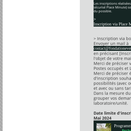
Les inscriptions réalisée
sécurisé Place Minute) so
du possible.
>
Inscription via Place 
> Inscription via 
Envoyer un mail à
contact@fondationever
en précisant [Insc
l'objet de votre mai
Merci de préciser 
Postes occupés et 
Merci de préciser 
d'inscription souha
possibilités (avec 
et avec ou sans tari
Dans la mesure du 
grouper vos dema
laboratoire/unité.
Date limite d'insc
Mai 2024
Program
Reche