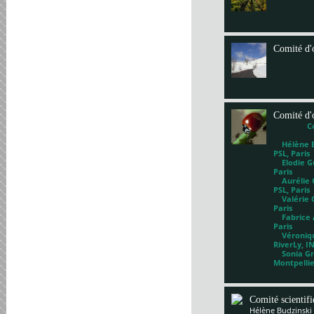
Comité d'
Comité d'
C
Hélène Bl
PSL, Paris
Elodie Gu
Paris
Aurélie G
PSL, Paris
Valérie 
Paris
Fabrice A
Paris
Véronique
RiverLy, I
Sonia Gri
Montpelli
Comité scientif
Hélène Budzinski 