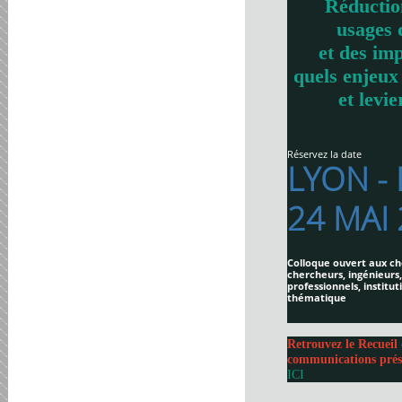
Réductio
usages 
et des imp
quels enjeux
et levie
Réservez la date
LYON -
24 MAI
Colloque ouvert aux ch
chercheurs, ingénieurs,
professionnels, institut
thématique
Retrouvez le Recueil 
communications prés
ICI