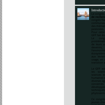
Introduct
Le congrès
de recherc
congrès fr
communauté
des thémat
pesticides.
Pour cette
GFP fait ét
Le cong
problématiq
de leurs u
devenirs,
l’environ
écosystémi
aux levie
usage, en a
transition 
Le GFP est
les scien
sciences e
humaines et
diverses ag
concernés 
développem
techniqu
phytosanitai
Ce congrès
jeunes che