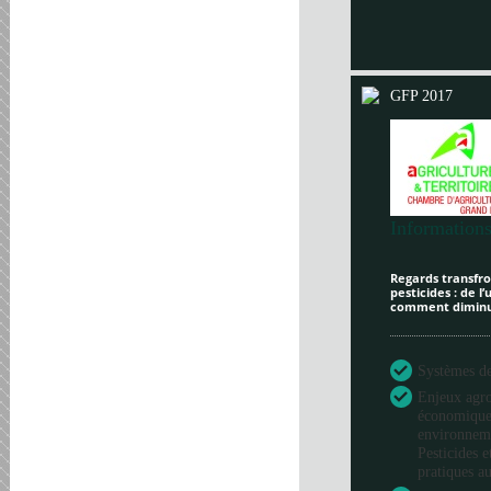
GFP 2017
Informations
Regards transfron
pesticides : de l
comment diminue
Systèmes de 
Enjeux agr
économique
environneme
Pesticides e
pratiques au