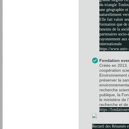
du triangle Toulo
une géographie et 
naturellement vers
Elle fait valoir se
formation que de 
besoins de la soci
partenaires socio
rayonnement aux é
internationale.
https://www.univ-
Fondation ever
Créée en 2013, 
coopération scie
Environnement d
préserver la sa
environnemental
recherche scient
publique, la Fo
le ministère de 
recherche et de 
https://fondatione
Recueil des Résumés 