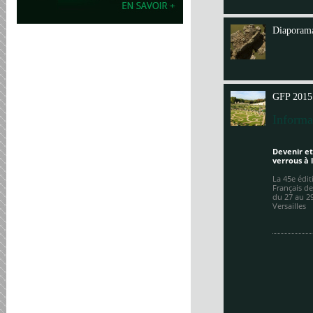
Annit
Diaporama
GFP 2015
Informa
Devenir et
verrous à 
La 45e édi
Français de
du 27 au 2
Versailles