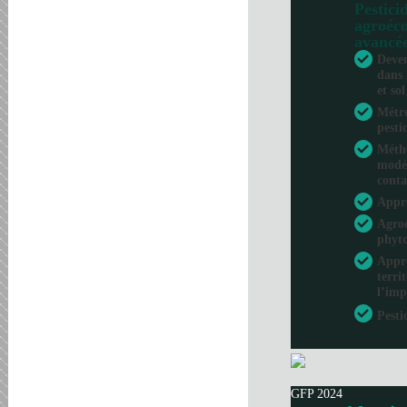
Pesticid
agroéco
avancé
Deven
dans 
et sol
Métro
pesti
Métho
modél
conta
Appr
Agroé
phyto
Appro
terri
l’imp
Pesti
GFP 2024