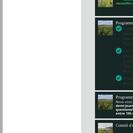
nouvelles
Program
Les pr
tiend
dans 
Place
Le je
aura 
grand
Quelle
de sy
Le di
mai a
Programm
Nous vous 
demi-jour
questions
entre 15h 
Comité d'