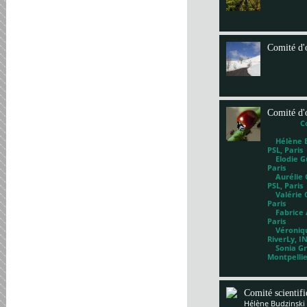
Comité d'
Comité d'
C
Hélène Bl
PSL, Paris
Elodie Gu
Paris
Aurélie G
PSL, Paris
Valérie 
Paris
Fabrice A
Paris
Véronique
RiverLy, I
Sonia Gri
Montpelli
Comité scientif
Hélène Budzinski 