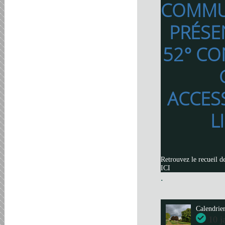
COMMU
PRÉSE
52° CO
ACCES
L
Retrouvez le recueil d
ICI
.
Calendrie
10 j