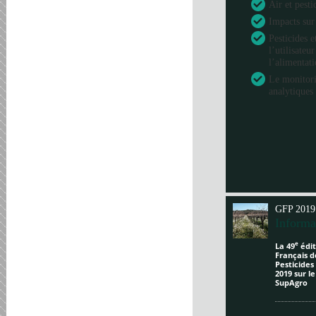
Air et pesti
Impacts sur
Pesticides e
l’utilisateu
l’alimentat
Le monitori
analytiques 
GFP 2019
Informa
e
La 49
édit
Français d
Pesticides
2019 sur l
SupAgro