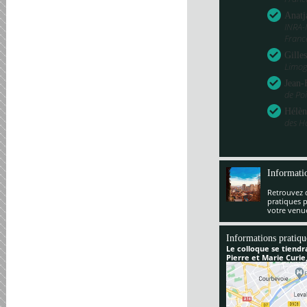
Anatj
INRA-
Franc
Gille
Limog
Jean-
de Poi
Hélèn
des H
Informati
Retrouvez 
pratiques 
votre venu
Informations pratiqu
Le colloque se tiendr
Pierre et Marie Curie