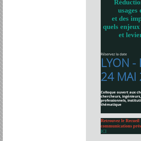
Réductio
usages 
et des imp
quels enjeux
et levie
Réservez la date
LYON -
24 MAI
Colloque ouvert aux ch
chercheurs, ingénieurs,
professionnels, institut
thématique
Retrouvez le Recueil 
communications prés
ICI