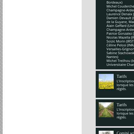
Bordeaux)
Michel Couderchet
Champagne-Arde
Laurence Denaix 
Damien Devault (U
de la Guyane, Mar
Alain Geffard (Un
Champagne-Arde
Patrice Gonzalez 
Nicolas Mazella (
Soizic Morin (IRS
Céline Pelosi (IN
Versailles-Grignon
Sabine Stachowsk
Nantes)
Michel Treilhou (I
Universitaire Cha
Tarifs
L'inscripti
lorsque les
réglés.
Tarifs
L'inscripti
lorsque les
réglés.
Comité sci