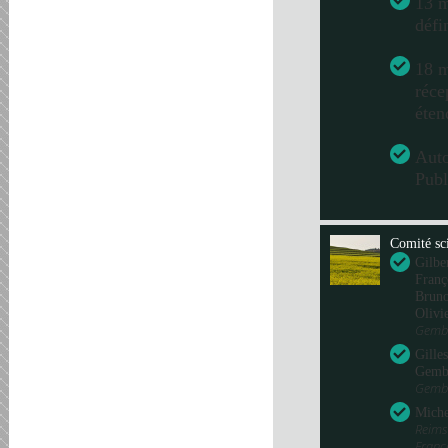
13 m
défi
18 m
réce
éten
Aut
Publ
Comité sci
Gilbe
Franç
Bru
Olivi
Gembl
Gille
Gemb
Gembl
Miche
Reims
Fran