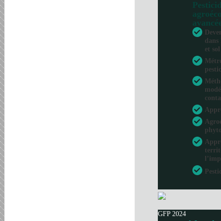
Pesticid
agroéco
avancé
Deven
dans 
et sol
Métro
pesti
Métho
modél
conta
Appr
Agroé
phyto
Appro
terri
l’imp
Pesti
GFP 2024