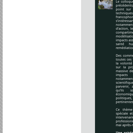
Le colloqu
précédents
point sur 
technique
francopho
s’intéres
notamment
d’action, l
compartime
modélisati
impacts ass
santé hu
remédiation
Des commu
toutes ces
la volonté
sur la pr
massive de
impacts
notamment
scientifi
parvenir, 
qu’ils s
économiq
politique
pertinentes
Ce thème 
spéciale e
intervena
profession
mai après-
Une soirée