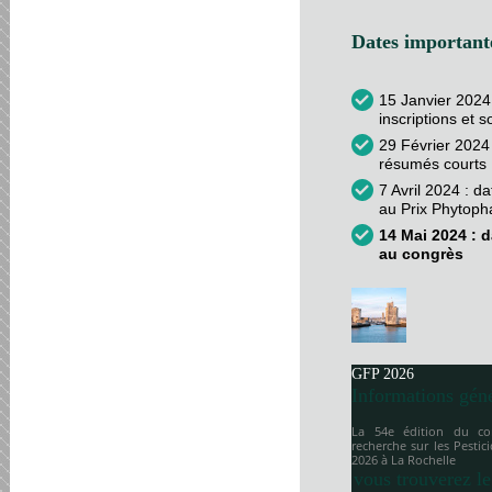
Dates importante
15 Janvier 2024
inscriptions et 
29 Février 2024 
résumés courts
7 Avril 2024 : d
au Prix Phytop
14 Mai 2024 : d
au congrès
GFP 2026
Informations gén
La 54e édition du co
recherche sur les Pesti
2026 à
La Rochelle
vous trouverez le