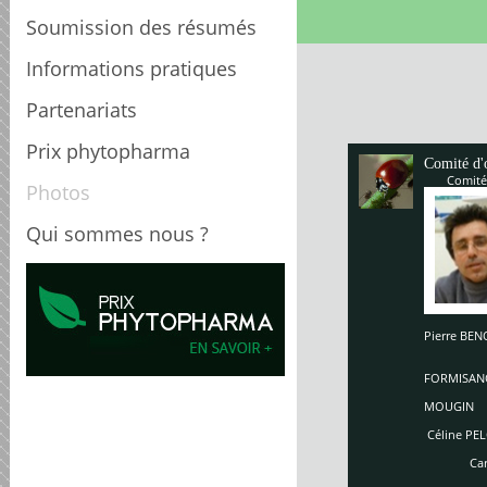
Soumission des résumés
Informations pratiques
Partenariats
Prix phytopharma
Comité d'
Comité
Photos
Qui sommes nous ?
Pierre B
Enriq
So
FORMISAN
Ch
MOUGIN
Céline PEL
Carole