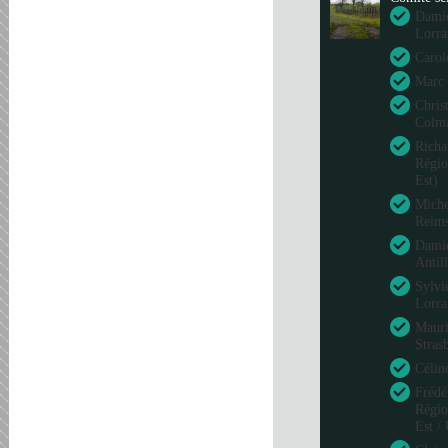
Damie
Lorra
Carol
Marc 
Chris
Colm
Richa
Régio
Est)
Miche
Reim
Damie
Antil
Sylvi
Lorra
Mauri
Stras
Célin
Frédé
Régio
Est /