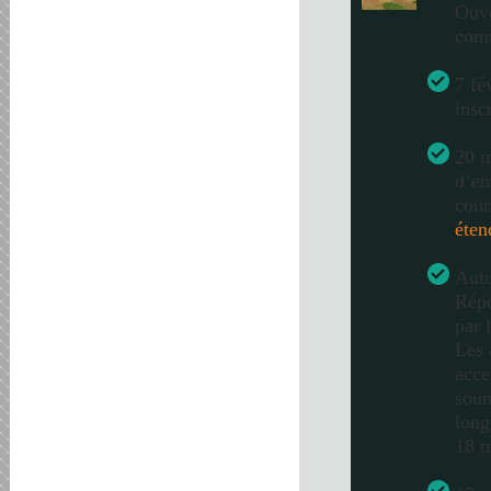
Ouve
com
7 fé
insc
20 m
d’en
cour
éten
Auto
Répo
par 
Les 
acce
soum
long
18 