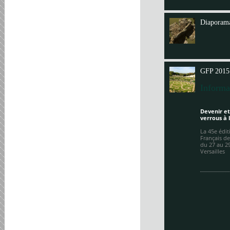
Annit
Diaporama
GFP 2015
Informa
Devenir et
verrous à 
La 45e édi
Français de
du 27 au 2
Versailles