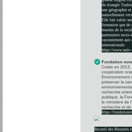
du triangle Toulo
une géographie et 
naturellement vers
Elle fait valoir se
formation que de 
besoins de la soci
partenaires socio
rayonnement aux é
internationale.
https://www.univ-
Fondation ever
Créée en 2013, 
coopération scie
Environnement d
préserver la sa
environnemental
recherche scient
publique, la Fo
le ministère de 
recherche et de 
https://fondatione
Recueil des Résumés 