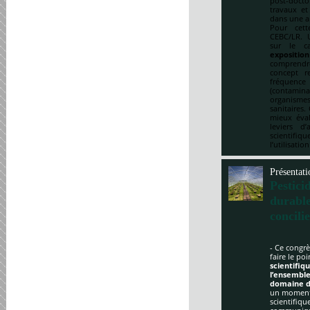
post-doct
travaux et
dans une a
Pour cett
CEBC/LR. U
sur le ca
expositio
comprendre
concept re
fréquenc
(contami
organismes
sanitaires.
mieux éval
leviers d
scientifi
l’utilisatio
Présentati
Pestici
durabl
concili
- Ce congrè
faire le po
scientifi
l’ensemble
domaine d
un moment 
scientifique