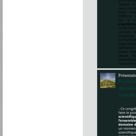
post-doct
travaux et
dans une a
Pour cett
CEBC/LR. U
sur le ca
expositio
comprendre
concept re
fréquenc
(contami
organismes
sanitaires.
mieux éval
leviers d
scientifi
l’utilisatio
Présentati
Pestici
durabl
concili
- Ce congrè
faire le po
scientifi
l’ensemble
domaine d
un moment 
scientifique