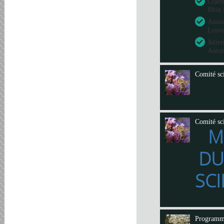
Clair
Rhin 
Annie
Louva
Julie
Anto
Comité sci
Comité sci
M
DU
SCI
Program