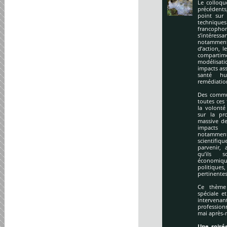
Le colloqu
précédents
point sur 
technique
francopho
s’intéres
notamment
d’action, l
compartime
modélisati
impacts ass
santé hu
remédiation
Des commu
toutes ces
la volonté
sur la pr
massive de
impacts
notamment
scientifi
parvenir, 
qu’ils s
économiq
politique
pertinentes
Ce thème 
spéciale e
intervena
profession
mai après-
Une soirée