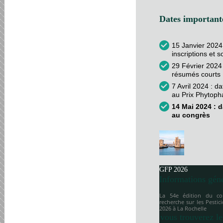
Dates importante
15 Janvier 2024
inscriptions et 
29 Février 2024 
résumés courts
7 Avril 2024 : d
au Prix Phytop
14 Mai 2024 : d
au congrès
GFP 2026
Informations gén
La 54e édition du co
recherche sur les Pesti
2026 à
La Rochelle
vous trouverez le