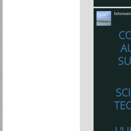
Informati
C
A
SU
SC
TE