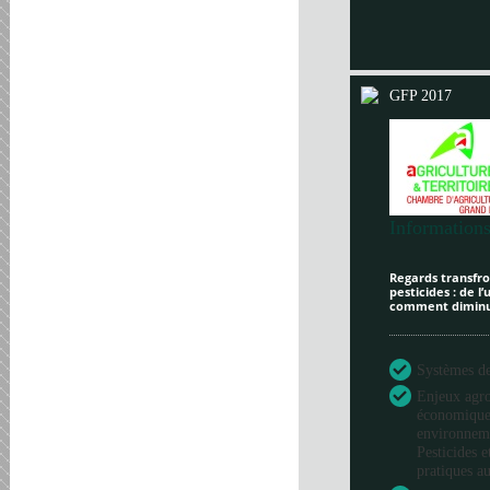
GFP 2017
Informations
Regards transfron
pesticides : de l
comment diminue
Systèmes de 
Enjeux agr
économique
environneme
Pesticides e
pratiques au