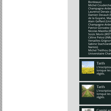
Bordeaux)
Michel Couderchet
Champagne-Arde
Laurence Denaix 
Damien Devault (U
de la Guyane, Mar
Alain Geffard (Un
Champagne-Arde
Patrice Gonzalez 
Nicolas Mazella (
Soizic Morin (IRS
Céline Pelosi (IN
Versailles-Grignon
Sabine Stachowsk
Nantes)
Michel Treilhou (I
Universitaire Cha
Tarifs
L'inscripti
lorsque les
réglés.
Tarifs
L'inscripti
lorsque les
réglés.
Comité sci