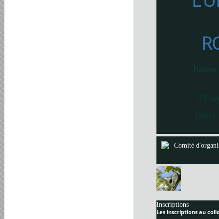
L’U
R
Bâtime
23 av
17031 
Comité d'organi
Inscriptions
Les inscriptions au col