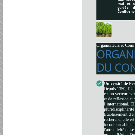
mai et s
guidée 
Confluenc
Organisateurs et Comi
ORGAN
DU CON
Université de Pe
Depuis 1350, l’Un
est un vecteur ext
et de réflexion su
l’international. El
pluridisciplinarité
Établissement d'e
recherche, elle es
incontournable da
l'attractivité de s
grande Région Occi