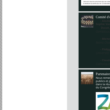
Comité d'
- Alodie 
Sophie V
Ducat
Gembloux,
- Miche
Reims Cha
- Philippe
Université
- Claude
Catholique
Partenaire
Nous remerc
publics et 
dans la réu
du Congrès