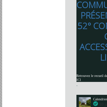
COMMU
PRÉSE
52° CO
ACCES
L
Retrouvez le recueil d
ICI
.
Calendrie
10 j