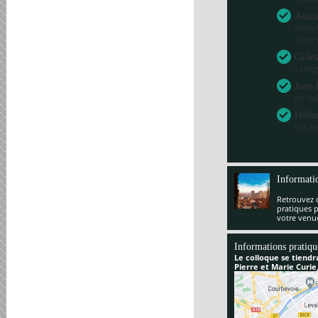
Anatj
INRA-
Franc
Gille
Limog
Jean-
de Poi
Hélèn
des H
Informati
Retrouvez 
pratiques 
votre venu
Informations pratiqu
Le colloque se tiendr
Pierre et Marie Curie