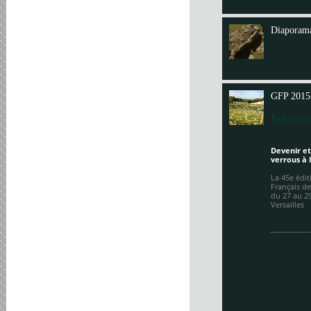
Annit
Diaporama
GFP 2015
Informa
Devenir et
verrous à 
La 45e édi
Français de
du 27 au 2
Versailles