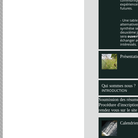
communique
expériences
futures.
- Une table
alternative
synthèse se
deuxième jo
sera
ouver
échanger av
intéressés.
Présentati
Qui sommes nous ?
INTRODUCTION
Soumission des résum
Procédure d'inscription
rendez vous sur le site
Calendrie