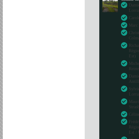
Damie
Lorra
Carol
Marc 
Chris
Colm
Richa
Régio
Est)
Miche
Reim
Damie
Antil
Sylvi
Lorra
Mauri
Stras
Célin
Frédé
Régio
Est /