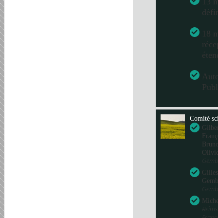
13 m
défi
18 m
réce
éten
Aut
Publ
Comité sci
Gilbe
Franç
Bru
Olivi
Gembl
Gille
Gemb
Gembl
Miche
Reims
Fran