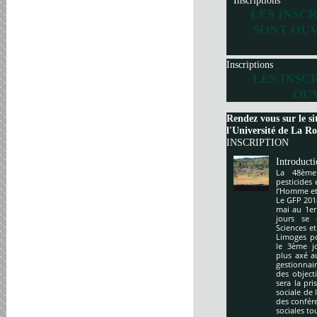
Inscriptions
LES INSC
SONT OUV
Inscriptions
LES INSC
OUV
Rendez vous sur le si
l'Université de La Roc
INSCRIPTION
Introduct
La 48ème
pesticides
l’Homme et 
Le GFP 201
mai au 1er
jours se 
Sciences e
Limoges po
le 3ème j
plus axé a
gestionnai
des object
sera la pr
sociale de 
des confér
sociales to