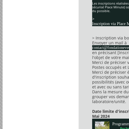
Les inscriptions réalisée
sécurisé Place Minute) so
du possible.
>
Inscription via Place 
> Inscription via 
Envoyer un mail à
contact@fondationever
en précisant [Insc
l'objet de votre mai
Merci de préciser 
Postes occupés et 
Merci de préciser 
d'inscription souha
possibilités (avec 
et avec ou sans tari
Dans la mesure du 
grouper vos dema
laboratoire/unité.
Date limite d'insc
Mai 2024
Program
Reche