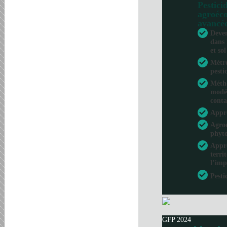
Pesticid
agroéco
avancé
Deven
dans 
et sol
Métro
pesti
Métho
modél
conta
Appr
Agroé
phyto
Appro
terri
l’imp
Pesti
GFP 2024