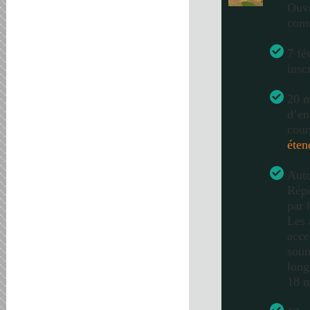
Ouve
com
7 fé
insc
20 m
d’en
cour
éten
Auto
Répo
par 
Les 
acce
soum
long
18 