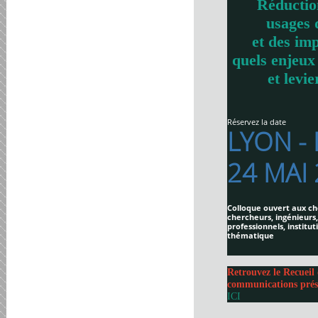
Réductio
usages 
et des imp
quels enjeux
et levie
Réservez la date
LYON -
24 MAI
Colloque ouvert aux ch
chercheurs, ingénieurs,
professionnels, institut
thématique
Retrouvez le Recueil 
communications prés
ICI