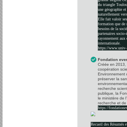
du triangle Toulo
une géographie et 
naturellement vers
Elle fait valoir se
formation que de 
besoins de la soci
partenaires socio
rayonnement aux é
internationale.
https://www.univ-
Fondation ever
Créée en 2013, 
coopération scie
Environnement d
préserver la sa
environnemental
recherche scient
publique, la Fo
le ministère de 
recherche et de 
https://fondatione
Recueil des Résumés 