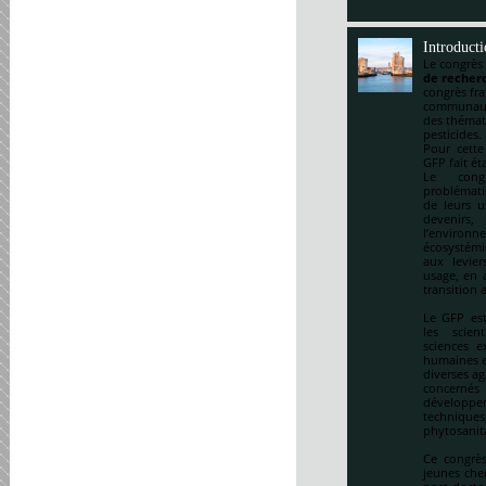
Introduct
Le congrès
de recherc
congrès fr
communauté
des thémat
pesticides.
Pour cette
GFP fait ét
Le cong
problématiq
de leurs u
devenirs,
l’environ
écosystémi
aux levie
usage, en a
transition 
Le GFP est
les scien
sciences e
humaines et
diverses ag
concernés 
développem
techniqu
phytosanitai
Ce congrès
jeunes che