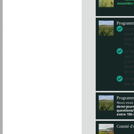
nouvelles
Program
Les pr
tiend
dans 
Place
Le je
aura 
grand
Quelle
de sy
Le di
mai a
Programm
Nous vous 
demi-jour
questions
entre 15h 
Comité d'