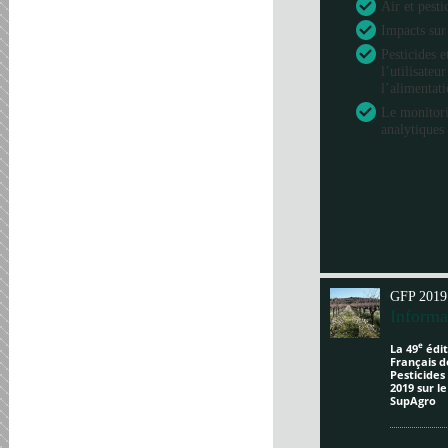
Air et pesti
Impacts sur
Pesticides e
l’utilisateu
l’alimentat
Le monitori
analytiques 
GFP 2019
Informa
e
La 49
édit
Français d
Pesticides
2019 sur l
SupAgro