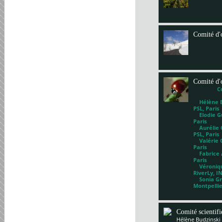
Comité d'
Comité d'
C
Hélène Bl
PSL, Paris
Elodie Gu
Paris
Aurélie G
PSL, Paris
Valérie 
Paris
Fabrice A
Paris
Véronique
RiverLy, I
Sonia Gri
Montpelli
Comité scientif
Hélène Budzinski 