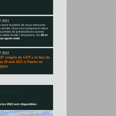
 2021
 avoir le plaisir de nous retrouvez
te année, nous vous proposons deux
journées de présentations suivies
e table ronde / discussion, les
20 et
mai après midi.
 2022
e
50
congrès du GFP a eu lieu du
au 20 mai 2022 à Namur en
gique.
 générales
ctes 2022 sont disponibles