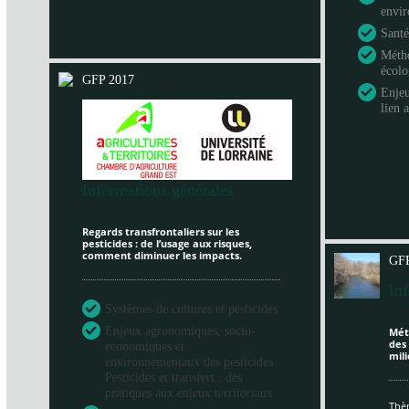
envi
Santé
Métho
écol
GFP 2017
Enje
lien 
Informations générales
Regards transfrontaliers sur les
pesticides : de l’usage aux risques,
comment diminuer les impacts.
GFP
In
Systèmes de cultures et pesticides
Enjeux agronomiques, socio-
Mét
des
économiques et
mili
environnementaux des pesticides
Pesticides et transfert : des
pratiques aux enjeux territoriaux
Thèm