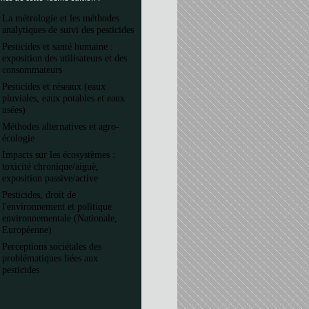
La métrologie et les méthodes
analytiques de suivi des pesticides
Pesticides et santé humaine :
exposition des utilisateurs et des
consommateurs
Pesticides et réseaux (eaux
pluviales, eaux potables et eaux
usées)
Méthodes alternatives et agro-
écologie
Impacts sur les écosystèmes :
toxicité chronique/aiguë,
exposition passive/active
Pesticides, droit de
l'environnement et politique
environnementale (Nationale,
Européenne)
Perceptions sociétales des
problématiques liées aux
pesticides