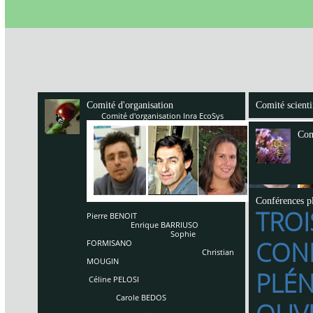
Comité d'organisation
Comité scienti
Comité d'organisation Inra EcoSys
Com
Conférences pl
TROI
Pierre BENOIT
Enrique BARRIUSO
Sophie
CON
FORMISANO
Christian
MOUGIN
PLÉN
Céline PELOSI
Carole BEDOS