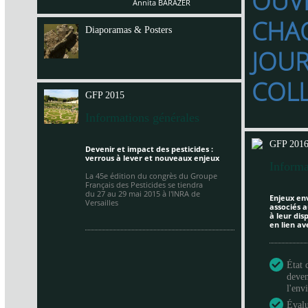
OUV
Annita BARAZER
CHA
Diaporamas & Posters
JOU
COL
GFP 2015
Informations générales
GFP 201
Devenir et impact des pesticides :
verrous à lever et nouveaux enjeux
Informa
La 45e édition du congrès du Groupe
Français des Pesticides se tiendra
du 27 au 29 mai 2015 à
l'INRA de
Enjeux en
Versailles
associés a
à leur di
en lien av
État 
deven
l'en
Évalu