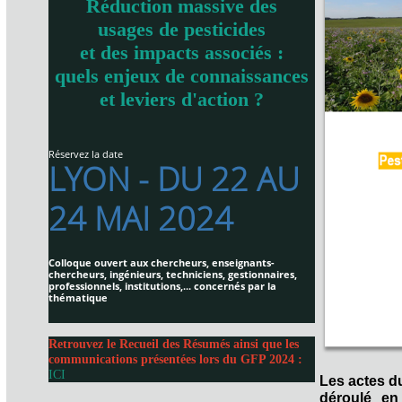
Réduction massive des
usages de pesticides
et des impacts associés :
quels enjeux de connaissances
et leviers d'action ?
Réservez la date
LYON - DU 22 AU
24 MAI 2024
Colloque ouvert aux chercheurs, enseignants-
chercheurs, ingénieurs, techniciens, gestionnaires,
professionnels, institutions,... concernés par la
thématique
Retrouvez le Recueil des Résumés ainsi que les
communications présentées lors du GFP 2024 :
ICI
Les actes d
déroulé en