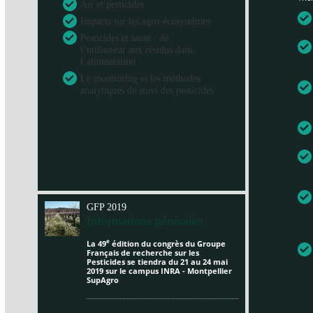
Air et pesticides
Impacts sur les agro-écosystèmes
Pesticides et santé : de
l’utilisateur aux résidus dans
l’alimentation
Le monitoring et les méthodes
analytiques de suivi des pesticides
GFP 2019
Informations générales
e
La 49
édition du congrès du Groupe
Français de recherche sur les
Pesticides se tiendra du 21 au 24 mai
2019 sur le campus INRA - Montpellier
SupAgro