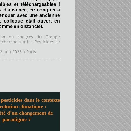
ibles et téléchargeables !
s d'absence, ce congrès a
renouer avec une ancienne
Ce colloque était ouvert en
comme en distanciel.
tion du congrès du Groupe
echerche sur les Pesticides se
2 juin 2023 à
Paris
pesticides dans le contexte
évolution climatique :
sité d’un changement de
paradigme ?