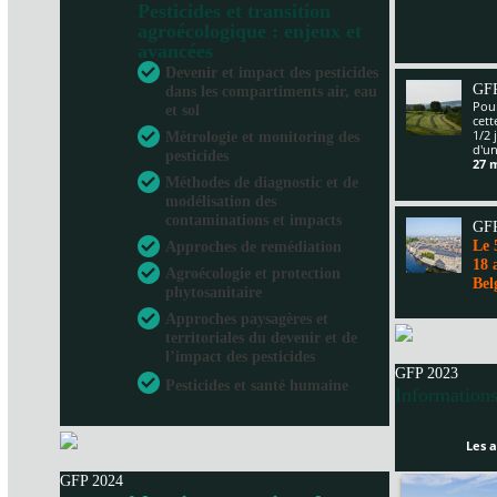
Pesticides et transition
agroécologique : enjeux et
avancées
Devenir et impact des pesticides
GFP
dans les compartiments air, eau
Pour
et sol
cet
1/2 
Métrologie et monitoring des
d'un
pesticides
27 
Méthodes de diagnostic et de
modélisation des
contaminations et impacts
GFP
Le 
Approches de remédiation
18 
Agroécologie et protection
Bel
phytosanitaire
Approches paysagères et
territoriales du devenir et de
l’impact des pesticides
GFP 2023
Pesticides et santé humaine
Informations
Les a
GFP 2024