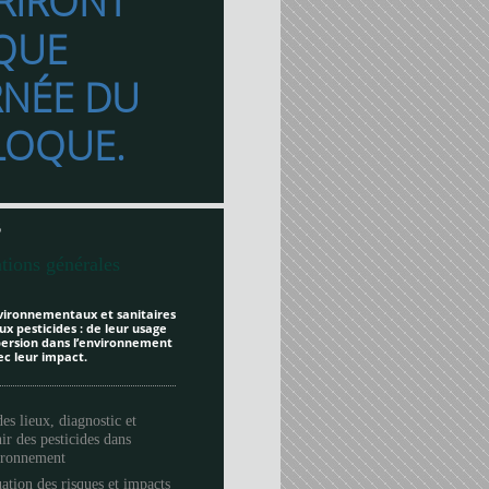
RIRONT
QUE
RNÉE DU
LOQUE.
6
tions générales
vironnementaux et sanitaires
ux pesticides : de leur usage
spersion dans l’environnement
ec leur impact.
des lieux, diagnostic et
ir des pesticides dans
vironnement
ation des risques et impacts