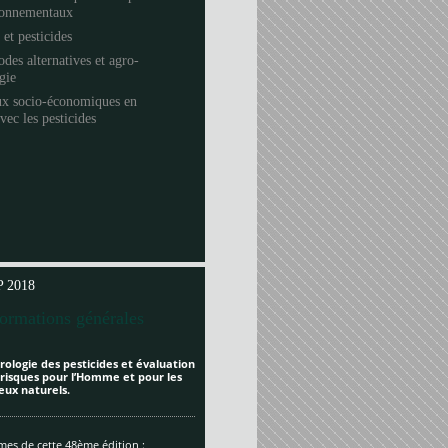
ronnementaux
 et pesticides
des alternatives et agro-
ogie
ux socio-économiques en
avec les pesticides
 2018
formations générales
rologie des pesticides et évaluation
 risques pour l’Homme et pour les
eux naturels.
es de cette 48ème édition :