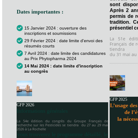
sont dispon
Après 2 an
Dates importantes :
permis de 
tradition. 
présentiel 
15 Janvier 2024 : ouverture des
inscriptions et soumissions
La 51e édi
29 Février 2024 : date limite d'envoi des
Français de r
résumés courts
tiendra
7 Avril 2024 : date limite des candidatures
du 31 mai au 
au Prix Phytopharma 2024
14 Mai 2024 : date limite d'inscription
au congrès
GFP 2025
L’usage des 
GFP 2026
Informations générales
de l’
la néces
La 54e édition du congrès du Groupe Français de
recherche sur les Pesticides se tiendra
du 27 au 29 mai
2026 à
La Rochelle
vous trouverez le programme détaillé, le