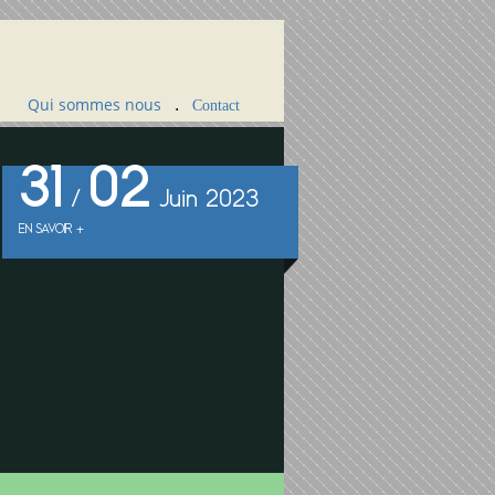
Qui sommes nous
.
Contact
31
02
/
Juin 2023
EN SAVOIR +