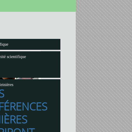
fique
ité scientifique
einières
S
FÉRENCES
IÈRES