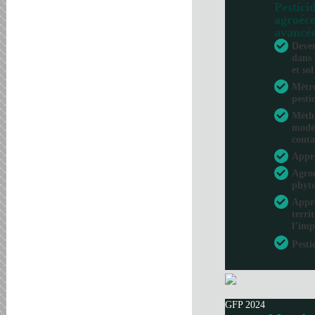
Pesticid
agroéco
avancé
Deven
dans 
et sol
Métro
pesti
Métho
modél
conta
Appr
Agroé
phyto
Appro
terri
l’imp
Pesti
GFP 2024