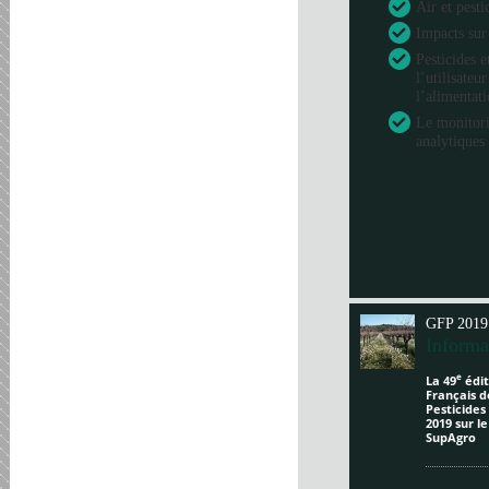
Air et pesti
Impacts sur
Pesticides e
l’utilisateu
l’alimentat
Le monitori
analytiques 
GFP 2019
Informa
e
La 49
édit
Français d
Pesticides
2019 sur l
SupAgro