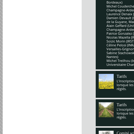
Bordeaux)
Michel Couderchet
Champagne-Arde
Laurence Denaix 
Damien Devault (U
de la Guyane, Mar
Alain Geffard (Un
Champagne-Arde
Patrice Gonzalez 
Nicolas Mazella (
Soizic Morin (IRS
Céline Pelosi (IN
Versailles-Grignon
Sabine Stachowsk
Nantes)
Michel Treilhou (I
Universitaire Cha
Tarifs
L'inscripti
lorsque les
réglés.
Tarifs
L'inscripti
lorsque les
réglés.
Comité sci