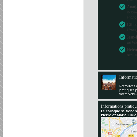
Anatj
INRA-
Franc
Gille
Limog
Jean-
de Poi
Hélèn
des H
Informati
Retrouvez 
pratiques 
votre venu
Informations pratiqu
Le colloque se tiendr
Pierre et Marie Curie