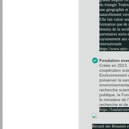
du triangle Toulo
une géographie et 
naturellement vers
Elle fait valoir se
formation que de 
besoins de la soci
partenaires socio
rayonnement aux é
internationale.
https://www.univ-
Fondation ever
Créée en 2013, 
coopération scie
Environnement d
préserver la sa
environnemental
recherche scient
publique, la Fo
le ministère de 
recherche et de 
https://fondatione
Recueil des Résumés 