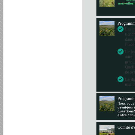
nouvelles
Program
Les pr
tiend
dans 
Place
Le je
aura 
grand
Quelle
de sy
Le di
mai a
Programm
Nous vous 
demi-jour
questions
entre 15h 
Comité d'