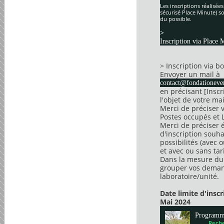
Les inscriptions réalisée
sécurisé Place Minute) so
du possible.
>
Inscription via Place 
> Inscription via 
Envoyer un mail à
contact@fondationever
en précisant [Insc
l'objet de votre mai
Merci de préciser 
Postes occupés et 
Merci de préciser 
d'inscription souha
possibilités (avec 
et avec ou sans tari
Dans la mesure du 
grouper vos dema
laboratoire/unité.
Date limite d'insc
Mai 2024
Program
Reche