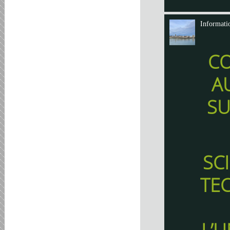
Informati
C
A
SU
SC
TE