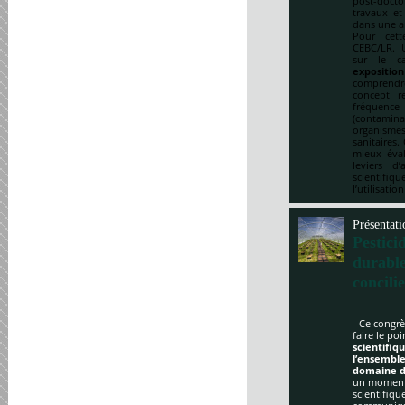
post-doct
travaux et
dans une a
Pour cett
CEBC/LR. U
sur le ca
expositio
comprendre
concept re
fréquenc
(contami
organismes
sanitaires.
mieux éval
leviers d
scientifi
l’utilisatio
Présentati
Pestici
durabl
concili
- Ce congrè
faire le po
scientifi
l’ensemble
domaine d
un moment 
scientifique