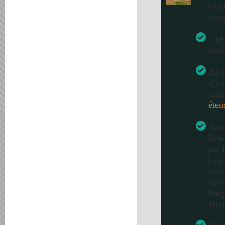
Ouve
com
7 fé
insc
20 m
d’en
cour
éten
Auto
Répo
par 
Les 
acce
soum
long
18 