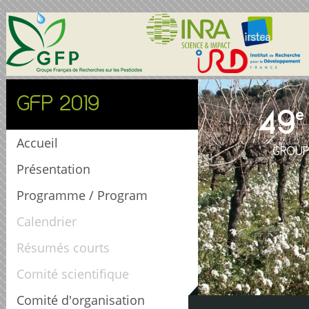
GFP 2019
49
e
Accueil
GROUP
Présentation
Programme / Program
Calendrier
Résumés courts
Comité scientifique
Comité d'organisation