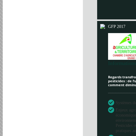
GFP 2017
Informations
Regards transfron
pesticides : de l
comment diminue
Systèmes de 
Enjeux agr
économique
environneme
Pesticides e
pratiques au