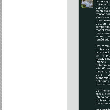
Le colloqu
précédents
point sur 
technique
francopho
s’intéres
notamment
d’action, l
compartime
modélisati
impacts ass
santé hu
remédiation
Des commu
toutes ces
la volonté
sur la pr
massive de
impacts
notamment
scientifi
parvenir, 
qu’ils s
économiq
politique
pertinentes
Ce thème 
spéciale e
intervena
profession
mai après-
Une soirée