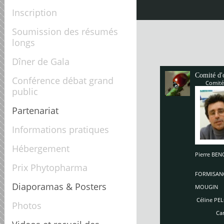
Inscription
Soumission des résumés
longs
Dîner de Gala
Comité d'
Conférence débat grand
Comité
public
Partenariat
Informations pratiques
Hébergement
Pierre B
Enriq
Prix Phytopharma
So
FORMISAN
Ch
Diaporamas & Posters
MOUGIN
Céline PEL
Photos
Carole