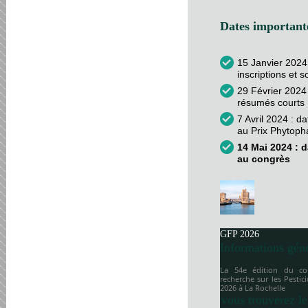
Dates importante
15 Janvier 2024
inscriptions et 
29 Février 2024 
résumés courts
7 Avril 2024 : d
au Prix Phytop
14 Mai 2024 : d
au congrès
GFP 2026
Informations gén
La 54e édition du co
recherche sur les Pesti
2026 à
La Rochelle
vous trouverez le