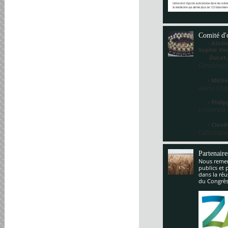
Comité d'
- Alodie 
Sophie V
Ducat
Gembloux,
- Miche
Reims Cha
- Philippe
Université
- Claude
Catholique
Partenaire
Nous remerc
publics et 
dans la réu
du Congrès