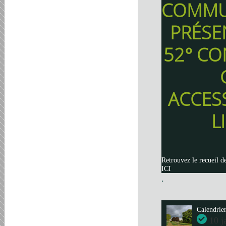
COMMU
PRÉSE
52° CO
ACCES
L
Retrouvez le recueil d
ICI
.
Calendrie
10 j