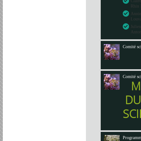
Clair
Rhin 
Annie
Louva
Julie
Anto
Comité sci
Comité sci
M
DU
SCI
Program