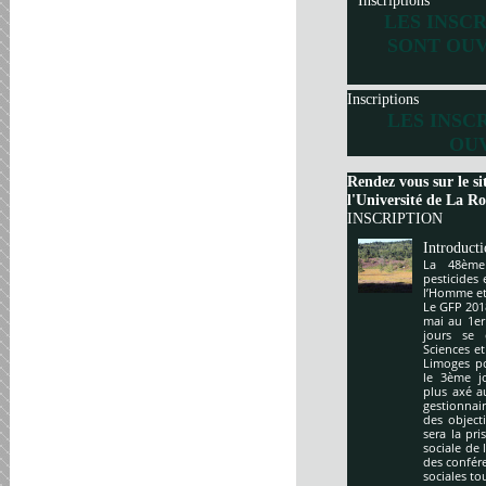
Inscriptions
LES INSC
SONT OUV
Inscriptions
LES INSC
OUV
Rendez vous sur le si
l'Université de La Roc
INSCRIPTION
Introduct
La 48ème
pesticides
l’Homme et 
Le GFP 201
mai au 1er
jours se 
Sciences e
Limoges po
le 3ème j
plus axé a
gestionnai
des object
sera la pr
sociale de 
des confér
sociales to