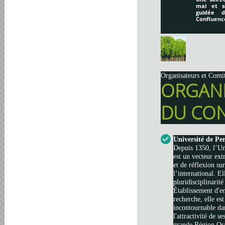
mai et s
guidée 
Confluenc
Organisateurs et Comi
ORGAN
DU CON
Université de Pe
Depuis 1350, l’Un
est un vecteur ext
et de réflexion su
l’international. El
pluridisciplinarité
Établissement d'e
recherche, elle es
incontournable da
l'attractivité de s
grande Région Occi