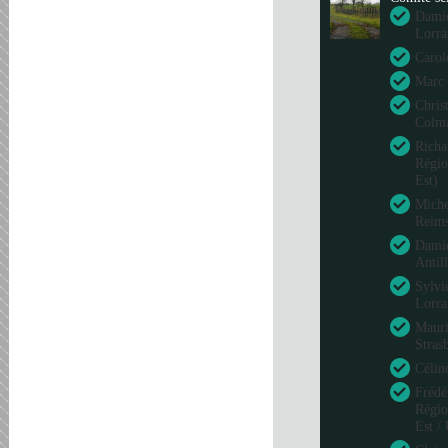
Damie
Lorra
Carol
Marc 
Chris
Colm
Richa
Régio
Est)
Miche
Reim
Damie
Antil
Sylvi
Lorra
Mauri
Stras
Célin
Frédé
Régio
Est /