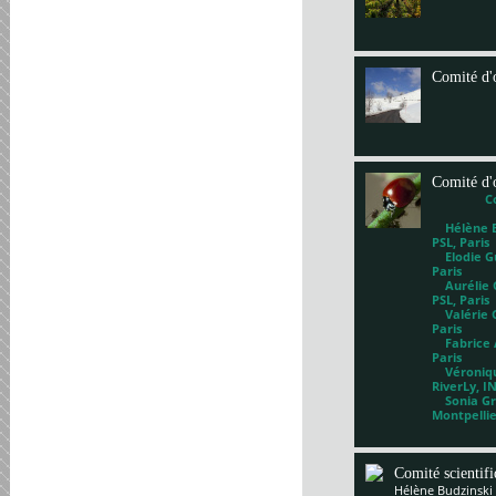
Comité d'
Comité d'
C
Hélène Bl
PSL, Paris
Elodie Gu
Paris
Aurélie G
PSL, Paris
Valérie 
Paris
Fabrice A
Paris
Véronique
RiverLy, I
Sonia Gri
Montpelli
Comité scientif
Hélène Budzinski 