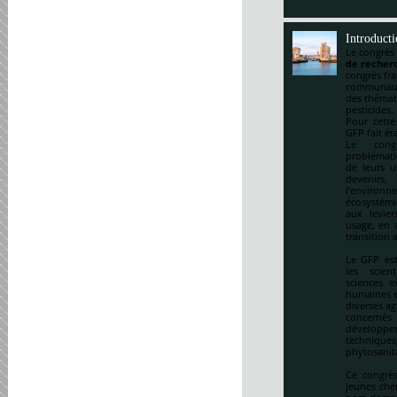
Introduct
Le congrès
de recherc
congrès fr
communauté
des thémat
pesticides.
Pour cette
GFP fait ét
Le cong
problématiq
de leurs u
devenirs,
l’environ
écosystémi
aux levie
usage, en a
transition 
Le GFP est
les scien
sciences e
humaines et
diverses ag
concernés 
développem
techniqu
phytosanitai
Ce congrès
jeunes che