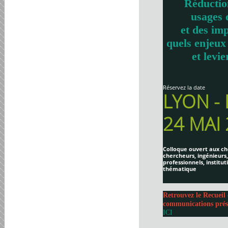
Réductio
usages 
et des imp
quels enjeux
et levie
Réservez la date
LYON -
24 MAI
Colloque ouvert aux ch
chercheurs, ingénieurs,
professionnels, institut
thématique
Retrouvez le Recueil 
communications prés
ICI