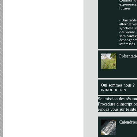
communique
expériences
futures.
- Une table
alternative
synthèse se
deuxième jo
sera
ouver
échanger av
intéressés.
Présentati
Qui sommes nous ?
INTRODUCTION
Soumission des résum
Procédure d'inscription
rendez vous sur le site
Calendrie