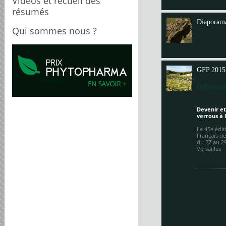
Videos et recueil des
Annit
résumés
Diaporama
Qui sommes nous ?
GFP 2015
Informa
Devenir et
verrous à 
La 45e édi
Français de
du 27 au 2
Versailles