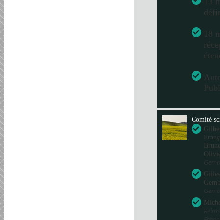
13 m
défi
18 m
réce
éten
Aut
Publ
Comité sci
Gilbe
Franç
Bru
Olivi
Gembl
Gille
Gemb
Gembl
Miche
Reims
Fran