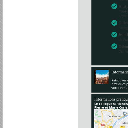
Anatj
INRA-
Franc
Gille
Limog
Jean-
de Poi
Hélèn
des H
Informati
Retrouvez 
pratiques 
votre venu
Informations pratiqu
Le colloque se tiendr
Pierre et Marie Curie