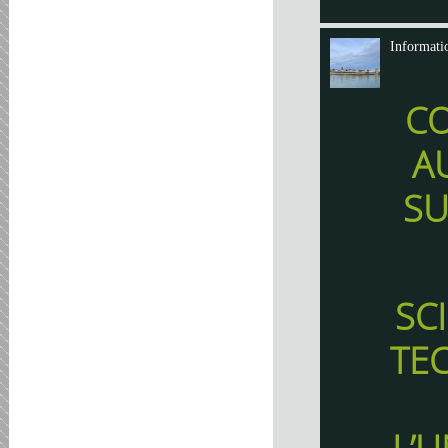
Informati
C
A
SU
SC
TE