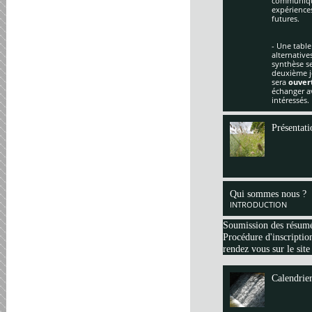
communique
expériences
futures.
- Une table
alternative
synthèse se
deuxième jo
sera
ouver
échanger av
intéressés.
Présentati
Qui sommes nous ?
INTRODUCTION
Soumission des résum
Procédure d'inscription
rendez vous sur le site
Calendrie