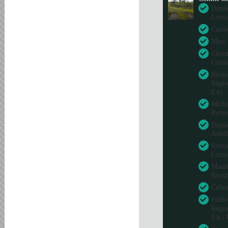
Damie
Lorra
Carol
Marc 
Chris
Colm
Richa
Régio
Est)
Miche
Reim
Damie
Antil
Sylvi
Lorra
Mauri
Stras
Célin
Frédé
Régio
Est /