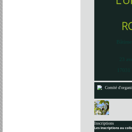
L’U
R
Bâtime
23 av
17031 
Comité d'organi
Inscriptions
Les inscriptions au col