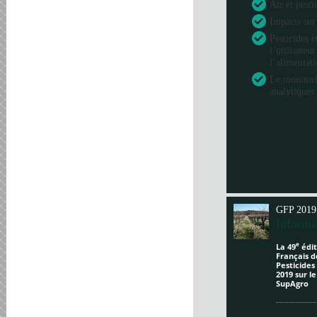
Air et pesti
Impacts sur
Pesticides e
l’utilisateu
l’alimentat
Le monitori
analytiques 
GFP 2019
Informa
e
La 49
édit
Français d
Pesticides
2019 sur l
SupAgro