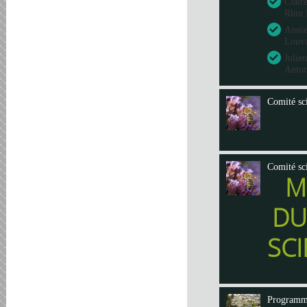
Clair
Rhin 
Annie
Louva
Julie
Anto
Comité sci
Comité sci
M
DU
SCI
Program