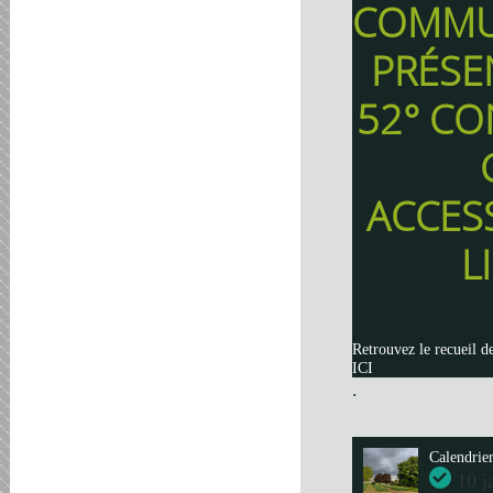
COMMU
PRÉSE
52° CO
ACCES
L
Retrouvez le recueil d
ICI
.
Calendrie
10 j