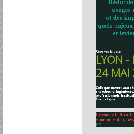
Réductio
usages 
et des imp
quels enjeux
et levie
Réservez la date
LYON -
24 MAI
Colloque ouvert aux ch
chercheurs, ingénieurs,
professionnels, institut
thématique
Retrouvez le Recueil 
communications prés
ICI