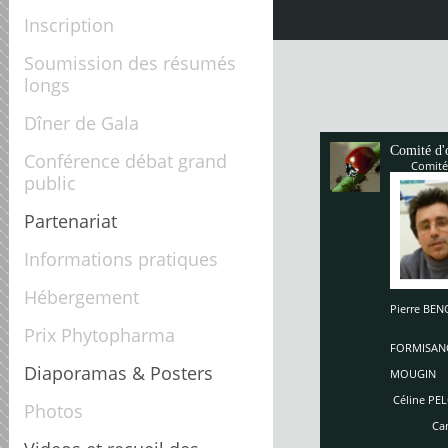
Inscription
Soumission des résumés
longs
Dîner de Gala
Comité d'
Conférence débat grand
Comité
public
Partenariat
Informations pratiques
Hébergement
Pierre B
Enriq
Prix Phytopharma
So
FORMISAN
Ch
Diaporamas & Posters
MOUGIN
Céline PEL
Photos
Carole