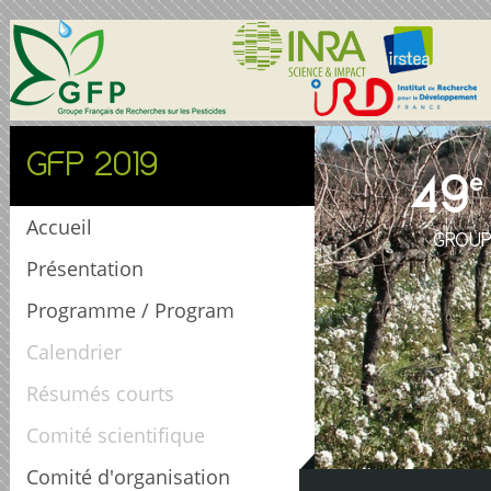
GFP 2019
49
e
Accueil
GROUP
Présentation
Programme / Program
Calendrier
Résumés courts
Comité scientifique
Comité d'organisation