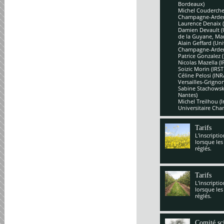
Bordeaux)
Michel Couderchet
Champagne-Arde
Laurence Denaix 
Damien Devault (U
de la Guyane, Mar
Alain Geffard (Un
Champagne-Arde
Patrice Gonzalez 
Nicolas Mazella (
Soizic Morin (IRS
Céline Pelosi (IN
Versailles-Grignon
Sabine Stachowsk
Nantes)
Michel Treilhou (I
Universitaire Cha
Tarifs
L'inscripti
lorsque les
réglés.
Tarifs
L'inscripti
lorsque les
réglés.
Comité sci