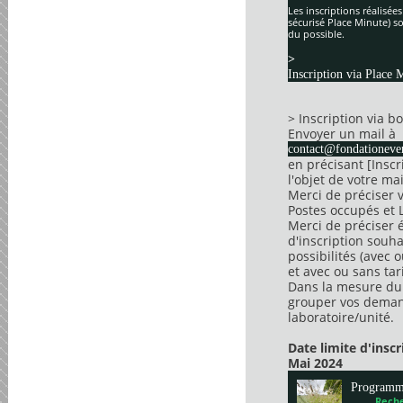
Les inscriptions réalisée
sécurisé Place Minute) so
du possible.
>
Inscription via Place 
> Inscription via 
Envoyer un mail à
contact@fondationever
en précisant [Insc
l'objet de votre mai
Merci de préciser 
Postes occupés et 
Merci de préciser 
d'inscription souha
possibilités (avec 
et avec ou sans tari
Dans la mesure du 
grouper vos dema
laboratoire/unité.
Date limite d'insc
Mai 2024
Program
Reche