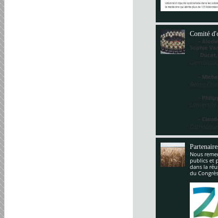
Comité d'
- Alodie 
Sophie V
Ducat
Gembloux,
- Miche
Reims Cha
- Philippe
Université
- Claude
Catholique
Partenaire
Nous remerc
publics et 
dans la réu
du Congrès