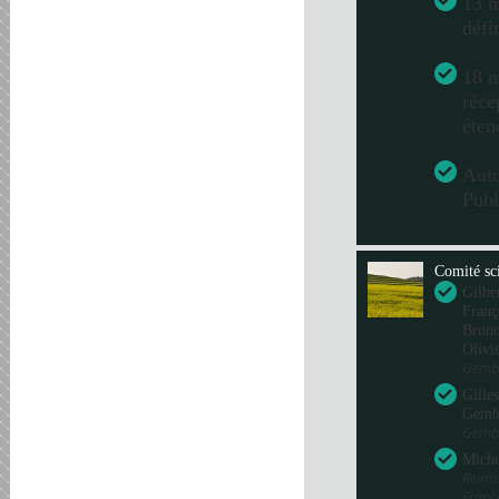
13 m
défi
18 m
réce
éten
Aut
Publ
Comité sci
Gilbe
Franç
Bru
Olivi
Gembl
Gille
Gemb
Gembl
Miche
Reims
Fran