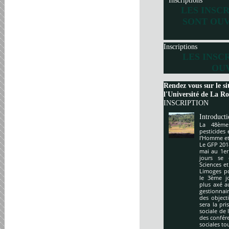
Inscriptions
LES INSC
SONT OUV
Inscriptions
LES INSC
OUV
Rendez vous sur le si
l'Université de La Roc
INSCRIPTION
Introduct
La 48ème
pesticides
l’Homme et 
Le GFP 201
mai au 1er
jours se 
Sciences e
Limoges po
le 3ème j
plus axé a
gestionnai
des object
sera la pr
sociale de 
des confér
sociales to