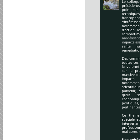
Le colloqu
précédents
point sur 
technique
francopho
s’intéres
notamment
d’action, l
compartime
modélisati
impacts ass
santé hu
remédiation
Des commu
toutes ces
la volonté
sur la pr
massive de
impacts
notamment
scientifi
parvenir, 
qu’ils s
économiq
politique
pertinentes
Ce thème 
spéciale e
intervena
profession
mai après-
Une soirée