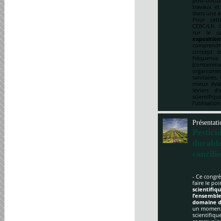
post-doct
travaux et
dans une a
Pour cett
CEBC/LR. U
sur le ca
expositio
comprendre
concept re
fréquenc
(contami
organismes
sanitaires.
mieux éval
leviers d
scientifi
l’utilisatio
Présentati
Pestici
durabl
concili
- Ce congrè
faire le po
scientifi
l’ensemble
domaine d
un moment 
scientifique