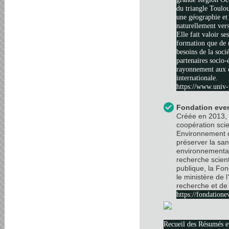
du triangle Toulo
une géographie et 
naturellement vers
Elle fait valoir se
formation que de 
besoins de la soci
partenaires socio
rayonnement aux é
internationale.
https://www.univ-
Fondation ever
Créée en 2013, 
coopération scie
Environnement d
préserver la sa
environnemental
recherche scient
publique, la Fo
le ministère de 
recherche et de 
https://fondatione
Recueil des Résumés 