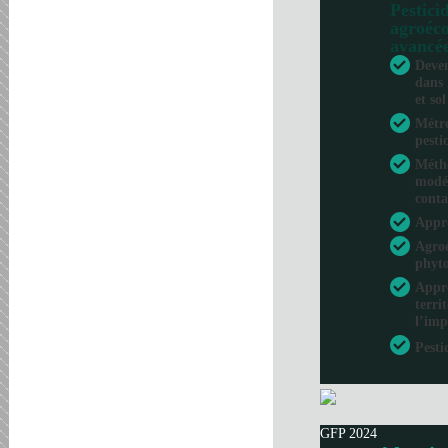
Pesticid
agroéco
avancé
Deven
dans 
et sol
Métro
pesti
Métho
modél
conta
Appr
Agroé
phyto
Appro
terri
l’imp
Pesti
GFP 2024