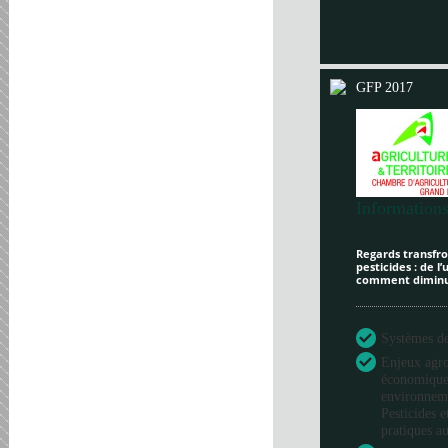
GFP 2017
Informations
Regards transfron
pesticides : de l
comment diminue
Systèmes de 
Enjeux agr
économique
environneme
Pesticides e
pratiques au