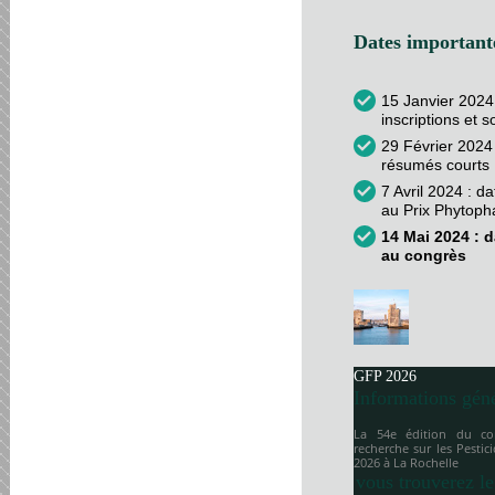
Dates importante
15 Janvier 2024
inscriptions et 
29 Février 2024 
résumés courts
7 Avril 2024 : d
au Prix Phytop
14 Mai 2024 : d
au congrès
GFP 2026
Informations gén
La 54e édition du co
recherche sur les Pesti
2026 à
La Rochelle
vous trouverez le