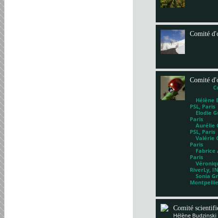
Comité d'
Comité d'
C
Hélène Bl
PSL, Paris
Elodie Gu
Paris
Aurélie G
PSL, Paris
Valérie 
Paris
Fabrice A
Paris
Véronique
RiverLy, I
Sonia Gri
Montpelli
Comité scientif
Hélène Budzinski 