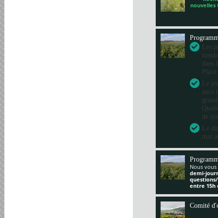
nouvelles
Program
Les pr
tiend
dans 
Place
Le je
aura 
grand
Quelle
de sy
Le di
mai a
Programm
Nous vous 
demi-jour
questions
entre 15h 
Comité d'