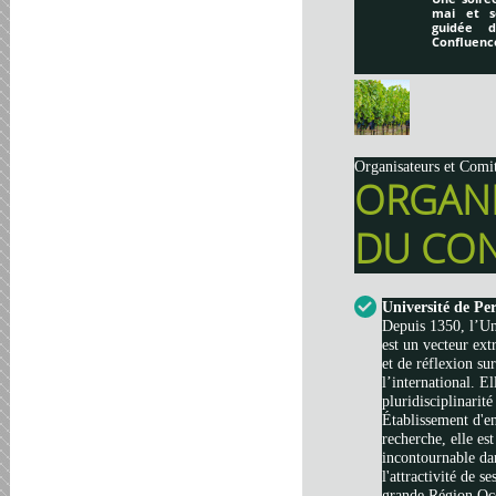
mai et s
guidée 
Confluenc
Organisateurs et Comi
ORGAN
DU CON
Université de Pe
Depuis 1350, l’Un
est un vecteur ext
et de réflexion su
l’international. El
pluridisciplinarité
Établissement d'e
recherche, elle es
incontournable da
l'attractivité de s
grande Région Occi