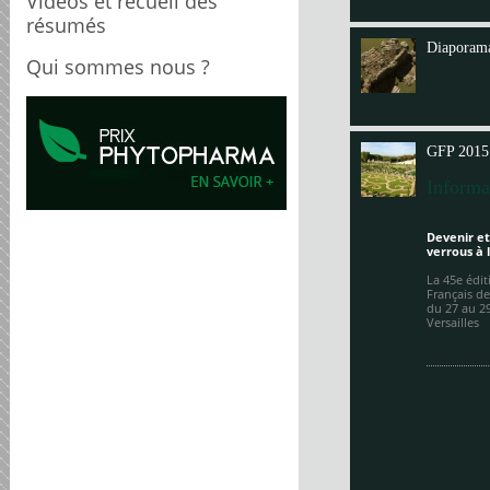
Videos et recueil des
Annit
résumés
Diaporama
Qui sommes nous ?
GFP 2015
Informa
Devenir et
verrous à 
La 45e édi
Français de
du 27 au 2
Versailles