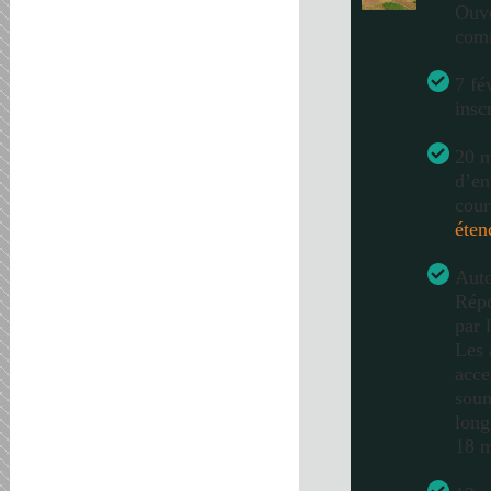
Ouve
com
7 fé
insc
20 m
d’en
cour
éten
Auto
Répo
par 
Les 
acce
soum
long
18 