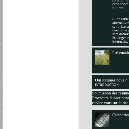
communique
expériences
futures.
- Une table
alternative
synthèse se
deuxième jo
sera
ouver
échanger av
intéressés.
Présentati
Qui sommes nous ?
INTRODUCTION
Soumission des résum
Procédure d'inscription
rendez vous sur le site
Calendrie