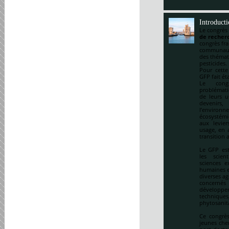
Introduct
Le congrès
de recherc
congrès fr
communauté
des thémat
pesticides.
Pour cette
GFP fait ét
Le cong
problématiq
de leurs u
devenirs,
l’environ
écosystémi
aux levie
usage, en a
transition 
Le GFP est
les scien
sciences e
humaines et
diverses ag
concernés 
développem
techniqu
phytosanitai
Ce congrès
jeunes che