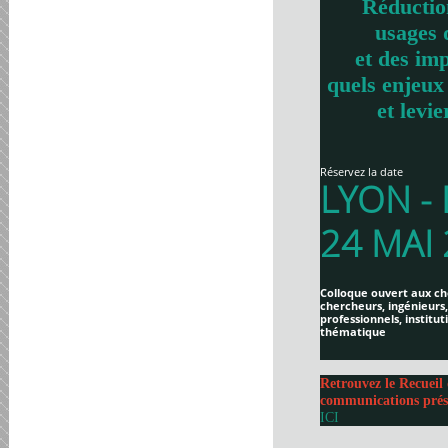
Réductio
usages 
et des imp
quels enjeux
et levie
Réservez la date
LYON -
24 MAI
Colloque ouvert aux ch
chercheurs, ingénieurs,
professionnels, institut
thématique
Retrouvez le Recueil 
communications prés
ICI