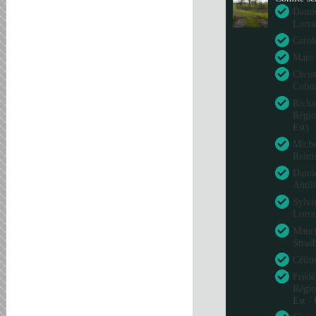
Damie
Lorra
Carol
Marc 
Chris
Colm
Richa
Régio
Est)
Miche
Reim
Damie
Antil
Sylvi
Lorra
Mauri
Stras
Célin
Frédé
Régio
Est /