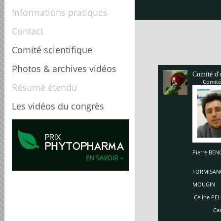
Informations pratiques
Contact
Comité scientifique
Photos & archives vidéos
Comité d'
Comité
Résumé étendu
Les vidéos du congrès
Pierre B
Enriq
So
FORMISAN
Ch
MOUGIN
Céline PEL
Carole