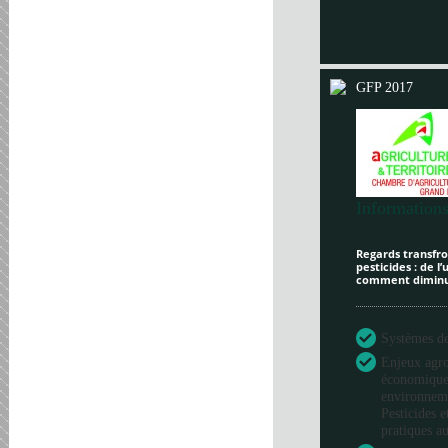
GFP 2017
Informations
Regards transfron
pesticides : de l
comment diminue
Systèmes de 
Enjeux agr
économique
environneme
Pesticides e
pratiques au