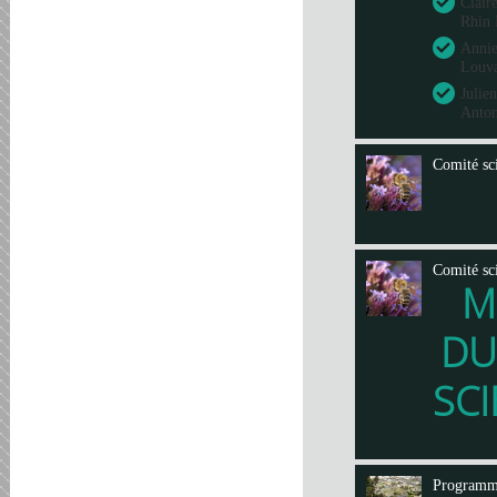
Clair
Rhin 
Annie
Louva
Julie
Anto
Comité sci
Comité sci
M
DU
SCI
Program