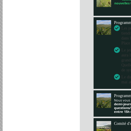
nouvelles
Program
Les pr
tiend
dans 
Place
Le je
aura 
grand
Quelle
de sy
Le di
mai a
Programm
Nous vous 
demi-jour
questions
entre 15h 
Comité d'