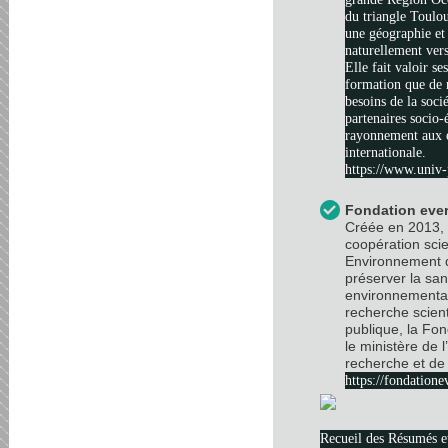
du triangle Toulo
une géographie et 
naturellement vers
Elle fait valoir se
formation que de 
besoins de la soci
partenaires socio
rayonnement aux é
internationale.
https://www.univ-
Fondation ever
Créée en 2013, 
coopération scie
Environnement d
préserver la sa
environnemental
recherche scient
publique, la Fo
le ministère de 
recherche et de 
https://fondatione
Recueil des Résumés 