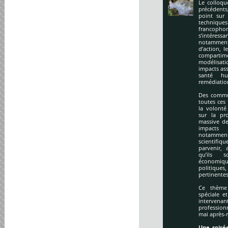
Le colloqu
précédents
point sur 
technique
francopho
s’intéres
notamment
d’action, l
compartime
modélisati
impacts ass
santé hu
remédiation
Des commu
toutes ces
la volonté
sur la pr
massive de
impacts
notamment
scientifi
parvenir, 
qu’ils s
économiq
politique
pertinentes
Ce thème 
spéciale e
intervena
profession
mai après-
Une soirée