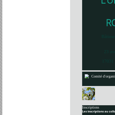
L’U
R
Bâtime
23 av
17031 
Comité d'organi
Inscriptions
Les inscriptions au col