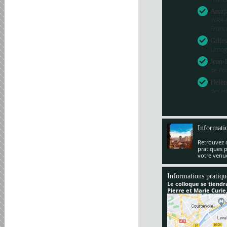
Anatj
INRA-
Franc
Gille
Limog
Jean-
de Poi
Hélèn
des H
Informati
Retrouvez 
pratiques 
votre venu
Informations pratiqu
Le colloque se tiendr
Pierre et Marie Curie