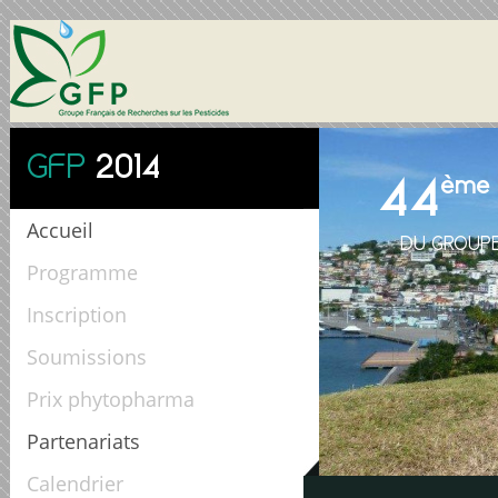
GFP
2014
44
ème
Accueil
DU GROUPE
Programme
Inscription
Soumissions
Prix phytopharma
Partenariats
Calendrier