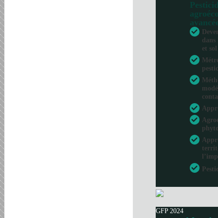
Pesticid
agroéco
avancé
Deven
dans 
et sol
Métro
pesti
Métho
modél
conta
Appr
Agroé
phyto
Appro
terri
l’imp
Pesti
GFP 2024