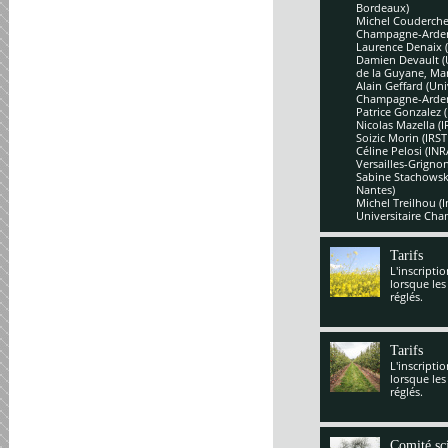
Bordeaux)
Michel Couderchet
Champagne-Arde
Laurence Denaix 
Damien Devault (U
de la Guyane, Mar
Alain Geffard (Un
Champagne-Arde
Patrice Gonzalez 
Nicolas Mazella (
Soizic Morin (IRS
Céline Pelosi (IN
Versailles-Grignon
Sabine Stachowsk
Nantes)
Michel Treilhou (I
Universitaire Cha
Tarifs
L'inscripti
lorsque les
réglés.
Tarifs
L'inscripti
lorsque les
réglés.
Comité sci