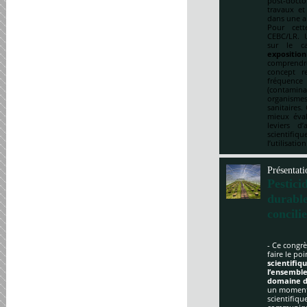
post-doct
travaux et
dans une a
Pour cett
CEBC/LR. U
sur le ca
expositio
comprendre
concept re
fréquenc
(contami
organismes
sanitaires.
mieux éval
leviers d
scientifi
l’utilisatio
Présentati
Pestici
durabl
concili
- Ce congrè
faire le po
scientifi
l’ensemble
domaine d
un moment 
scientifique