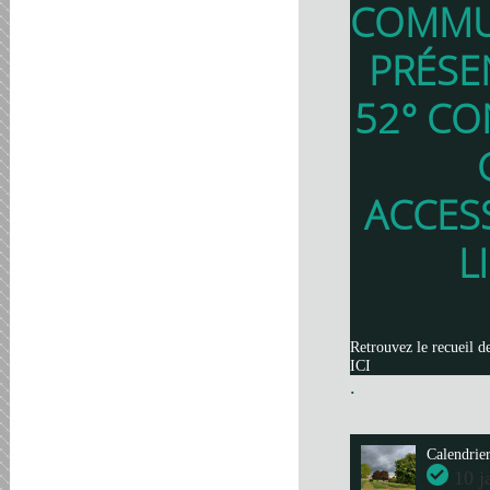
COMMU
PRÉSE
52° CO
ACCES
L
Retrouvez le recueil d
ICI
.
Calendrie
10 j