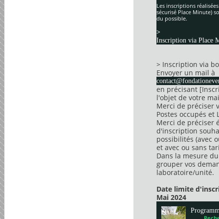
Les inscriptions réalisée
sécurisé Place Minute) so
du possible.
>
Inscription via Place 
> Inscription via 
Envoyer un mail à
contact@fondationever
en précisant [Insc
l'objet de votre mai
Merci de préciser 
Postes occupés et 
Merci de préciser 
d'inscription souha
possibilités (avec 
et avec ou sans tari
Dans la mesure du 
grouper vos dema
laboratoire/unité.
Date limite d'insc
Mai 2024
Program
Reche