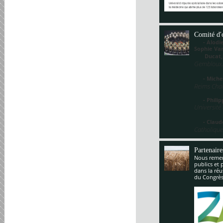
Comité d'
- Alodie 
Sophie V
Ducat
Gembloux,
- Miche
Reims Cha
- Philippe
Université
- Claude
Catholique
Partenaire
Nous remerc
publics et 
dans la réu
du Congrès