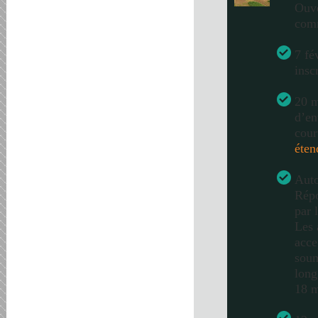
Ouve
com
7 fé
insc
20 m
d’en
cour
éten
Auto
Répo
par 
Les 
acce
soum
long
18 