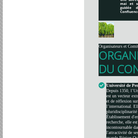
mai et s
guidée 
Confluenc
Organisateurs et Comi
ORGAN
DU CON
Université de Pe
Depuis 1350, l’Un
est un vecteur ext
et de réflexion su
l’international. El
pluridisciplinarité
Établissement d'e
recherche, elle es
incontournable da
l'attractivité de s
grande Région Occi