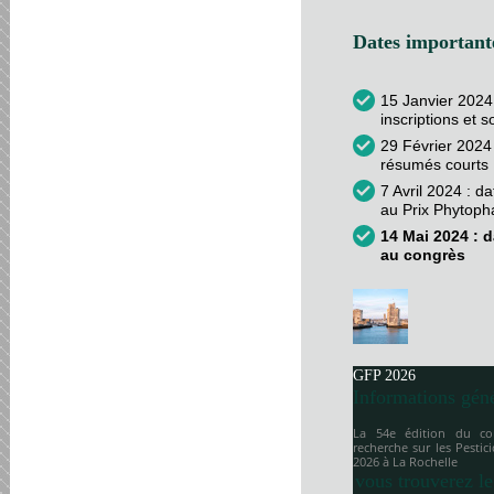
Dates importante
15 Janvier 2024
inscriptions et 
29 Février 2024 
résumés courts
7 Avril 2024 : d
au Prix Phytop
14 Mai 2024 : d
au congrès
GFP 2026
Informations gén
La 54e édition du co
recherche sur les Pesti
2026 à
La Rochelle
vous trouverez le