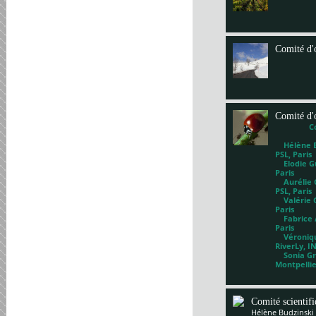
Comité d'
Comité d'
C
Hélène Bl
PSL, Paris
Elodie Gu
Paris
Aurélie G
PSL, Paris
Valérie 
Paris
Fabrice A
Paris
Véronique
RiverLy, I
Sonia Gri
Montpelli
Comité scientif
Hélène Budzinski 