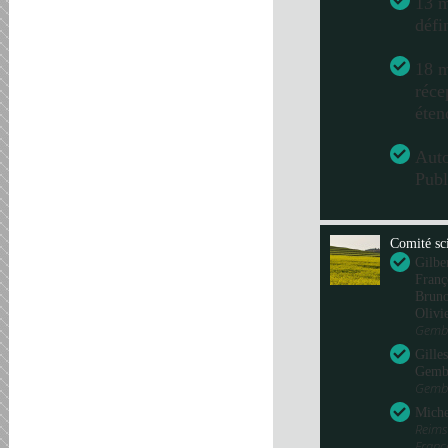
13 m
défi
18 m
réce
éten
Aut
Publ
Comité sci
Gilbe
Franç
Bru
Olivi
Gembl
Gille
Gemb
Gembl
Miche
Reims
Fran