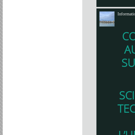
Informati
C
A
SU
SC
TE