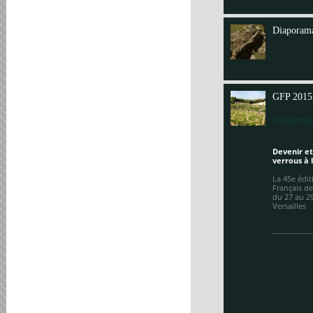
Annit
Diaporama
GFP 2015
Informa
Devenir et
verrous à 
La 45e édi
Français de
du 27 au 2
Versailles