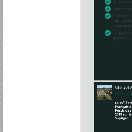
Air et pesti
Impacts sur
Pesticides e
l’utilisateu
l’alimentat
Le monitori
analytiques 
GFP 2019
Informa
e
La 49
édit
Français d
Pesticides
2019 sur l
SupAgro