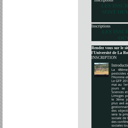
Inscriptions
LES INSC
SONT OUV
Inscriptions
LES INSC
OUV
Rendez vous sur le si
l'Université de La Roc
INSCRIPTION
Introduct
La 48ème
pesticides
l’Homme et 
Le GFP 201
mai au 1er
jours se 
Sciences e
Limoges po
le 3ème j
plus axé a
gestionnai
des object
sera la pr
sociale de 
des confér
sociales to