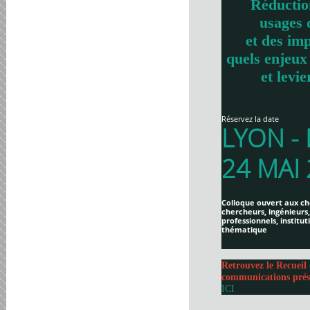
Réductio
usages 
et des imp
quels enjeux
et levie
Réservez la date
LYON -
24 MAI
Colloque ouvert aux ch
chercheurs, ingénieurs,
professionnels, institut
thématique
Retrouvez le Recueil 
communications prés
ICI