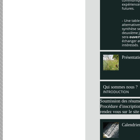
communique
expériences
futures.
- Une table
alternative
synthèse se
deuxième jo
sera
ouver
échanger av
intéressés.
Présentati
Qui sommes nous ?
INTRODUCTION
Soumission des résum
Procédure d'inscription
rendez vous sur le site
Calendrie