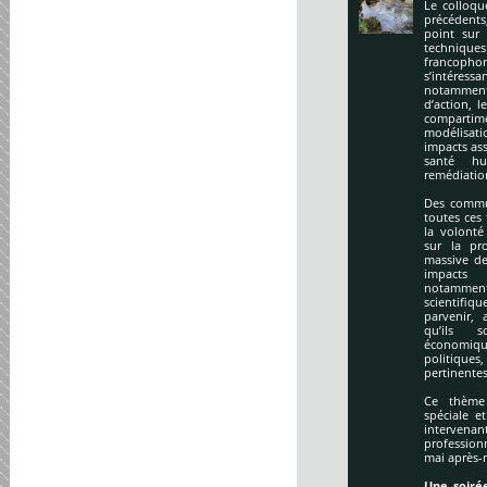
Le colloqu
précédents
point sur 
technique
francopho
s’intéres
notamment
d’action, l
compartime
modélisati
impacts ass
santé hu
remédiation
Des commu
toutes ces
la volonté
sur la pr
massive de
impacts
notamment
scientifi
parvenir, 
qu’ils s
économiq
politique
pertinentes
Ce thème 
spéciale e
intervena
profession
mai après-
Une soirée