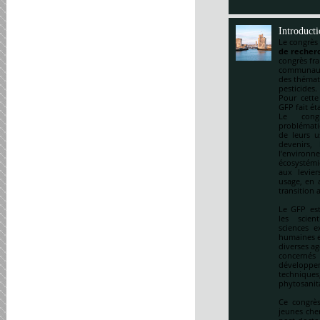
Introduct
Le congrès
de recherc
congrès fr
communauté
des thémat
pesticides.
Pour cette
GFP fait ét
Le cong
problématiq
de leurs u
devenirs,
l’environ
écosystémi
aux levie
usage, en a
transition 
Le GFP est
les scien
sciences e
humaines et
diverses ag
concernés 
développem
techniqu
phytosanitai
Ce congrès
jeunes che