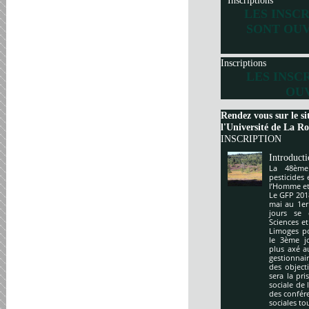
Inscriptions
LES INSC
SONT OUV
Inscriptions
LES INSC
OUV
Rendez vous sur le si
l'Université de La Roc
INSCRIPTION
Introduct
La 48ème
pesticides
l’Homme et 
Le GFP 201
mai au 1er
jours se 
Sciences e
Limoges po
le 3ème j
plus axé a
gestionnai
des object
sera la pr
sociale de 
des confér
sociales to