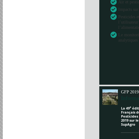
Air et pesti
Impacts sur
Pesticides e
l’utilisateu
l’alimentat
Le monitori
analytiques 
GFP 2019
Informa
e
La 49
édit
Français d
Pesticides
2019 sur l
SupAgro