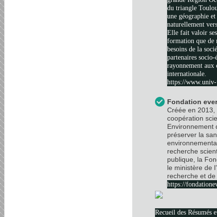
du triangle Toulo
une géographie et 
naturellement vers
Elle fait valoir se
formation que de 
besoins de la soci
partenaires socio
rayonnement aux é
internationale.
https://www.univ-
Fondation ever
Créée en 2013, 
coopération scie
Environnement d
préserver la sa
environnemental
recherche scient
publique, la Fo
le ministère de 
recherche et de 
https://fondatione
Recueil des Résumés 