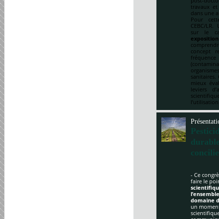
post-doct
travaux et
dans une a
Pour cett
CEBC/LR. U
sur le ca
expositio
comprendre
concept re
fréquenc
(contami
organismes
sanitaires.
mieux éval
leviers d
scientifi
l’utilisatio
Présentati
Pestici
durabl
concili
- Ce congrè
faire le po
scientifi
l’ensemble
domaine d
un moment 
scientifique