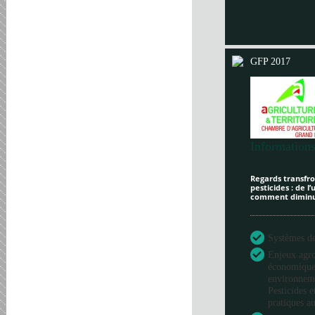
GFP 2017
Informations
Regards transfron
pesticides : de l
comment diminue
Systèmes de 
Enjeux agr
économique
environneme
Pesticides e
pratiques au