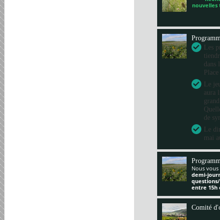
nouvelles
Program
Les pr
tiend
dans 
Place
Le je
aura 
grand
Quelle
de sy
Le di
mai a
Programm
Nous vous 
demi-jour
questions
entre 15h 
Comité d'