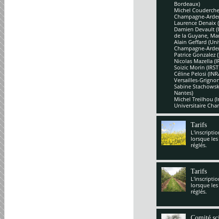
Bordeaux)
Michel Couderchet
Champagne-Arde
Laurence Denaix 
Damien Devault (U
de la Guyane, Mar
Alain Geffard (Un
Champagne-Arde
Patrice Gonzalez 
Nicolas Mazella (
Soizic Morin (IRS
Céline Pelosi (IN
Versailles-Grignon
Sabine Stachowsk
Nantes)
Michel Treilhou (I
Universitaire Cha
Tarifs
L'inscripti
lorsque les
réglés.
Tarifs
L'inscripti
lorsque les
réglés.
Comité sci