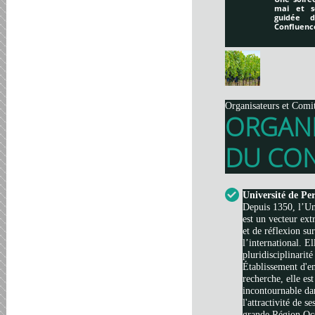
mai et s
guidée 
Confluenc
Organisateurs et Comi
ORGAN
DU CON
Université de Pe
Depuis 1350, l’Un
est un vecteur ext
et de réflexion su
l’international. El
pluridisciplinarité
Établissement d'e
recherche, elle es
incontournable da
l'attractivité de s
grande Région Occi