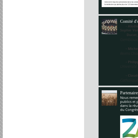
Comité d'
- Alodie 
Sophie V
Ducat
Gembloux,
- Miche
Reims Cha
- Philippe
Université
- Claude
Catholique
Partenaire
Nous remerc
publics et 
dans la réu
du Congrès