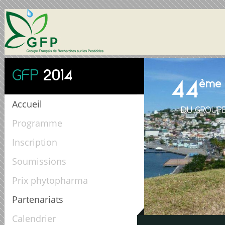
GFP
2014
44
ème
Accueil
DU GROUPE
Programme
Inscription
Soumissions
Prix phytopharma
Partenariats
Calendrier