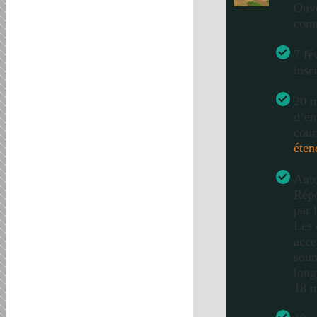
Ouve
com
7 fé
insc
20 m
d’en
cour
éten
Auto
Répo
par 
Les 
acce
soum
long
18 