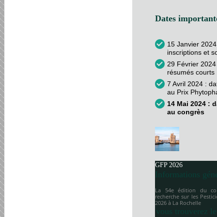
Dates importante
15 Janvier 2024
inscriptions et 
29 Février 2024 
résumés courts
7 Avril 2024 : d
au Prix Phytop
14 Mai 2024 : d
au congrès
GFP 2026
Informations gén
La 54e édition du co
recherche sur les Pesti
2026 à
La Rochelle
vous trouverez le