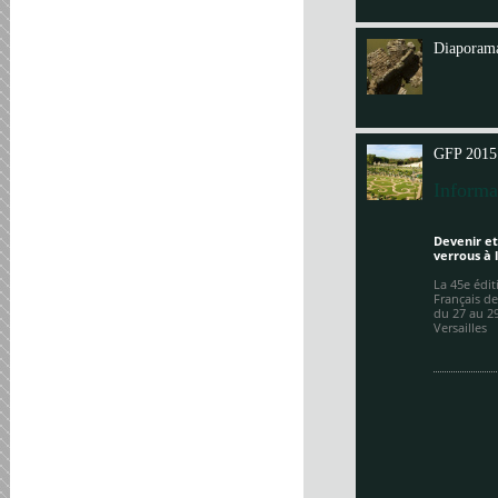
Annit
Diaporama
GFP 2015
Informa
Devenir et
verrous à 
La 45e édi
Français de
du 27 au 2
Versailles