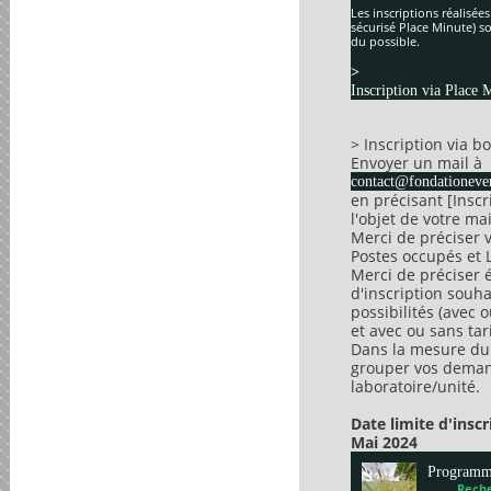
Les inscriptions réalisée
sécurisé Place Minute) so
du possible.
>
Inscription via Place 
> Inscription via 
Envoyer un mail à
contact@fondationever
en précisant [Insc
l'objet de votre mai
Merci de préciser 
Postes occupés et 
Merci de préciser 
d'inscription souha
possibilités (avec 
et avec ou sans tari
Dans la mesure du 
grouper vos dema
laboratoire/unité.
Date limite d'insc
Mai 2024
Program
Reche