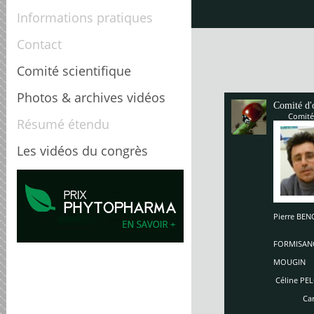
Informations pratiques
Contact
Comité scientifique
Photos & archives vidéos
Comité d'
Comité
Résumé étendu
Les vidéos du congrès
Pierre B
Enriq
So
FORMISAN
Ch
MOUGIN
Céline PEL
Carole