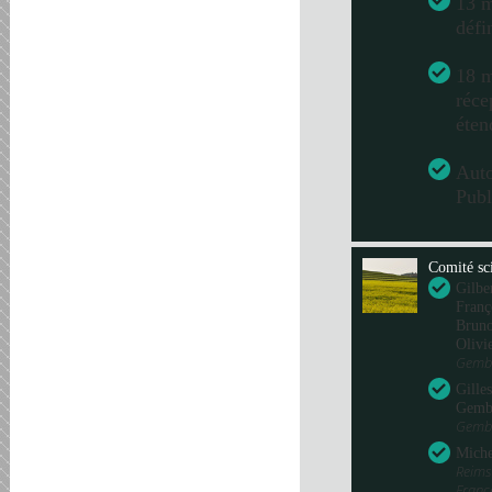
13 m
défi
18 m
réce
éten
Aut
Publ
Comité sci
Gilbe
Franç
Bru
Olivi
Gembl
Gille
Gemb
Gembl
Miche
Reims
Fran