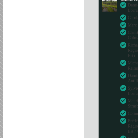
Damie
Lorra
Carol
Marc 
Chris
Colm
Richa
Régio
Est)
Miche
Reim
Damie
Antil
Sylvi
Lorra
Mauri
Stras
Célin
Frédé
Régio
Est /