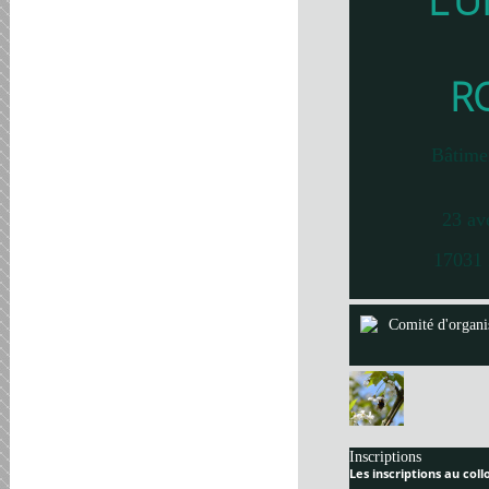
L’U
R
Bâtime
23 av
17031 
Comité d'organi
Inscriptions
Les inscriptions au col