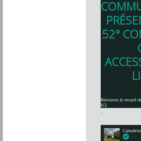
COMMU
PRÉSE
52° CO
ACCES
L
Retrouvez le recueil d
ICI
.
Calendrie
10 j