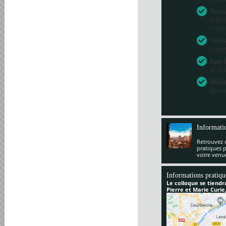
Anatj
INRA-
Franc
Gille
Limog
Jean-
de Poi
Hélèn
des H
Informati
Retrouvez 
pratiques 
votre venu
Informations pratiqu
Le colloque se tiendr
Pierre et Marie Curie