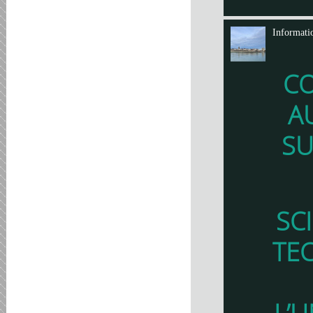
Informati
C
A
SU
SC
TE