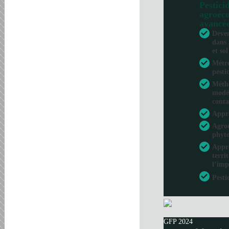
Pesticid
agroéco
avancé
Deven
dans 
et sol
Métro
pesti
Métho
modél
conta
Appr
Agroé
phyto
Appro
terri
l’imp
Pesti
GFP 2024