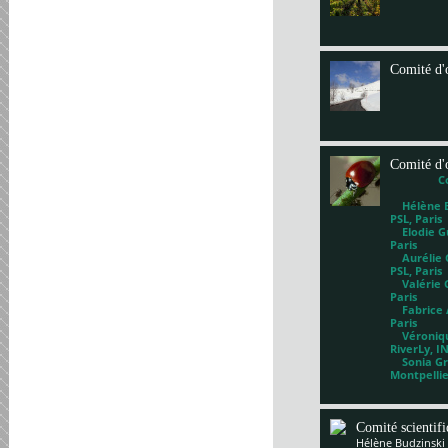
Comité d'
Comité d'
C
Hélène Bl
PSL, Paris
Elodie Gu
Paris
Aurélie G
PSL, Paris
Valérie 
Paris
Fabrice A
Paris
Véronique
RiverLy, I
Sonia Gri
Montpelli
Comité scientif
Hélène Budzinski 