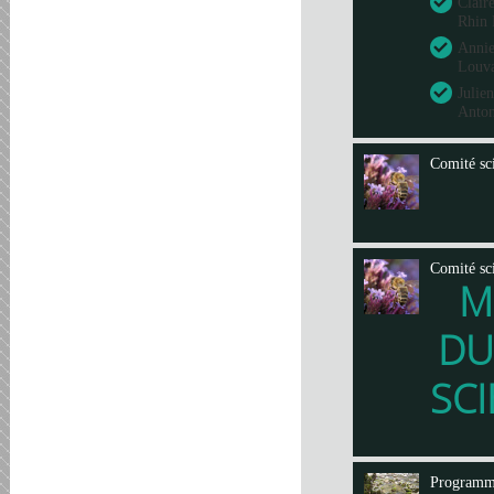
Clair
Rhin 
Annie
Louva
Julie
Anto
Comité sci
Comité sci
M
DU
SCI
Program