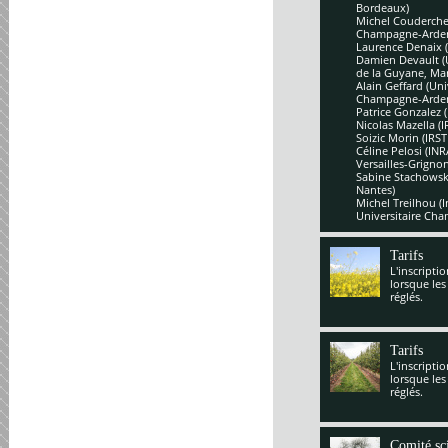
Bordeaux)
Michel Couderchet
Champagne-Arde
Laurence Denaix 
Damien Devault (U
de la Guyane, Mar
Alain Geffard (Un
Champagne-Arde
Patrice Gonzalez 
Nicolas Mazella (
Soizic Morin (IRS
Céline Pelosi (IN
Versailles-Grignon
Sabine Stachowsk
Nantes)
Michel Treilhou (I
Universitaire Cha
Tarifs
L'inscripti
lorsque les
réglés.
Tarifs
L'inscripti
lorsque les
réglés.
Comité sci