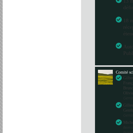
13 m
défi
18 m
réce
éten
Aut
Publ
Comité sci
Gilbe
Franç
Bru
Olivi
Gembl
Gille
Gemb
Gembl
Miche
Reims
Fran