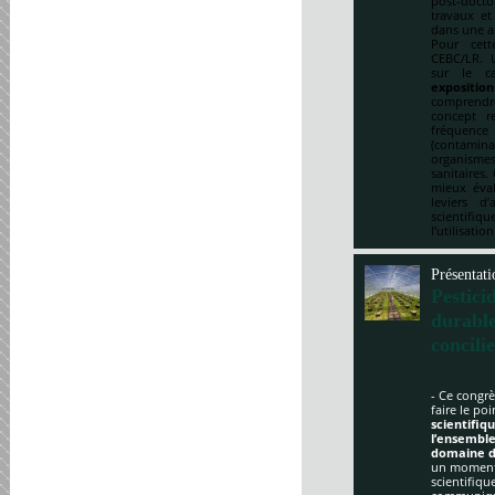
post-doct
travaux et
dans une a
Pour cett
CEBC/LR. U
sur le ca
expositio
comprendre
concept re
fréquenc
(contami
organismes
sanitaires.
mieux éval
leviers d
scientifi
l’utilisatio
Présentati
Pestici
durabl
concili
- Ce congrè
faire le po
scientifi
l’ensemble
domaine d
un moment 
scientifique