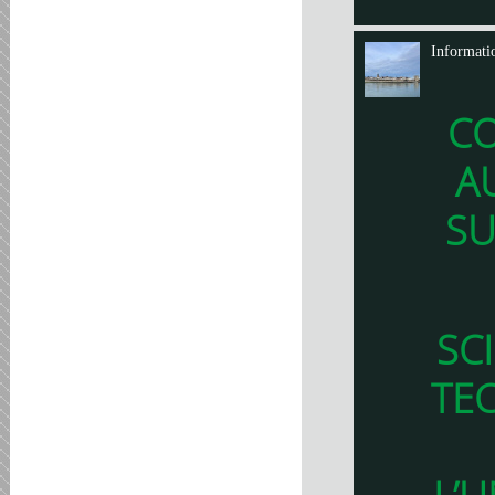
Informati
C
A
SU
SC
TE