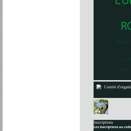
L’U
R
Bâtime
23 av
17031 
Comité d'organi
Inscriptions
Les inscriptions au col