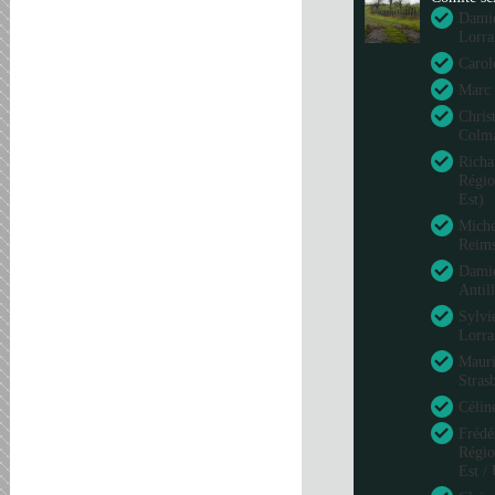
Damie
Lorra
Carol
Marc 
Chris
Colm
Richa
Régio
Est)
Miche
Reim
Damie
Antil
Sylvi
Lorra
Mauri
Stras
Célin
Frédé
Régio
Est /