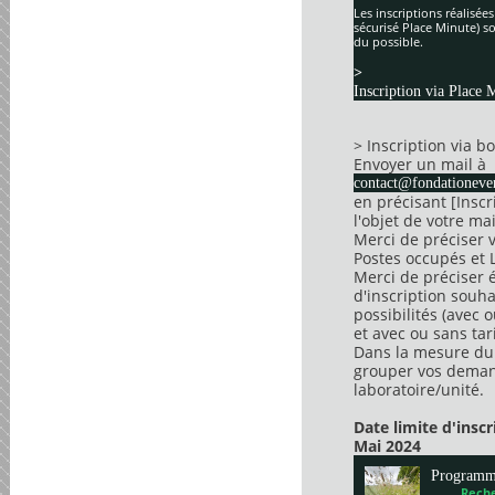
Les inscriptions réalisée
sécurisé Place Minute) so
du possible.
>
Inscription via Place 
> Inscription via 
Envoyer un mail à
contact@fondationever
en précisant [Insc
l'objet de votre mai
Merci de préciser 
Postes occupés et 
Merci de préciser 
d'inscription souha
possibilités (avec 
et avec ou sans tari
Dans la mesure du 
grouper vos dema
laboratoire/unité.
Date limite d'insc
Mai 2024
Program
Reche