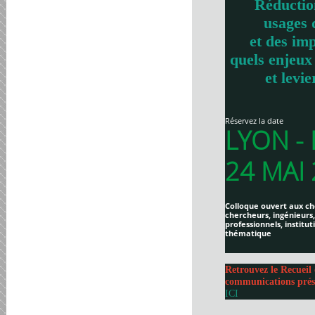
Réductio
usages 
et des imp
quels enjeux
et levie
Réservez la date
LYON -
24 MAI
Colloque ouvert aux ch
chercheurs, ingénieurs,
professionnels, institut
thématique
Retrouvez le Recueil 
communications prés
ICI