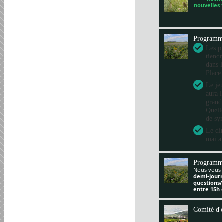
nouvelles
Program
Les pr
tiend
dans 
Place
Le je
aura 
grand
Quelle
de sy
Le di
mai a
Programm
Nous vous 
demi-jour
questions
entre 15h 
Comité d'