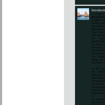
Introduct
Le congrès
de recherc
congrès fr
communauté
des thémat
pesticides.
Pour cette
GFP fait ét
Le cong
problématiq
de leurs u
devenirs,
l’environ
écosystémi
aux levie
usage, en a
transition 
Le GFP est
les scien
sciences e
humaines et
diverses ag
concernés 
développem
techniqu
phytosanitai
Ce congrès
jeunes che