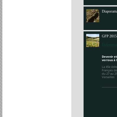
Annit
Diaporama
GFP 2015
Informa
Devenir et
verrous à 
La 45e édi
Français de
du 27 au 2
Versailles