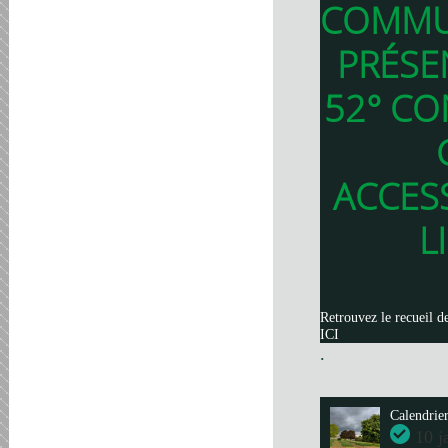
COMMU
PRÉSE
52° CO
ACCES
L
Retrouvez le recueil d
ICI
.
Calendrie
10 j