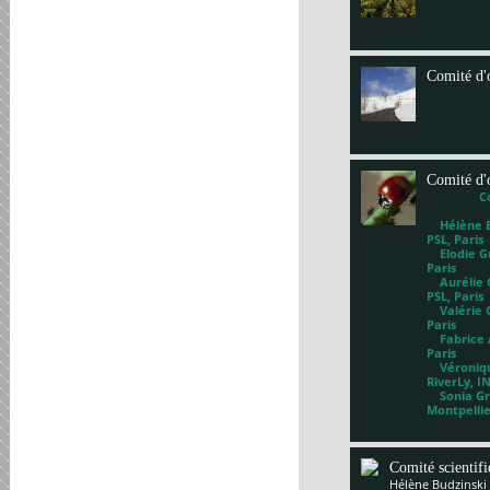
Comité d'
Comité d'
C
Hélène Bl
PSL, Paris
Elodie Gu
Paris
Aurélie G
PSL, Paris
Valérie 
Paris
Fabrice A
Paris
Véronique
RiverLy, I
Sonia Gri
Montpelli
Comité scientif
Hélène Budzinski 