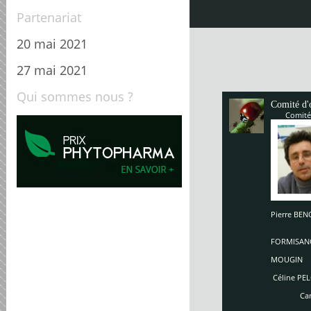
Partenariat
20 mai 2021
27 mai 2021
Qui sommes nous ?
Comité d'
Comité
Pierre B
Enriq
So
FORMISAN
Ch
MOUGIN
Céline PEL
Carole