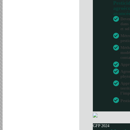
Pesticid
agroéco
avancé
Deven
dans 
et sol
Métro
pesti
Métho
modél
conta
Appr
Agroé
phyto
Appro
terri
l’imp
Pesti
GFP 2024