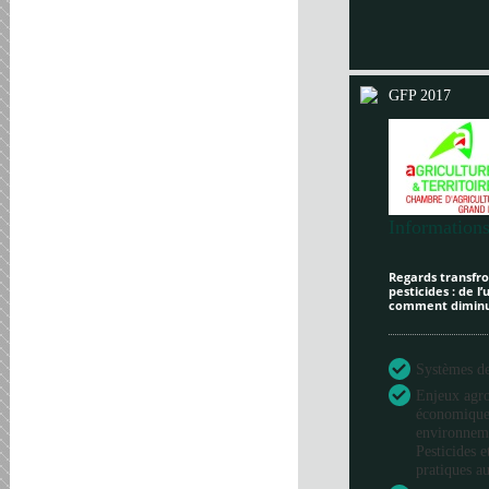
GFP 2017
Informations
Regards transfron
pesticides : de l
comment diminue
Systèmes de 
Enjeux agr
économique
environneme
Pesticides e
pratiques au