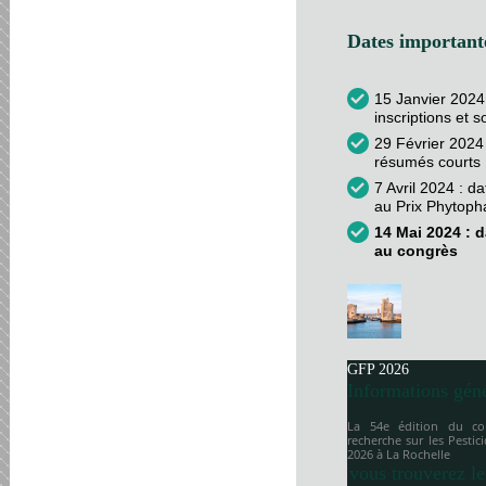
Dates importante
15 Janvier 2024
inscriptions et 
29 Février 2024 
résumés courts
7 Avril 2024 : d
au Prix Phytop
14 Mai 2024 : d
au congrès
GFP 2026
Informations gén
La 54e édition du co
recherche sur les Pesti
2026 à
La Rochelle
vous trouverez le