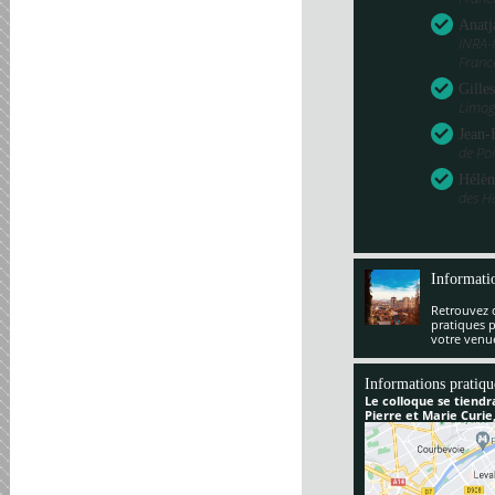
Anatj
INRA-
Franc
Gille
Limog
Jean-
de Poi
Hélèn
des H
Informati
Retrouvez 
pratiques 
votre venu
Informations pratiqu
Le colloque se tiendr
Pierre et Marie Curie