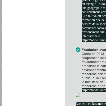
du triangle Toulo
une géographie et 
naturellement vers
Elle fait valoir se
formation que de 
besoins de la soci
partenaires socio
rayonnement aux é
internationale.
https://www.univ-
Fondation ever
Créée en 2013, 
coopération scie
Environnement d
préserver la sa
environnemental
recherche scient
publique, la Fo
le ministère de 
recherche et de 
https://fondatione
Recueil des Résumés 