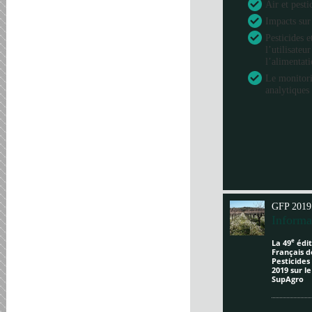
Air et pesti
Impacts sur
Pesticides e
l’utilisateu
l’alimentat
Le monitori
analytiques 
GFP 2019
Informa
e
La 49
édit
Français d
Pesticides
2019 sur l
SupAgro