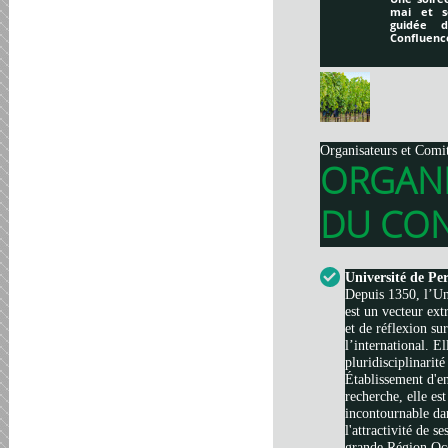
mai et s
guidée 
Confluenc
Organisateurs et Comi
ORGAN
DU CON
Université de Pe
Depuis 1350, l’Un
est un vecteur ext
et de réflexion su
l’international. El
pluridisciplinarité
Établissement d'e
recherche, elle es
incontournable da
l'attractivité de s
grande Région Occi