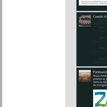
Comité d'
- Alodie 
Sophie V
Ducat
Gembloux,
- Miche
Reims Cha
- Philippe
Université
- Claude
Catholique
Partenaire
Nous remerc
publics et 
dans la réu
du Congrès