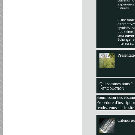
communique
expériences
futures.
- Une table
alternative
synthèse se
deuxième jo
sera
ouver
échanger av
intéressés.
Présentati
Qui sommes nous ?
INTRODUCTION
Soumission des résum
Procédure d'inscription
rendez vous sur le site
Calendrie