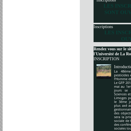
Inscriptions
LES INSC
SONT OUV
Inscriptions
LES INSC
OUV
Rendez vous sur le si
l'Université de La Roc
INSCRIPTION
Introduct
La 48ème
pesticides
l’Homme et 
Le GFP 201
mai au 1er
jours se 
Sciences e
Limoges po
le 3ème j
plus axé a
gestionnai
des object
sera la pr
sociale de 
des confér
sociales to