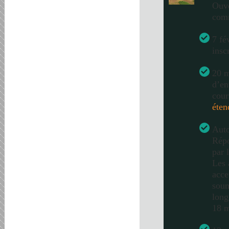
Ouve
com
7 fé
insc
20 m
d’en
cour
éten
Auto
Répo
par 
Les 
acce
soum
long
18 