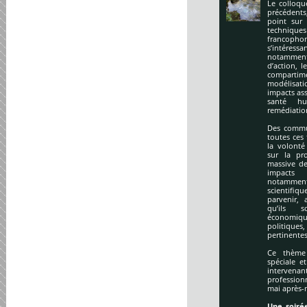
Le colloqu
précédents
point sur 
technique
francopho
s’intéres
notamment
d’action, l
compartime
modélisati
impacts ass
santé hu
remédiation
Des commu
toutes ces
la volonté
sur la pr
massive de
impacts
notamment
scientifi
parvenir, 
qu’ils s
économiq
politique
pertinentes
Ce thème 
spéciale e
intervena
profession
mai après-
Une soirée