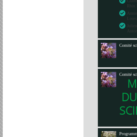
Clair
Rhin 
Annie
Louva
Julie
Anto
Comité sci
Comité sci
M
DU
SCI
Program