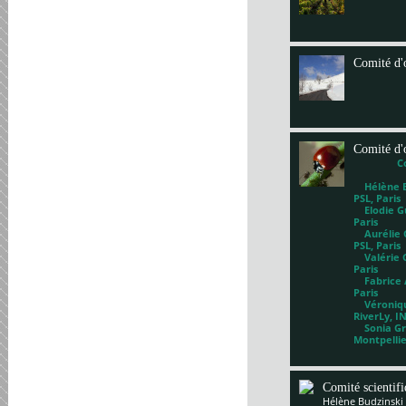
Comité d'
Comité d'
C
Hélène Bl
PSL, Paris
Elodie Gu
Paris
Aurélie G
PSL, Paris
Valérie 
Paris
Fabrice A
Paris
Véronique
RiverLy, I
Sonia Gri
Montpelli
Comité scientif
Hélène Budzinski 