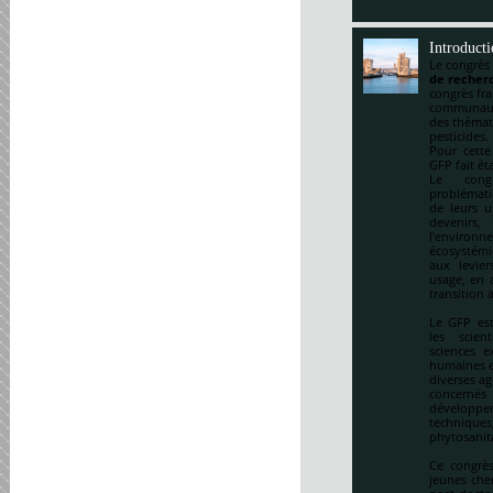
Introduct
Le congrès
de recherc
congrès fr
communauté
des thémat
pesticides.
Pour cette
GFP fait ét
Le cong
problématiq
de leurs u
devenirs,
l’environ
écosystémi
aux levie
usage, en a
transition 
Le GFP est
les scien
sciences e
humaines et
diverses ag
concernés 
développem
techniqu
phytosanitai
Ce congrès
jeunes che