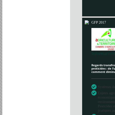
GFP 2017
Informations
Regards transfron
pesticides : de l
comment diminue
Systèmes de 
Enjeux agr
économique
environneme
Pesticides e
pratiques au