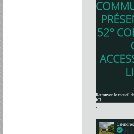
COMMU
PRÉSE
52° CO
ACCES
L
Retrouvez le recueil d
ICI
.
Calendrie
10 j