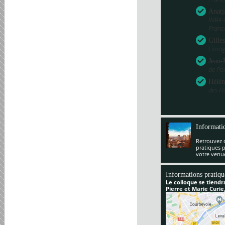
Anatj
INRA-
Franc
Gille
Limog
Jean-
de Poi
Hélèn
des H
Informati
Retrouvez 
pratiques 
votre venu
Informations pratiqu
Le colloque se tiendr
Pierre et Marie Curie