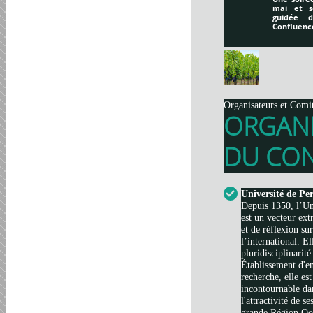
mai et s
guidée 
Confluenc
Organisateurs et Comi
ORGAN
DU CON
Université de Pe
Depuis 1350, l’Un
est un vecteur ext
et de réflexion su
l’international. El
pluridisciplinarité
Établissement d'e
recherche, elle es
incontournable da
l'attractivité de s
grande Région Occi