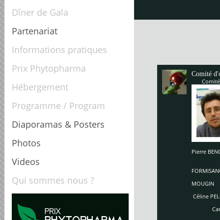
Dîner de Gala
Partenariat
Informations pratiques
Prix Phytopharma
Comité d'
Comité
Hébergement
Programme / Program
Diaporamas & Posters
Photos
Pierre B
Enriq
Videos
So
FORMISAN
Ch
Qui sommes nous ?
MOUGIN
Céline PEL
Carole