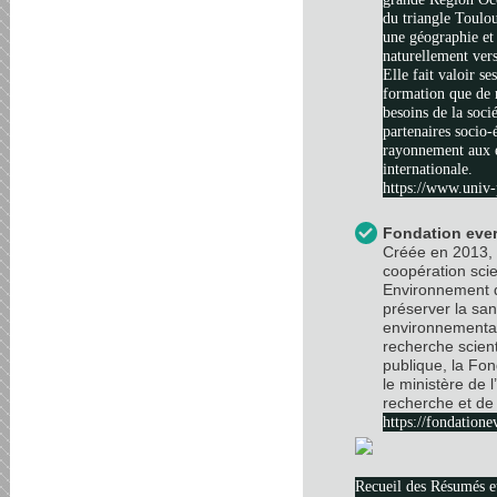
du triangle Toulo
une géographie et 
naturellement vers
Elle fait valoir se
formation que de 
besoins de la soci
partenaires socio
rayonnement aux é
internationale.
https://www.univ-
Fondation ever
Créée en 2013, 
coopération scie
Environnement d
préserver la sa
environnemental
recherche scient
publique, la Fo
le ministère de 
recherche et de 
https://fondatione
Recueil des Résumés 