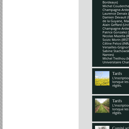
Bordeaux)
Michel Couderchet
Champagne-Arde
Laurence Denaix 
Damien Devault (U
de la Guyane, Mar
Alain Geffard (Un
Champagne-Arde
Patrice Gonzalez 
Nicolas Mazella (
Soizic Morin (IRS
Céline Pelosi (IN
Versailles-Grignon
Sabine Stachowsk
Nantes)
Michel Treilhou (I
Universitaire Cha
Tarifs
L'inscripti
lorsque les
réglés.
Tarifs
L'inscripti
lorsque les
réglés.
Comité sci