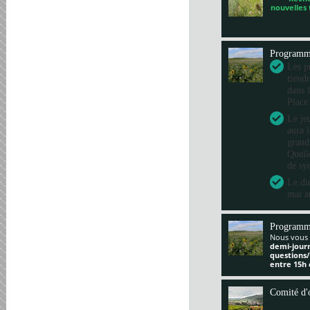
nouvelles
Program
Les pr
tiend
dans 
Place
Le je
aura 
grand
Quelle
de sy
Le di
mai a
Programm
Nous vous 
demi-jour
questions
entre 15h 
Comité d'