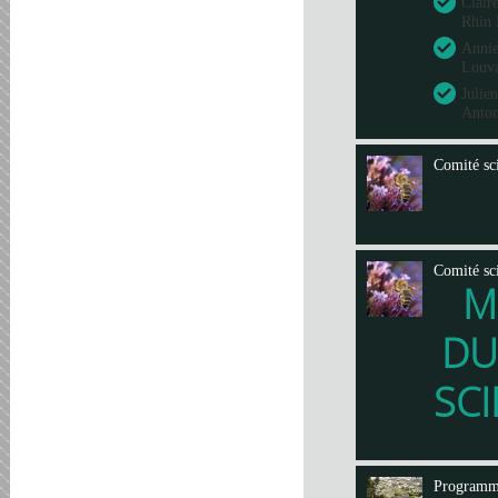
Clair
Rhin 
Annie
Louva
Julie
Anto
Comité sci
Comité sci
M
DU
SCI
Program