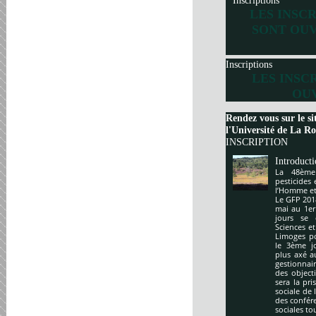
Inscriptions
LES INSC
SONT OUV
Inscriptions
LES INSC
OUV
Rendez vous sur le si
l'Université de La Roc
INSCRIPTION
Introduct
La 48ème
pesticides
l’Homme et 
Le GFP 201
mai au 1er
jours se 
Sciences e
Limoges po
le 3ème j
plus axé a
gestionnai
des object
sera la pr
sociale de 
des confér
sociales to