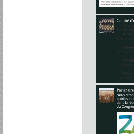
Comité d'
- Alodie 
Sophie V
Ducat
Gembloux,
- Miche
Reims Cha
- Philippe
Université
- Claude
Catholique
Partenaire
Nous remerc
publics et 
dans la réu
du Congrès