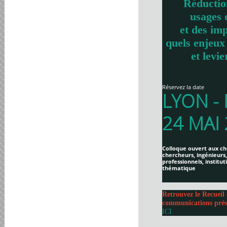
Réductio
usages 
et des imp
quels enjeux
et levie
Réservez la date
LYON -
24 MAI
Colloque ouvert aux ch
chercheurs, ingénieurs,
professionnels, institut
thématique
Retrouvez le Recueil 
communications prés
ICI