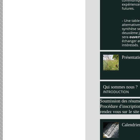
communique
expériences
futures.
- Une table
alternative
synthèse se
deuxième jo
sera
ouver
échanger av
intéressés.
Présentati
Qui sommes nous ?
INTRODUCTION
Soumission des résum
Procédure d'inscription
rendez vous sur le site
Calendrie