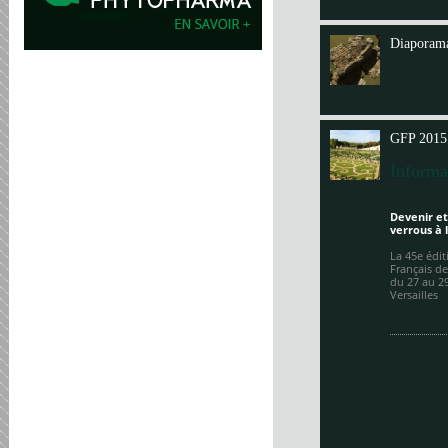
Annit
Diaporama
GFP 2015
Informa
Devenir et
verrous à 
La 45e édi
Français de
du 27 au 2
Versailles