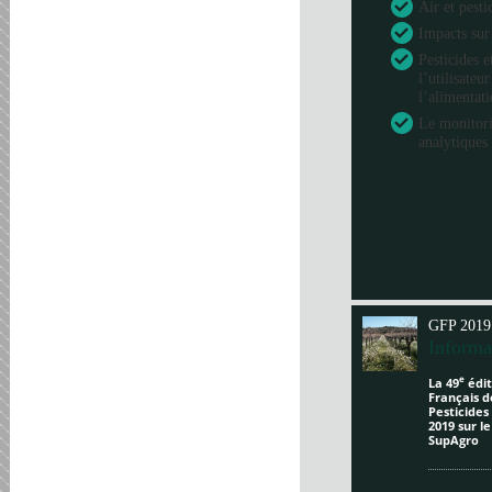
Air et pesti
Impacts sur
Pesticides e
l’utilisateu
l’alimentat
Le monitori
analytiques 
GFP 2019
Informa
e
La 49
édit
Français d
Pesticides
2019 sur l
SupAgro