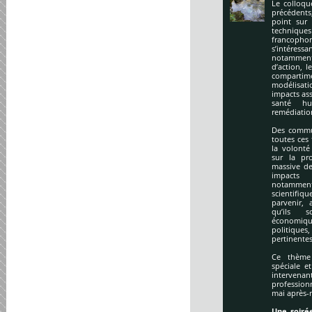
Le colloqu
précédents
point sur 
technique
francopho
s’intéres
notamment
d’action, l
compartime
modélisati
impacts ass
santé hu
remédiation
Des commu
toutes ces
la volonté
sur la pr
massive de
impacts
notamment
scientifi
parvenir, 
qu’ils s
économiq
politique
pertinentes
Ce thème 
spéciale e
intervena
profession
mai après-
Une soirée