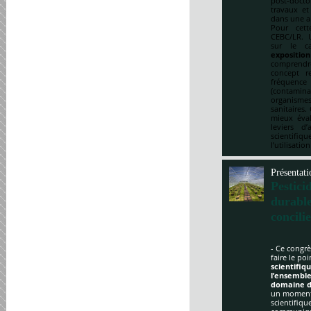
post-doct
travaux et
dans une a
Pour cett
CEBC/LR. U
sur le ca
expositio
comprendre
concept re
fréquenc
(contami
organismes
sanitaires.
mieux éval
leviers d
scientifi
l’utilisatio
Présentati
Pestici
durabl
concili
- Ce congrè
faire le po
scientifi
l’ensemble
domaine d
un moment 
scientifique