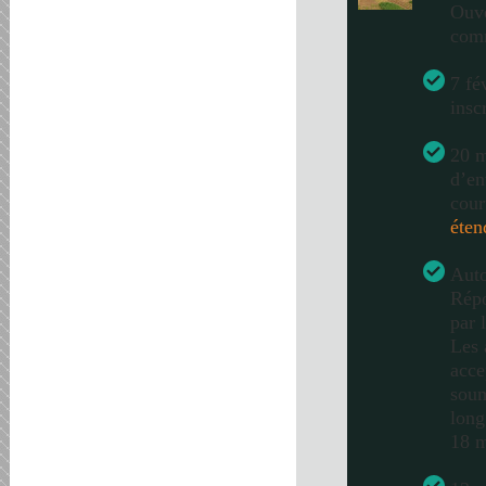
Ouve
com
7 fé
insc
20 m
d’en
cour
éten
Auto
Répo
par 
Les 
acce
soum
long
18 