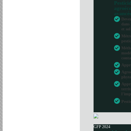
Pesticid
agroéco
avancé
Deven
dans 
et sol
Métro
pesti
Métho
modél
conta
Appr
Agroé
phyto
Appro
terri
l’imp
Pesti
GFP 2024