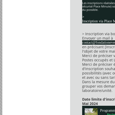
Les inscriptions réalisée
sécurisé Place Minute) so
du possible.
>
Inscription via Place 
> Inscription via 
Envoyer un mail à
contact@fondationever
en précisant [Insc
l'objet de votre mai
Merci de préciser 
Postes occupés et 
Merci de préciser 
d'inscription souha
possibilités (avec 
et avec ou sans tari
Dans la mesure du 
grouper vos dema
laboratoire/unité.
Date limite d'insc
Mai 2024
Program
Reche