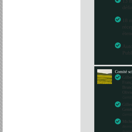
13 m
défi
18 m
réce
éten
Aut
Publ
Comité sci
Gilbe
Franç
Bru
Olivi
Gembl
Gille
Gemb
Gembl
Miche
Reims
Fran