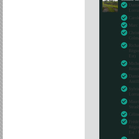
Damie
Lorra
Carol
Marc 
Chris
Colm
Richa
Régio
Est)
Miche
Reim
Damie
Antil
Sylvi
Lorra
Mauri
Stras
Célin
Frédé
Régio
Est /