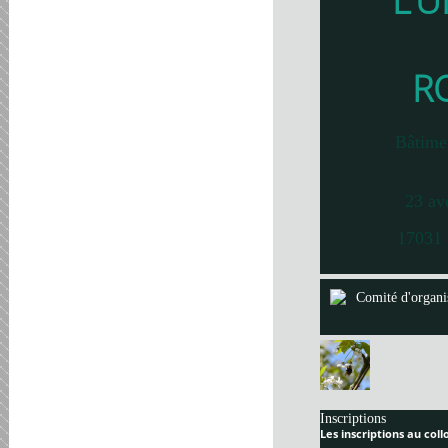
L’U
R
Bâtime
23 av
17031 
Comité d'organi
Inscriptions
Les inscriptions au col