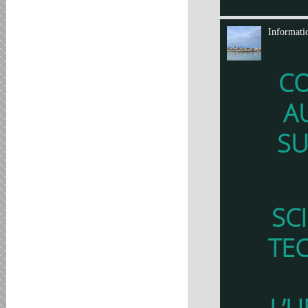
Informati
C
A
SU
SC
TE