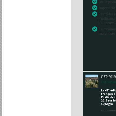
Air et pesti
Impacts sur
Pesticides e
l’utilisateu
l’alimentat
Le monitori
analytiques 
GFP 2019
Informa
e
La 49
édit
Français d
Pesticides
2019 sur l
SupAgro