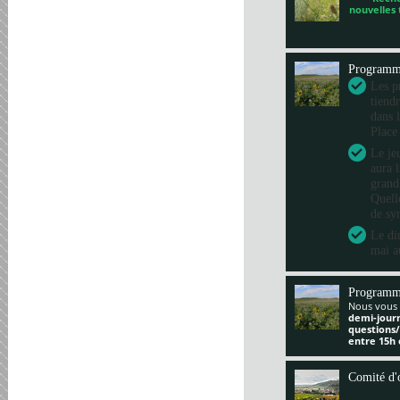
nouvelles
Program
Les pr
tiend
dans 
Place
Le je
aura 
grand
Quelle
de sy
Le di
mai a
Programm
Nous vous 
demi-jour
questions
entre 15h 
Comité d'