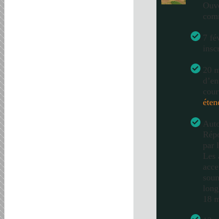
Ouve
com
7 fé
insc
20 m
d’en
cour
éten
Auto
Répo
par 
Les 
acce
soum
long
18 