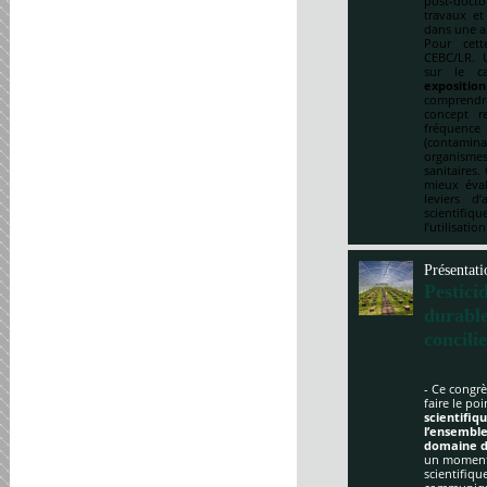
post-doct
travaux et
dans une a
Pour cett
CEBC/LR. U
sur le ca
expositio
comprendre
concept re
fréquenc
(contami
organismes
sanitaires.
mieux éval
leviers d
scientifi
l’utilisatio
Présentati
Pestici
durabl
concili
- Ce congrè
faire le po
scientifi
l’ensemble
domaine d
un moment 
scientifique