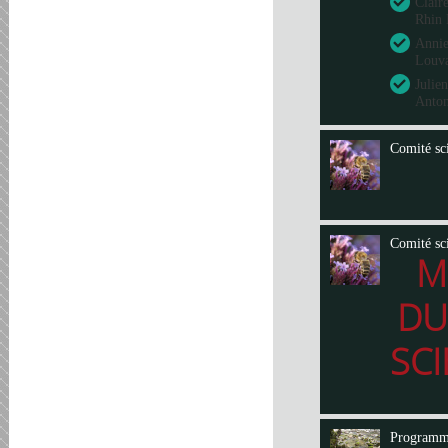
Clair
Rhin 
Annie
Louva
Julie
Anto
Comité sci
Comité sci
M
DU
SCI
Program