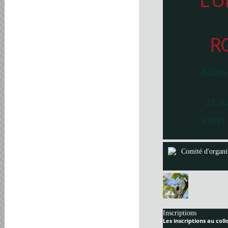
L’U
R
Bâtime
23 av
17031 
Comité d'organi
Inscriptions
Les inscriptions au col