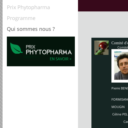
Prix Phytopharma
Programme
Qui sommes nous ?
Comité d'
Comité
Pierre B
Enriq
So
FORMISAN
Ch
MOUGIN
Céline PEL
Carole