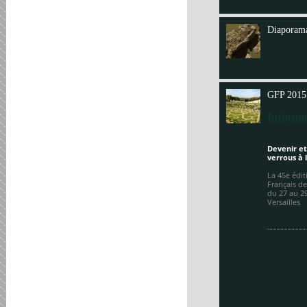
Annit
Diaporama
GFP 2015
Informa
Devenir et
verrous à 
La 45e édi
Français de
du 27 au 2
Versailles