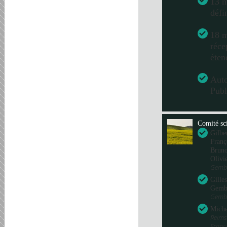
13 m
défi
18 m
réce
éten
Aut
Publ
Comité sci
Gilbe
Franç
Bru
Olivi
Gembl
Gille
Gemb
Gembl
Miche
Reims
Fran