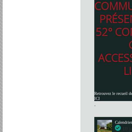
COMMU
PRÉSE
52° CO
ACCES
L
Retrouvez le recueil d
ICI
.
Calendrie
10 j