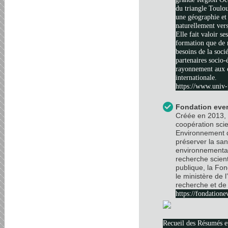
du triangle Toulo
une géographie et 
naturellement vers
Elle fait valoir se
formation que de 
besoins de la soci
partenaires socio
rayonnement aux é
internationale.
https://www.univ-
Fondation ever
Créée en 2013, 
coopération scie
Environnement d
préserver la sa
environnemental
recherche scient
publique, la Fo
le ministère de 
recherche et de 
https://fondatione
Recueil des Résumés 