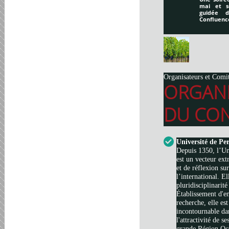
mai et s
guidée 
Confluenc
Organisateurs et Comi
ORGAN
DU CON
Université de Pe
Depuis 1350, l’Un
est un vecteur ext
et de réflexion su
l’international. El
pluridisciplinarité
Établissement d'e
recherche, elle es
incontournable da
l'attractivité de s
grande Région Occi