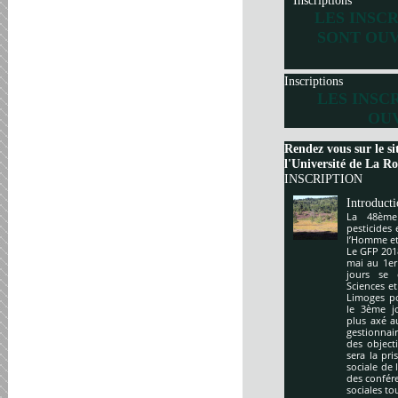
Inscriptions
LES INSC
SONT OUV
Inscriptions
LES INSC
OUV
Rendez vous sur le si
l'Université de La Roc
INSCRIPTION
Introduct
La 48ème
pesticides
l’Homme et 
Le GFP 201
mai au 1er
jours se 
Sciences e
Limoges po
le 3ème j
plus axé a
gestionnai
des object
sera la pr
sociale de 
des confér
sociales to