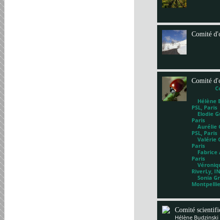
Comité d'
Comité d'
C
Hélène Bl
PSL, Paris
Elodie Gu
Paris
Aurélie G
PSL, Paris
Valérie 
Paris
Fabrice A
Paris
Véronique
RiverLy, I
Sonia Gri
Montpelli
Comité scientif
Hélène Budzinski 