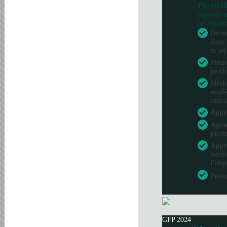
Pesticid
agroéco
avancé
Deven
dans 
et sol
Métro
pesti
Métho
modél
conta
Appr
Agroé
phyto
Appro
terri
l’imp
Pesti
GFP 2024