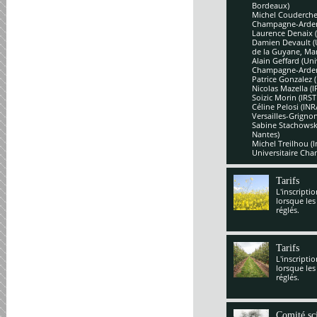
Bordeaux)
Michel Couderchet
Champagne-Arde
Laurence Denaix 
Damien Devault (U
de la Guyane, Mar
Alain Geffard (Un
Champagne-Arde
Patrice Gonzalez 
Nicolas Mazella (
Soizic Morin (IRS
Céline Pelosi (IN
Versailles-Grignon
Sabine Stachowsk
Nantes)
Michel Treilhou (I
Universitaire Cha
Tarifs
L'inscripti
lorsque les
réglés.
Tarifs
L'inscripti
lorsque les
réglés.
Comité sci