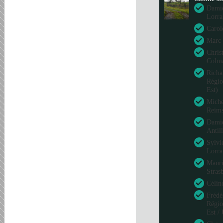
Damie
Lorra
Carol
Marc 
Chris
Colm
Richa
Régio
Est)
Miche
Reim
Damie
Antil
Sylvi
Lorra
Mauri
Stras
Célin
Frédé
Régio
Est /