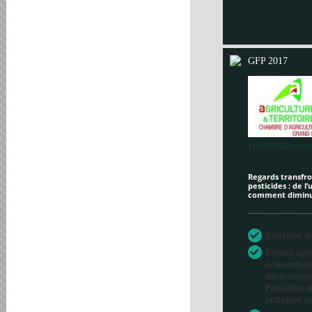
GFP 2017
Informations
Regards transfron
pesticides : de l
comment diminue
Systèmes de 
Enjeux agr
économique
environneme
Pesticides e
pratiques au