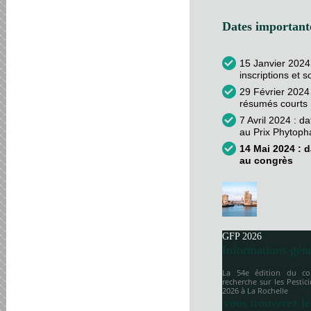
Dates importante
15 Janvier 2024
inscriptions et 
29 Février 2024 
résumés courts
7 Avril 2024 : d
au Prix Phytop
14 Mai 2024 : d
au congrès
GFP 2026
Informations gén
La 54e édition du co
recherche sur les Pesti
2026 à
La Rochelle
vous trouverez le