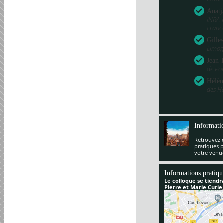
Anatj
INRA-
Franc
Gille
Limog
Jean-
de Poi
Hélèn
des H
Informati
Retrouvez 
pratiques 
votre venu
Informations pratiqu
Le colloque se tiendr
Pierre et Marie Curie