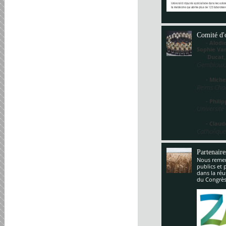
Comité d'
- Alodie 
Sophie V
Ducat
Gembloux,
- Miche
Reims Cha
- Philippe
Université
- Claude
Catholique
Partenaire
Nous remerc
publics et 
dans la réu
du Congrès