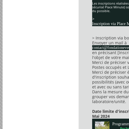
Les inscriptions réalisée
sécurisé Place Minute) so
du possible.
>
Inscription via Place 
> Inscription via 
Envoyer un mail à
contact@fondationever
en précisant [Insc
l'objet de votre mai
Merci de préciser 
Postes occupés et 
Merci de préciser 
d'inscription souha
possibilités (avec 
et avec ou sans tari
Dans la mesure du 
grouper vos dema
laboratoire/unité.
Date limite d'insc
Mai 2024
Program
Reche