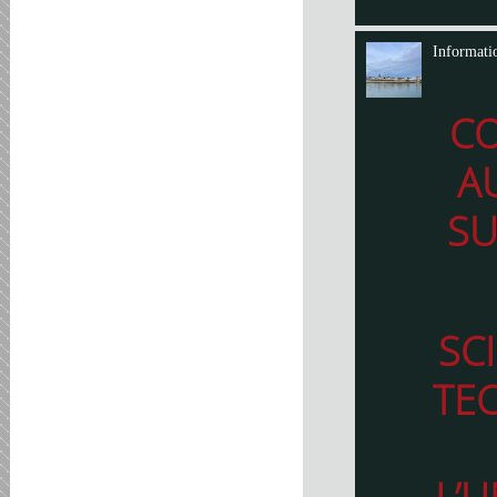
Informati
C
A
SU
SC
TE