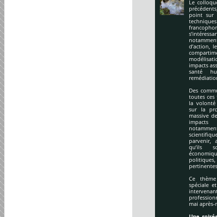
Le colloqu
précédents
point sur 
technique
francopho
s’intéres
notamment
d’action, l
compartime
modélisati
impacts ass
santé hu
remédiation
Des commu
toutes ces
la volonté
sur la pr
massive de
impacts
notamment
scientifi
parvenir, 
qu’ils s
économiq
politique
pertinentes
Ce thème 
spéciale e
intervena
profession
mai après-
Une soirée