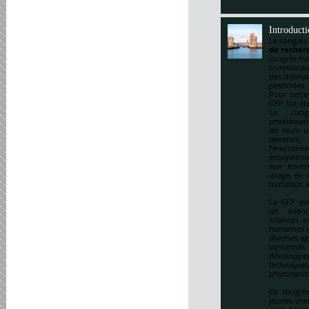
Introduct
Le congrès
de recherc
congrès fr
communauté
des thémat
pesticides.
Pour cette
GFP fait ét
Le cong
problématiq
de leurs u
devenirs,
l’environ
écosystémi
aux levie
usage, en a
transition 
Le GFP est
les scien
sciences e
humaines et
diverses ag
concernés 
développem
techniqu
phytosanitai
Ce congrès
jeunes che